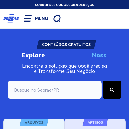
SOBRE
FALE CONOSCO
ENDEREÇOS
MENU
CONTEÚDOS GRATUITOS
Explore
N
o
s
s
o
s
I
n
f
Encontre a solução que você precisa
e Transforme Seu Negócio
ARQUIVOS
ARTIGOS