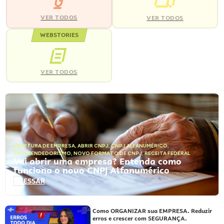
VER TODOS
VER TODOS
WEBSTORIES
VER TODOS
ABERTURA DE EMPRESA
,
ABRIR CNPJ
,
CNPJ ALFANUMÉRICO
,
EMPREENDEDORISMO
,
NOVO FORMATO DE CNPJ
,
RECEITA FEDERAL
Vai abrir uma empresa? Entenda como
funciona o novo CNPJ Alfanumérico
ACESSAR
Como ORGANIZAR sua EMPRESA. Reduzir
erros e crescer com SEGURANÇA.