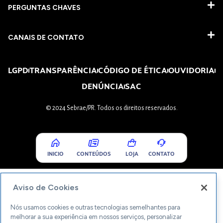
PERGUNTAS CHAVES​
CANAIS DE CONTATO
LGPD
TRANSPARÊNCIA
CÓDIGO DE ÉTICA
OUVIDORIA
DENÚNCIA
SAC
© 2024 Sebrae/PR. Todos os direitos reservados.
INICIO
CONTEÚDOS
LOJA
CONTATO
Aviso de Cookies
Nós usamos cookies e outras tecnologias semelhantes para
melhorar a sua experiência em nossos serviços, personalizar