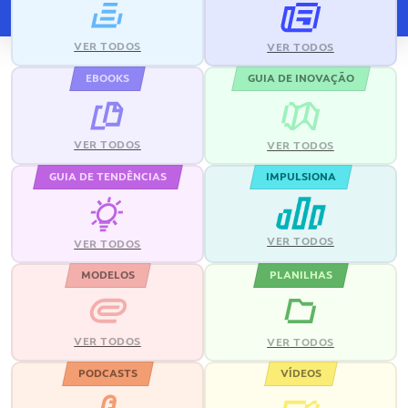
VER TODOS
VER TODOS
EBOOKS
GUIA DE INOVAÇÃO
VER TODOS
VER TODOS
GUIA DE TENDÊNCIAS
IMPULSIONA
VER TODOS
VER TODOS
MODELOS
PLANILHAS
VER TODOS
VER TODOS
PODCASTS
VÍDEOS