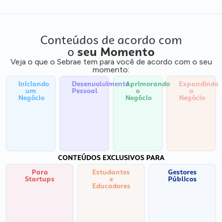
Conteúdos de acordo com
o
seu Momento
Veja o que o Sebrae tem para você de acordo com o seu
momento:
Iniciando
Desenvolvimento
Aprimorando
Expandindo
um
Pessoal
o
o
Negócio
Negócio
Negócio
CONTEÚDOS EXCLUSIVOS PARA
Para
Estudantes
Gestores
Startups
e
Públicos
Educadores