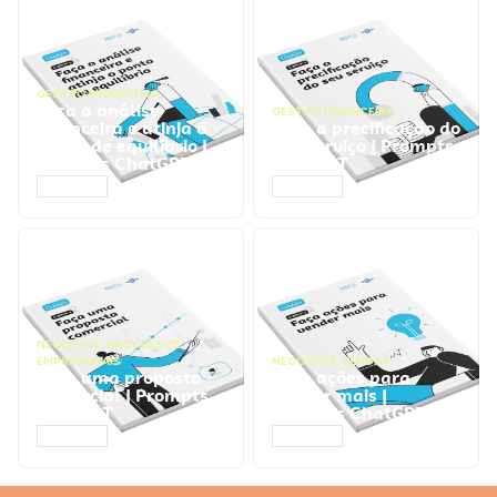
GESTÃO FINANCEIRA
Faça a análise
GESTÃO FINANCEIRA
financeira e atinja o
Faça a precificação do
ponto de equilíbrio |
seu serviço | Prompts
Prompts ChatGPT
ChatGPT
ACESSAR
ACESSAR
NEGÓCIOS
,
PROCESSOS
EMPRESARIAIS
NEGÓCIOS
,
VENDAS
Faça uma proposta
Faça ações para
comercial | Prompts
vender mais |
ChatGPT
Prompts ChatGPT
ACESSAR
ACESSAR