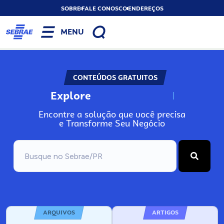
SOBRE
FALE CONOSCO
ENDEREÇOS
MENU
CONTEÚDOS GRATUITOS
Explore
N
o
s
s
o
s
P
o
Encontre a solução que você precisa
e Transforme Seu Negócio
ARQUIVOS
ARTIGOS