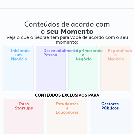
Conteúdos de acordo com
o
seu Momento
Veja o que o Sebrae tem para você de acordo com o seu
momento:
Iniciando
Desenvolvimento
Aprimorando
Expandindo
um
Pessoal
o
o
Negócio
Negócio
Negócio
CONTEÚDOS EXCLUSIVOS PARA
Para
Estudantes
Gestores
Startups
e
Públicos
Educadores