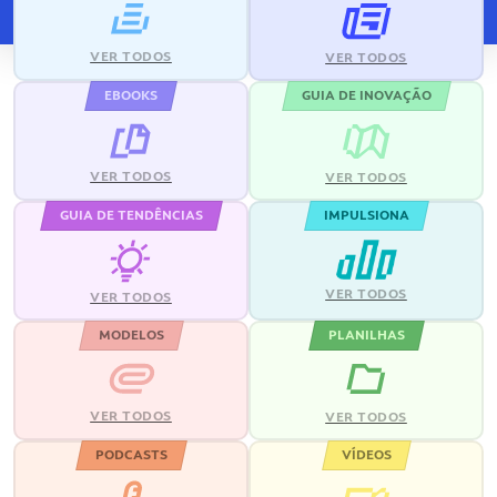
VER TODOS
VER TODOS
EBOOKS
GUIA DE INOVAÇÃO
VER TODOS
VER TODOS
GUIA DE TENDÊNCIAS
IMPULSIONA
VER TODOS
VER TODOS
MODELOS
PLANILHAS
VER TODOS
VER TODOS
PODCASTS
VÍDEOS