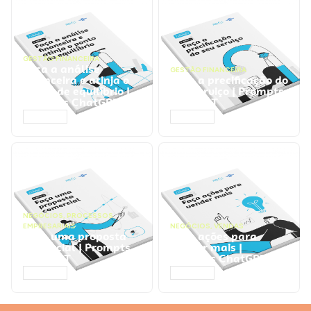
GESTÃO FINANCEIRA
Faça a análise
GESTÃO FINANCEIRA
financeira e atinja o
Faça a precificação do
ponto de equilíbrio |
seu serviço | Prompts
Prompts ChatGPT
ChatGPT
ACESSAR
ACESSAR
NEGÓCIOS
,
PROCESSOS
EMPRESARIAIS
NEGÓCIOS
,
VENDAS
Faça uma proposta
Faça ações para
comercial | Prompts
vender mais |
ChatGPT
Prompts ChatGPT
ACESSAR
ACESSAR