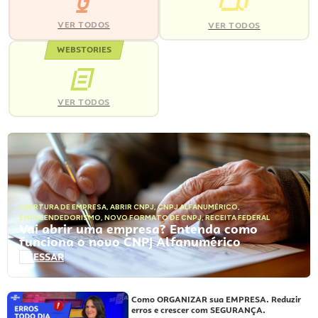
VER TODOS
VER TODOS
WEBSTORIES
VER TODOS
ABERTURA DE EMPRESA
,
ABRIR CNPJ
,
CNPJ ALFANUMÉRICO
,
EMPREENDEDORISMO
,
NOVO FORMATO DE CNPJ
,
RECEITA FEDERAL
Vai abrir uma empresa? Entenda como
funciona o novo CNPJ Alfanumérico
ACESSAR
Como ORGANIZAR sua EMPRESA. Reduzir
erros e crescer com SEGURANÇA.