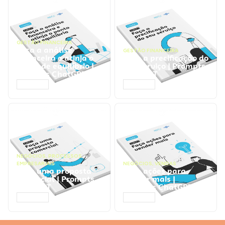
GESTÃO FINANCEIRA
Faça a análise
GESTÃO FINANCEIRA
financeira e atinja o
Faça a precificação do
ponto de equilíbrio |
seu serviço | Prompts
Prompts ChatGPT
ChatGPT
ACESSAR
ACESSAR
NEGÓCIOS
,
PROCESSOS
EMPRESARIAIS
NEGÓCIOS
,
VENDAS
Faça uma proposta
Faça ações para
comercial | Prompts
vender mais |
ChatGPT
Prompts ChatGPT
ACESSAR
ACESSAR