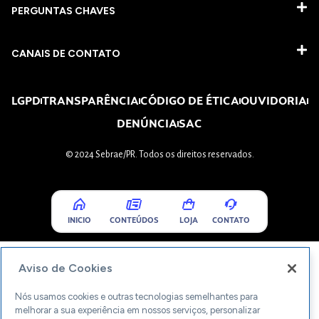
PERGUNTAS CHAVES​
CANAIS DE CONTATO
LGPD
TRANSPARÊNCIA
CÓDIGO DE ÉTICA
OUVIDORIA
DENÚNCIA
SAC
© 2024 Sebrae/PR. Todos os direitos reservados.
INICIO
CONTEÚDOS
LOJA
CONTATO
Aviso de Cookies
Nós usamos cookies e outras tecnologias semelhantes para
melhorar a sua experiência em nossos serviços, personalizar