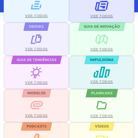
VER TODOS
VER TODOS
EBOOKS
GUIA DE INOVAÇÃO
VER TODOS
VER TODOS
GUIA DE TENDÊNCIAS
IMPULSIONA
VER TODOS
VER TODOS
MODELOS
PLANILHAS
VER TODOS
VER TODOS
PODCASTS
VÍDEOS