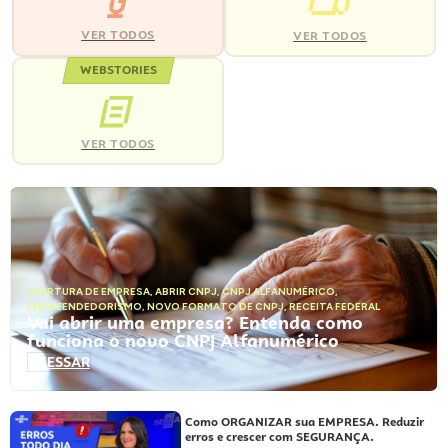
VER TODOS
VER TODOS
WEBSTORIES
VER TODOS
ABERTURA DE EMPRESA
,
ABRIR CNPJ
,
CNPJ ALFANUMÉRICO
,
EMPREENDEDORISMO
,
NOVO FORMATO DE CNPJ
,
RECEITA FEDERAL
Vai abrir uma empresa? Entenda como
funciona o novo CNPJ Alfanumérico
ACESSAR
Como ORGANIZAR sua EMPRESA. Reduzir
erros e crescer com SEGURANÇA.