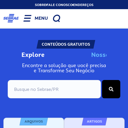
SOBRE
FALE CONOSCO
ENDEREÇOS
MENU
CONTEÚDOS GRATUITOS
Explore
N
o
s
s
o
s
I
n
f
o
Encontre a solução que você precisa
e Transforme Seu Negócio
ARQUIVOS
ARTIGOS