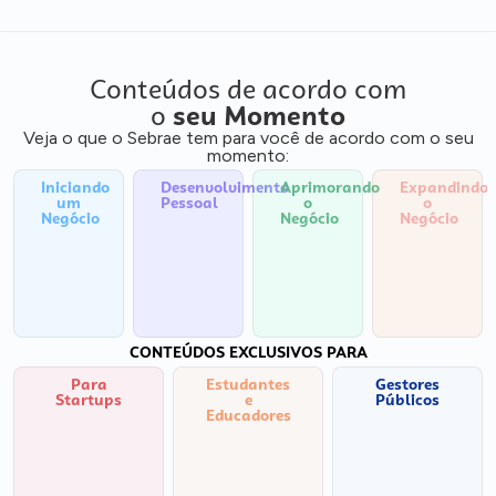
Conteúdos de acordo com
o
seu Momento
Veja o que o Sebrae tem para você de acordo com o seu
momento:
Iniciando
Desenvolvimento
Aprimorando
Expandindo
um
Pessoal
o
o
Negócio
Negócio
Negócio
CONTEÚDOS EXCLUSIVOS PARA
Para
Estudantes
Gestores
Startups
e
Públicos
Educadores