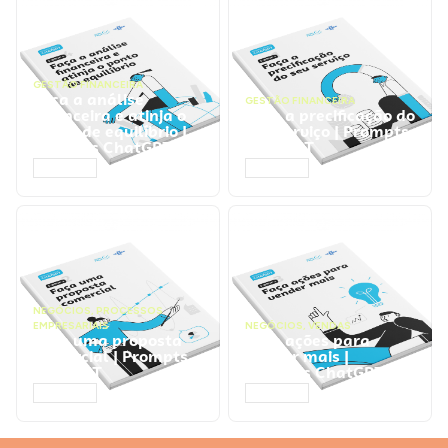
GESTÃO FINANCEIRA
Faça a análise
GESTÃO FINANCEIRA
financeira e atinja o
Faça a precificação do
ponto de equilíbrio |
seu serviço | Prompts
Prompts ChatGPT
ChatGPT
ACESSAR
ACESSAR
NEGÓCIOS
,
PROCESSOS
EMPRESARIAIS
NEGÓCIOS
,
VENDAS
Faça uma proposta
Faça ações para
comercial | Prompts
vender mais |
ChatGPT
Prompts ChatGPT
ACESSAR
ACESSAR