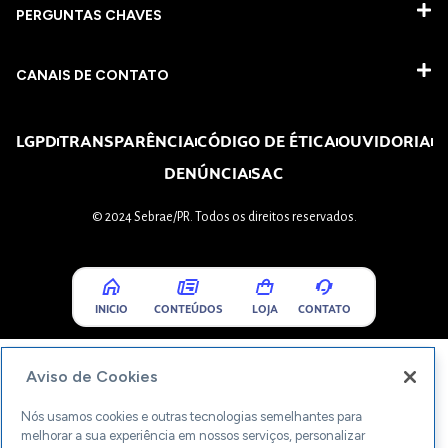
PERGUNTAS CHAVES​
CANAIS DE CONTATO
LGPD
TRANSPARÊNCIA
CÓDIGO DE ÉTICA
OUVIDORIA
DENÚNCIA
SAC
© 2024 Sebrae/PR. Todos os direitos reservados.
INICIO
CONTEÚDOS
LOJA
CONTATO
Aviso de Cookies
Nós usamos cookies e outras tecnologias semelhantes para
melhorar a sua experiência em nossos serviços, personalizar