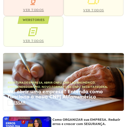
VER TODOS
VER TODOS
WEBSTORIES
VER TODOS
ABERTURA DE EMPRESA
,
ABRIR CNPJ
,
CNPJ ALFANUMÉRICO
,
EMPREENDEDORISMO
,
NOVO FORMATO DE CNPJ
,
RECEITA FEDERAL
Vai abrir uma empresa? Entenda como
funciona o novo CNPJ Alfanumérico
ACESSAR
Como ORGANIZAR sua EMPRESA. Reduzir
erros e crescer com SEGURANÇA.