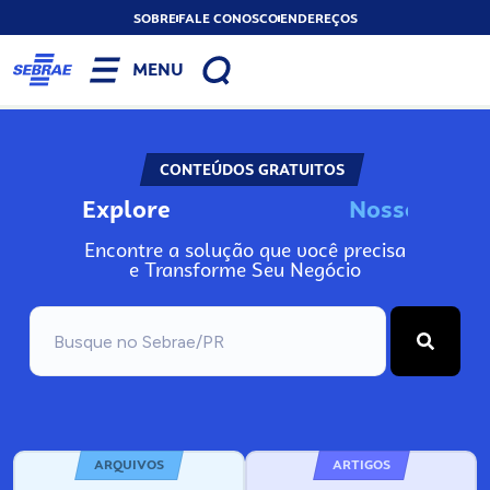
SOBRE
FALE CONOSCO
ENDEREÇOS
MENU
CONTEÚDOS GRATUITOS
Explore
N
o
s
s
o
s
I
n
f
o
Encontre a solução que você precisa
e Transforme Seu Negócio
ARQUIVOS
ARTIGOS