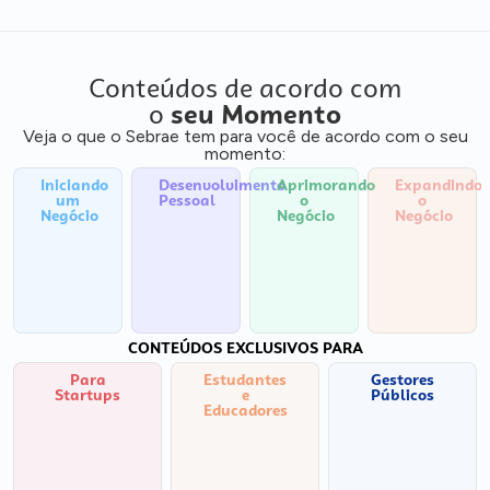
Conteúdos de acordo com
o
seu Momento
Veja o que o Sebrae tem para você de acordo com o seu
momento:
Iniciando
Desenvolvimento
Aprimorando
Expandindo
um
Pessoal
o
o
Negócio
Negócio
Negócio
CONTEÚDOS EXCLUSIVOS PARA
Para
Estudantes
Gestores
Startups
e
Públicos
Educadores