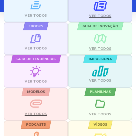
VER TODOS
VER TODOS
EBOOKS
GUIA DE INOVAÇÃO
VER TODOS
VER TODOS
GUIA DE TENDÊNCIAS
IMPULSIONA
VER TODOS
VER TODOS
MODELOS
PLANILHAS
VER TODOS
VER TODOS
PODCASTS
VÍDEOS