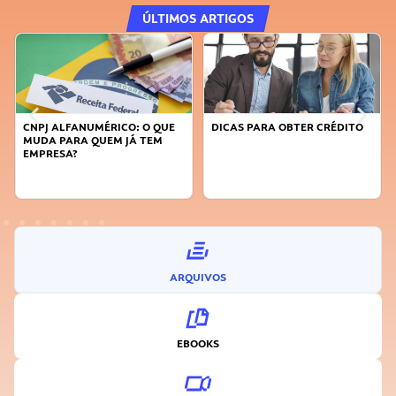
ÚLTIMOS ARTIGOS
E
DICAS PARA OBTER CRÉDITO
FAÇA A DIFERENÇA: SEJA
SUSTENTÁVEL, SEJA
INOVADOR
ARQUIVOS
EBOOKS