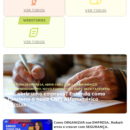
VER TODOS
VER TODOS
WEBSTORIES
VER TODOS
ABERTURA DE EMPRESA
,
ABRIR CNPJ
,
CNPJ ALFANUMÉRICO
,
EMPREENDEDORISMO
,
NOVO FORMATO DE CNPJ
,
RECEITA FEDERAL
Vai abrir uma empresa? Entenda como
funciona o novo CNPJ Alfanumérico
ACESSAR
Como ORGANIZAR sua EMPRESA. Reduzir
erros e crescer com SEGURANÇA.