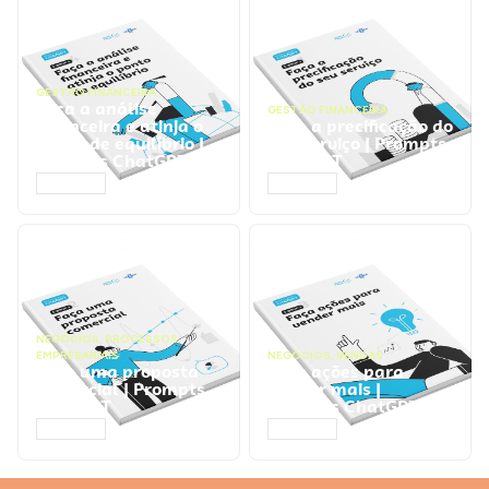
GESTÃO FINANCEIRA
Faça a análise
GESTÃO FINANCEIRA
financeira e atinja o
Faça a precificação do
ponto de equilíbrio |
seu serviço | Prompts
Prompts ChatGPT
ChatGPT
ACESSAR
ACESSAR
NEGÓCIOS
,
PROCESSOS
EMPRESARIAIS
NEGÓCIOS
,
VENDAS
Faça uma proposta
Faça ações para
comercial | Prompts
vender mais |
ChatGPT
Prompts ChatGPT
ACESSAR
ACESSAR