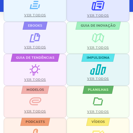
VER TODOS
VER TODOS
EBOOKS
GUIA DE INOVAÇÃO
VER TODOS
VER TODOS
GUIA DE TENDÊNCIAS
IMPULSIONA
VER TODOS
VER TODOS
MODELOS
PLANILHAS
VER TODOS
VER TODOS
PODCASTS
VÍDEOS