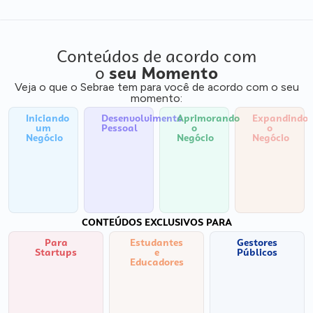
Conteúdos de acordo com
o
seu Momento
Veja o que o Sebrae tem para você de acordo com o seu
momento:
Iniciando
Desenvolvimento
Aprimorando
Expandindo
um
Pessoal
o
o
Negócio
Negócio
Negócio
CONTEÚDOS EXCLUSIVOS PARA
Para
Estudantes
Gestores
Startups
e
Públicos
Educadores