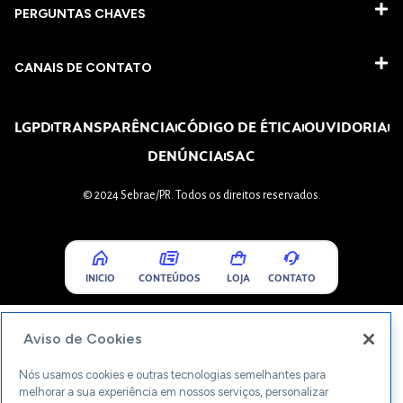
PERGUNTAS CHAVES​
CANAIS DE CONTATO
LGPD
TRANSPARÊNCIA
CÓDIGO DE ÉTICA
OUVIDORIA
DENÚNCIA
SAC
© 2024 Sebrae/PR. Todos os direitos reservados.
INICIO
CONTEÚDOS
LOJA
CONTATO
Aviso de Cookies
Nós usamos cookies e outras tecnologias semelhantes para
melhorar a sua experiência em nossos serviços, personalizar