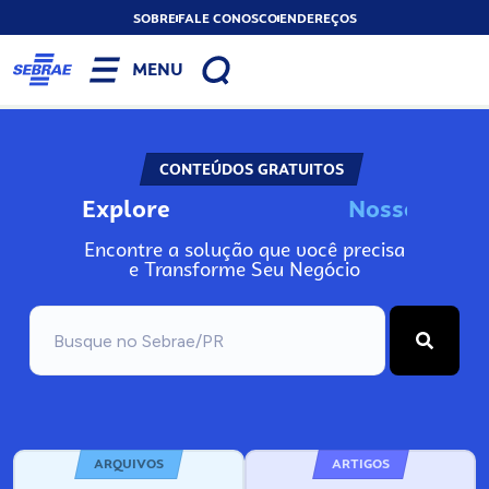
SOBRE
FALE CONOSCO
ENDEREÇOS
MENU
CONTEÚDOS GRATUITOS
Explore
N
I
n
o
o
s
s
s
s
s
o
Encontre a solução que você precisa
e Transforme Seu Negócio
ARQUIVOS
ARTIGOS