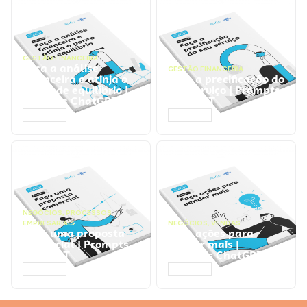
GESTÃO FINANCEIRA
Faça a análise
GESTÃO FINANCEIRA
financeira e atinja o
Faça a precificação do
ponto de equilíbrio |
seu serviço | Prompts
Prompts ChatGPT
ChatGPT
ACESSAR
ACESSAR
NEGÓCIOS
,
PROCESSOS
EMPRESARIAIS
NEGÓCIOS
,
VENDAS
Faça uma proposta
Faça ações para
comercial | Prompts
vender mais |
ChatGPT
Prompts ChatGPT
ACESSAR
ACESSAR