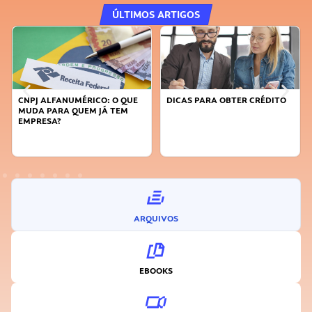
ÚLTIMOS ARTIGOS
 QUE
DICAS PARA OBTER CRÉDITO
FAÇA A DIFERENÇA: SEJA
EM
SUSTENTÁVEL, SEJA
INOVADOR
ARQUIVOS
EBOOKS