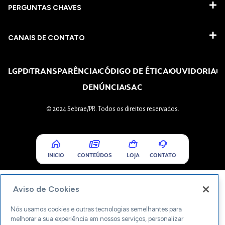
PERGUNTAS CHAVES​
CANAIS DE CONTATO
LGPD
TRANSPARÊNCIA
CÓDIGO DE ÉTICA
OUVIDORIA
DENÚNCIA
SAC
© 2024 Sebrae/PR. Todos os direitos reservados.
INICIO
CONTEÚDOS
LOJA
CONTATO
Aviso de Cookies
Nós usamos cookies e outras tecnologias semelhantes para
melhorar a sua experiência em nossos serviços, personalizar