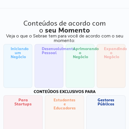
Conteúdos de acordo com
o
seu Momento
Veja o que o Sebrae tem para você de acordo com o seu
momento:
Iniciando
Desenvolvimento
Aprimorando
Expandindo
um
Pessoal
o
o
Negócio
Negócio
Negócio
CONTEÚDOS EXCLUSIVOS PARA
Para
Estudantes
Gestores
Startups
e
Públicos
Educadores