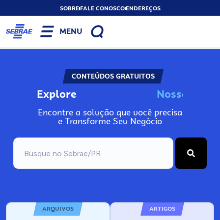
SOBRE
FALE CONOSCO
ENDEREÇOS
MENU
CONTEÚDOS GRATUITOS
Explore
N
o
s
s
o
s
A
Encontre a solução que você precisa
e Transforme Seu Negócio
ARQUIVOS
ARTIGOS