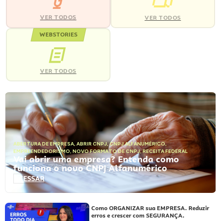
VER TODOS
VER TODOS
WEBSTORIES
VER TODOS
ABERTURA DE EMPRESA
,
ABRIR CNPJ
,
CNPJ ALFANUMÉRICO
,
EMPREENDEDORISMO
,
NOVO FORMATO DE CNPJ
,
RECEITA FEDERAL
Vai abrir uma empresa? Entenda como
funciona o novo CNPJ Alfanumérico
ACESSAR
Como ORGANIZAR sua EMPRESA. Reduzir
erros e crescer com SEGURANÇA.