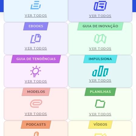
VER TODOS
VER TODOS
EBOOKS
GUIA DE INOVAÇÃO
VER TODOS
VER TODOS
GUIA DE TENDÊNCIAS
IMPULSIONA
VER TODOS
VER TODOS
MODELOS
PLANILHAS
VER TODOS
VER TODOS
PODCASTS
VÍDEOS