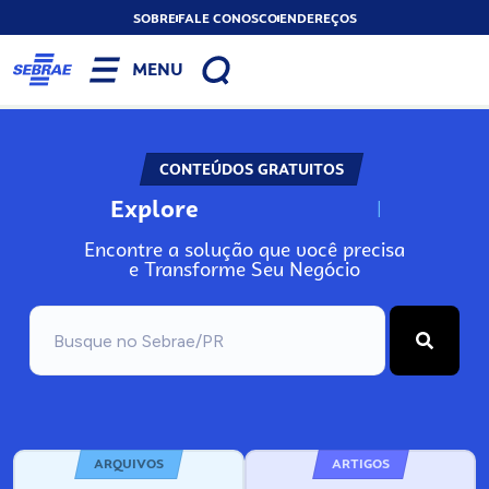
SOBRE
FALE CONOSCO
ENDEREÇOS
MENU
CONTEÚDOS GRATUITOS
Explore
N
o
s
s
o
s
A
Encontre a solução que você precisa
e Transforme Seu Negócio
ARQUIVOS
ARTIGOS