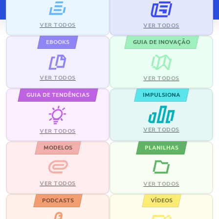
VER TODOS
VER TODOS
EBOOKS
GUIA DE INOVAÇÃO
VER TODOS
VER TODOS
GUIA DE TENDÊNCIAS
IMPULSIONA
VER TODOS
VER TODOS
MODELOS
PLANILHAS
VER TODOS
VER TODOS
PODCASTS
VÍDEOS