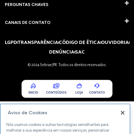
PERGUNTAS CHAVES​
CANAIS DE CONTATO
LGPD
TRANSPARÊNCIA
CÓDIGO DE ÉTICA
OUVIDORIA
DENÚNCIA
SAC
© 2024 Sebrae/PR. Todos os direitos reservados.
INICIO
CONTEÚDOS
LOJA
CONTATO
Aviso de Cookies
Nós usamos cookies e outras tecnologias semelhantes para
melhorar a sua experiência em nossos serviços, personalizar