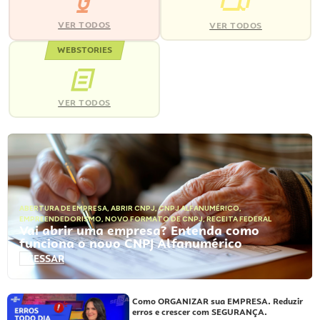
VER TODOS
VER TODOS
WEBSTORIES
VER TODOS
ABERTURA DE EMPRESA
,
ABRIR CNPJ
,
CNPJ ALFANUMÉRICO
,
EMPREENDEDORISMO
,
NOVO FORMATO DE CNPJ
,
RECEITA FEDERAL
Vai abrir uma empresa? Entenda como
funciona o novo CNPJ Alfanumérico
ACESSAR
Como ORGANIZAR sua EMPRESA. Reduzir
erros e crescer com SEGURANÇA.