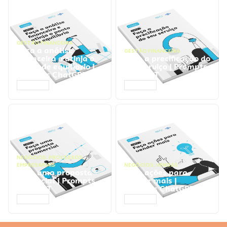
GESTÃO FINANCEIRA
Faça a análise
GESTÃO FINANCEIRA
financeira e atinja o
Faça a precificação do
ponto de equilíbrio |
seu serviço | Prompts
Prompts ChatGPT
ChatGPT
ACESSAR
ACESSAR
NEGÓCIOS
,
PROCESSOS
EMPRESARIAIS
NEGÓCIOS
,
VENDAS
Faça uma proposta
Faça ações para
comercial | Prompts
vender mais |
ChatGPT
Prompts ChatGPT
ACESSAR
ACESSAR