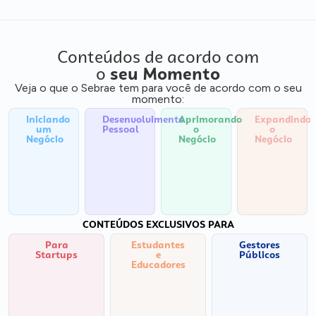
Conteúdos de acordo com
o
seu Momento
Veja o que o Sebrae tem para você de acordo com o seu
momento:
Iniciando
Desenvolvimento
Aprimorando
Expandindo
um
Pessoal
o
o
Negócio
Negócio
Negócio
CONTEÚDOS EXCLUSIVOS PARA
Para
Estudantes
Gestores
Startups
e
Públicos
Educadores