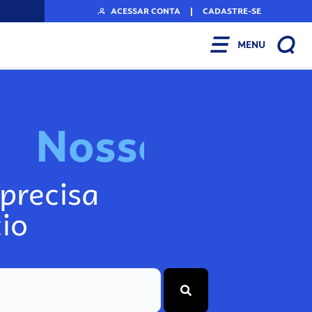
ACESSAR CONTA
|
CADASTRE-SE
MENU
N
o
s
s
o
s
I
n
f
o
g
precisa
io