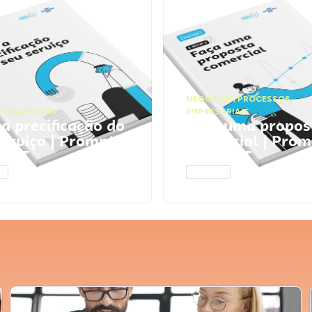
NEGÓCIOS
,
PROCESSOS
 FINANCEIRA
EMPRESARIAIS
 a precificação do
Faça uma propos
serviço | Prompts
comercial | Prom
tGPT
ChatGPT
AR
ACESSAR