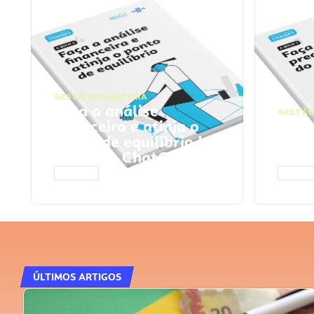
GESTÃO FINANCEIRA
Faça a análise
GESTÃO
financeira e atinja o
Faça
ponto de equilíbrio |
seu 
Prompts ChatGPT
Cha
ACESSAR
ACESS
ÚLTIMOS ARTIGOS