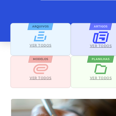
ARQUIVOS
ARTIGOS
VER TODOS
VER TODOS
MODELOS
PLANILHAS
VER TODOS
VER TODOS