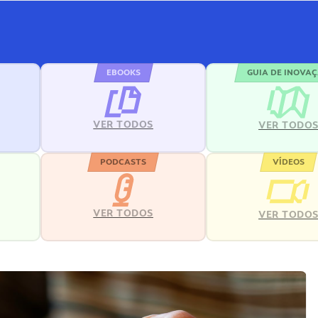
EBOOKS
GUIA DE INOVA
VER TODOS
VER TODO
PODCASTS
VÍDEOS
VER TODOS
VER TODO