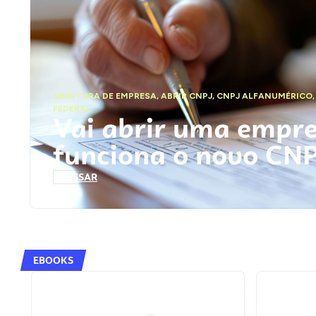
ABERTURA DE EMPRESA
,
ABRIR CNPJ
,
CNPJ ALFANUMÉRICO
FEDERAL
Vai abrir uma empr
funciona o novo CN
ACESSAR
EBOOKS