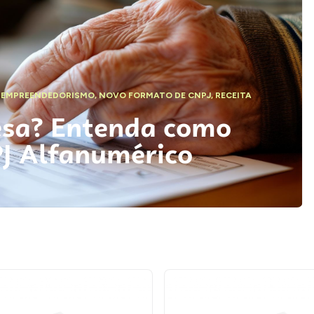
,
EMPREENDEDORISMO
,
NOVO FORMATO DE CNPJ
,
RECEITA
esa? Entenda como
PJ Alfanumérico