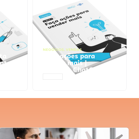
NEGÓCIOS
,
VENDAS
ta
Faça ações para
pts
vender mais |
Prompts ChatGPT
ACESSAR