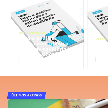
GESTÃO FINANCEIRA
Faça a análise
GESTÃO
financeira e atinja o
Faça
ponto de equilíbrio |
seu 
Prompts ChatGPT
Cha
ACESSAR
ACESS
ÚLTIMOS ARTIGOS