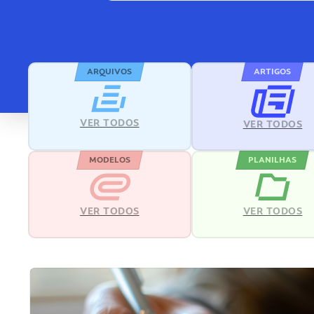
ARQUIVOS
ARTIGOS
VER TODOS
VER TODOS
MODELOS
PLANILHAS
VER TODOS
VER TODOS