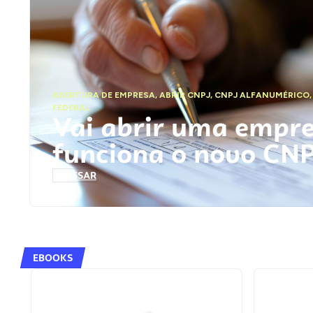
ABERTURA DE EMPRESA
,
ABRIR CNPJ
,
CNPJ ALFANUMÉRICO
FEDERAL
Vai abrir uma empr
funciona o novo CN
ACESSAR
EBOOKS