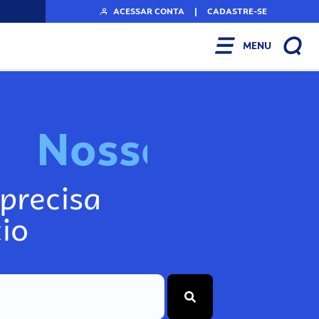
ACESSAR CONTA
|
CADASTRE-SE
MENU
N
o
s
s
o
s
I
n
f
precisa
io