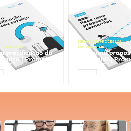
NEGÓCIOS
,
PROCESSOS
 FINANCEIRA
EMPRESARIAIS
 a precificação do
Faça uma propos
serviço | Prompts
comercial | Prom
tGPT
ChatGPT
AR
ACESSAR