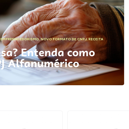
,
EMPREENDEDORISMO
,
NOVO FORMATO DE CNPJ
,
RECEITA
esa? Entenda como
PJ Alfanumérico