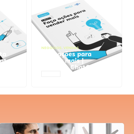
NEGÓCIOS
,
VENDAS
ta
Faça ações para
pts
vender mais |
Prompts ChatGPT
ACESSAR