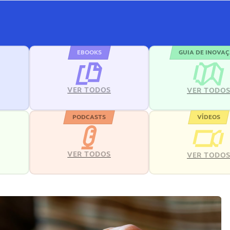
EBOOKS
GUIA DE INOVA
VER TODOS
VER TODO
PODCASTS
VÍDEOS
VER TODOS
VER TODO