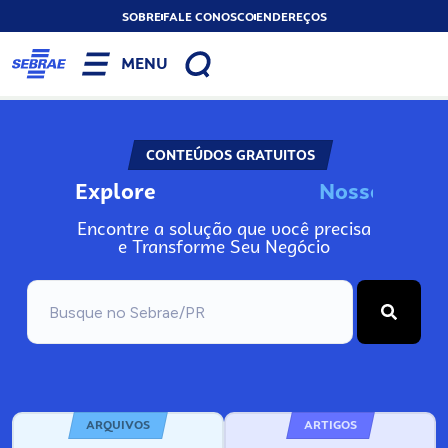
SOBRE
FALE CONOSCO
ENDEREÇOS
MENU
CONTEÚDOS GRATUITOS
Explore
N
o
s
s
o
s
I
n
f
o
Encontre a solução que você precisa
e Transforme Seu Negócio
ARQUIVOS
ARTIGOS