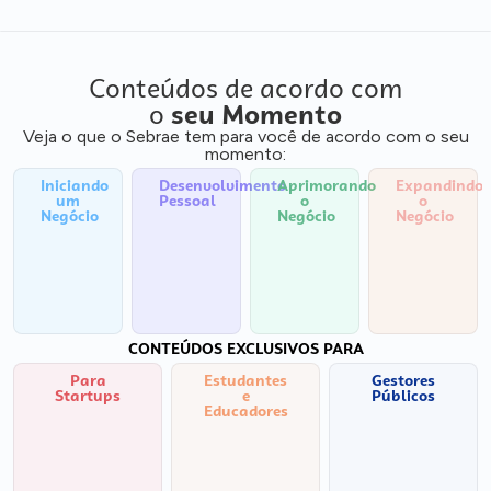
Conteúdos de acordo com
o
seu Momento
Veja o que o Sebrae tem para você de acordo com o seu
momento:
Iniciando
Desenvolvimento
Aprimorando
Expandindo
um
Pessoal
o
o
Negócio
Negócio
Negócio
CONTEÚDOS EXCLUSIVOS PARA
Para
Estudantes
Gestores
Startups
e
Públicos
Educadores