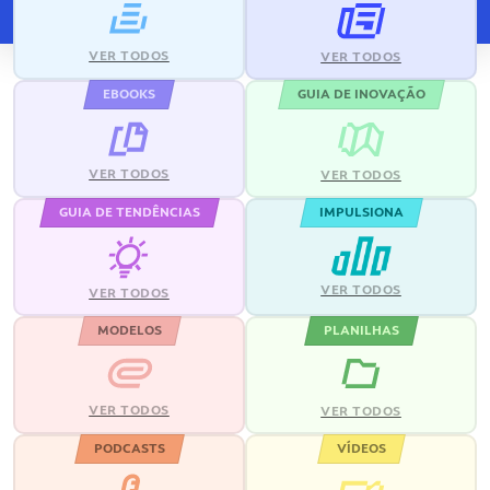
VER TODOS
VER TODOS
EBOOKS
GUIA DE INOVAÇÃO
VER TODOS
VER TODOS
GUIA DE TENDÊNCIAS
IMPULSIONA
VER TODOS
VER TODOS
MODELOS
PLANILHAS
VER TODOS
VER TODOS
PODCASTS
VÍDEOS