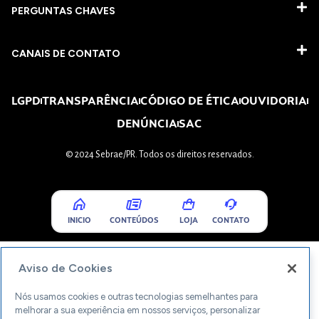
PERGUNTAS CHAVES​
CANAIS DE CONTATO
LGPD
TRANSPARÊNCIA
CÓDIGO DE ÉTICA
OUVIDORIA
DENÚNCIA
SAC
© 2024 Sebrae/PR. Todos os direitos reservados.
INICIO
CONTEÚDOS
LOJA
CONTATO
Aviso de Cookies
Nós usamos cookies e outras tecnologias semelhantes para
melhorar a sua experiência em nossos serviços, personalizar