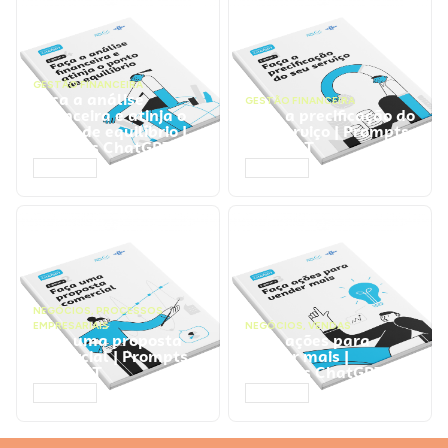
GESTÃO FINANCEIRA
Faça a análise
GESTÃO FINANCEIRA
financeira e atinja o
Faça a precificação do
ponto de equilíbrio |
seu serviço | Prompts
Prompts ChatGPT
ChatGPT
ACESSAR
ACESSAR
NEGÓCIOS
,
PROCESSOS
EMPRESARIAIS
NEGÓCIOS
,
VENDAS
Faça uma proposta
Faça ações para
comercial | Prompts
vender mais |
ChatGPT
Prompts ChatGPT
ACESSAR
ACESSAR