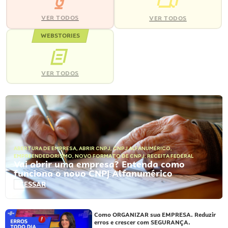
VER TODOS
VER TODOS
WEBSTORIES
VER TODOS
ABERTURA DE EMPRESA
,
ABRIR CNPJ
,
CNPJ ALFANUMÉRICO
,
EMPREENDEDORISMO
,
NOVO FORMATO DE CNPJ
,
RECEITA FEDERAL
Vai abrir uma empresa? Entenda como
funciona o novo CNPJ Alfanumérico
ACESSAR
Como ORGANIZAR sua EMPRESA. Reduzir
erros e crescer com SEGURANÇA.