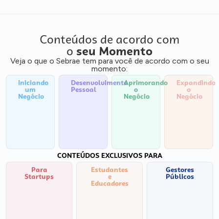
Conteúdos de acordo com
o
seu Momento
Veja o que o Sebrae tem para você de acordo com o seu
momento:
Iniciando
Desenvolvimento
Aprimorando
Expandindo
um
Pessoal
o
o
Negócio
Negócio
Negócio
CONTEÚDOS EXCLUSIVOS PARA
Para
Estudantes
Gestores
Startups
e
Públicos
Educadores