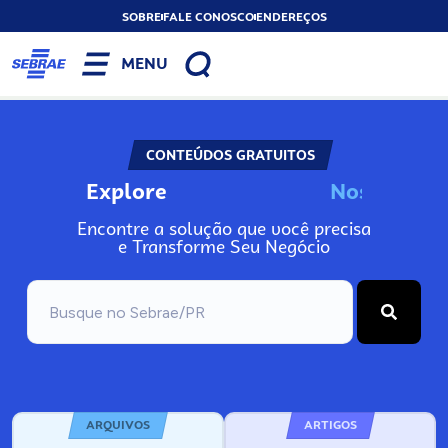
SOBRE
FALE CONOSCO
ENDEREÇOS
MENU
CONTEÚDOS GRATUITOS
Explore
N
o
s
s
o
s
A
Encontre a solução que você precisa
e Transforme Seu Negócio
ARQUIVOS
ARTIGOS