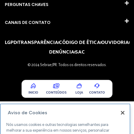
PERGUNTAS CHAVES​
CANAIS DE CONTATO
LGPD
TRANSPARÊNCIA
CÓDIGO DE ÉTICA
OUVIDORIA
DENÚNCIA
SAC
© 2024 Sebrae/PR. Todos os direitos reservados.
INICIO
CONTEÚDOS
LOJA
CONTATO
Aviso de Cookies
Nós usamos cookies e outras tecnologias semelhantes para
melhorar a sua experiência em nossos serviços, personalizar