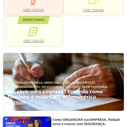
VER TODOS
VER TODOS
WEBSTORIES
VER TODOS
ABERTURA DE EMPRESA
,
ABRIR CNPJ
,
CNPJ ALFANUMÉRICO
,
EMPREENDEDORISMO
,
NOVO FORMATO DE CNPJ
,
RECEITA FEDERAL
Vai abrir uma empresa? Entenda como
funciona o novo CNPJ Alfanumérico
ACESSAR
Como ORGANIZAR sua EMPRESA. Reduzir
erros e crescer com SEGURANÇA.