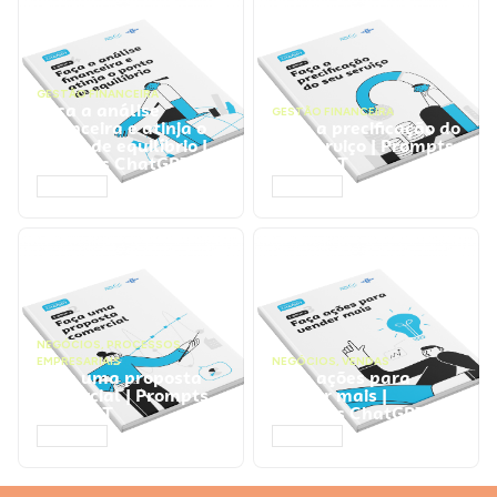
GESTÃO FINANCEIRA
Faça a análise
GESTÃO FINANCEIRA
financeira e atinja o
Faça a precificação do
ponto de equilíbrio |
seu serviço | Prompts
Prompts ChatGPT
ChatGPT
ACESSAR
ACESSAR
NEGÓCIOS
,
PROCESSOS
EMPRESARIAIS
NEGÓCIOS
,
VENDAS
Faça uma proposta
Faça ações para
comercial | Prompts
vender mais |
ChatGPT
Prompts ChatGPT
ACESSAR
ACESSAR