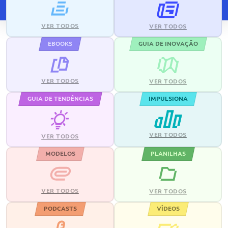
VER TODOS
VER TODOS
EBOOKS
GUIA DE INOVAÇÃO
VER TODOS
VER TODOS
GUIA DE TENDÊNCIAS
IMPULSIONA
VER TODOS
VER TODOS
MODELOS
PLANILHAS
VER TODOS
VER TODOS
PODCASTS
VÍDEOS