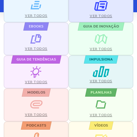
VER TODOS
VER TODOS
EBOOKS
GUIA DE INOVAÇÃO
VER TODOS
VER TODOS
GUIA DE TENDÊNCIAS
IMPULSIONA
VER TODOS
VER TODOS
MODELOS
PLANILHAS
VER TODOS
VER TODOS
PODCASTS
VÍDEOS