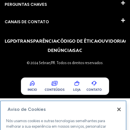
PERGUNTAS CHAVES​
CANAIS DE CONTATO
LGPD
TRANSPARÊNCIA
CÓDIGO DE ÉTICA
OUVIDORIA
DENÚNCIA
SAC
© 2024 Sebrae/PR. Todos os direitos reservados.
INICIO
CONTEÚDOS
LOJA
CONTATO
Aviso de Cookies
Nós usamos cookies e outras tecnologias semelhantes para
melhorar a sua experiência em nossos serviços, personalizar