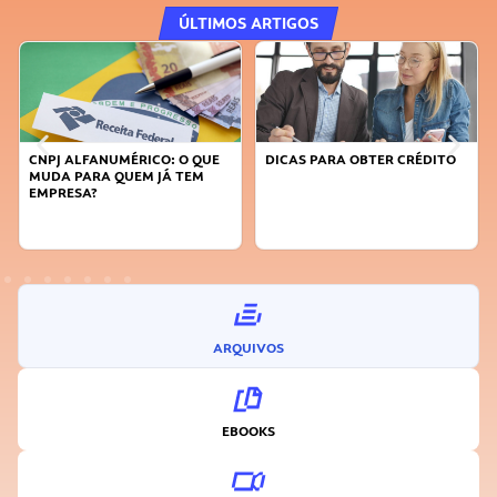
ÚLTIMOS ARTIGOS
CNPJ ALFANUMÉRICO: O QUE
DICAS PARA OBTER CRÉDITO
FA
MUDA PARA QUEM JÁ TEM
SU
EMPRESA?
I
ARQUIVOS
EBOOKS