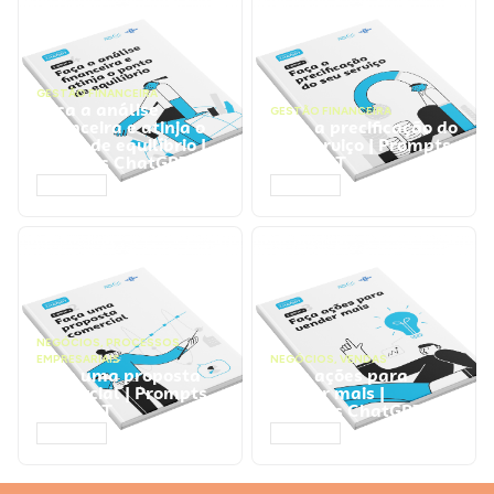
GESTÃO FINANCEIRA
Faça a análise
GESTÃO FINANCEIRA
financeira e atinja o
Faça a precificação do
ponto de equilíbrio |
seu serviço | Prompts
Prompts ChatGPT
ChatGPT
ACESSAR
ACESSAR
NEGÓCIOS
,
PROCESSOS
EMPRESARIAIS
NEGÓCIOS
,
VENDAS
Faça uma proposta
Faça ações para
comercial | Prompts
vender mais |
ChatGPT
Prompts ChatGPT
ACESSAR
ACESSAR