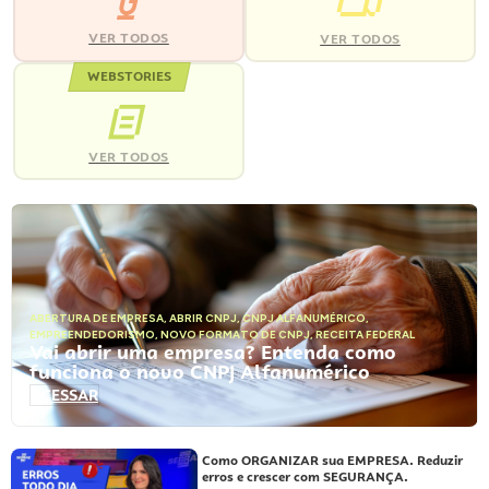
VER TODOS
VER TODOS
WEBSTORIES
VER TODOS
ABERTURA DE EMPRESA
,
ABRIR CNPJ
,
CNPJ ALFANUMÉRICO
,
EMPREENDEDORISMO
,
NOVO FORMATO DE CNPJ
,
RECEITA FEDERAL
Vai abrir uma empresa? Entenda como
funciona o novo CNPJ Alfanumérico
ACESSAR
Como ORGANIZAR sua EMPRESA. Reduzir
erros e crescer com SEGURANÇA.