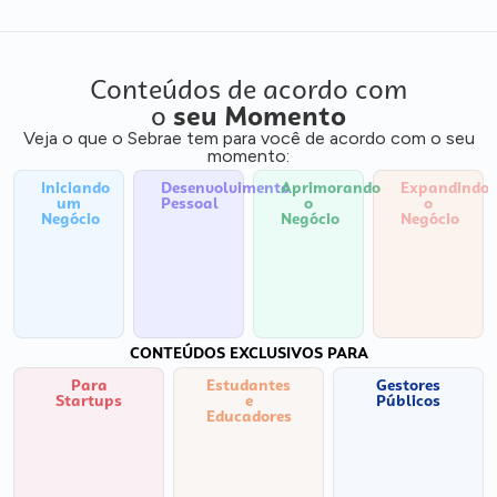
Conteúdos de acordo com
o
seu Momento
Veja o que o Sebrae tem para você de acordo com o seu
momento:
Iniciando
Desenvolvimento
Aprimorando
Expandindo
um
Pessoal
o
o
Negócio
Negócio
Negócio
CONTEÚDOS EXCLUSIVOS PARA
Para
Estudantes
Gestores
Startups
e
Públicos
Educadores