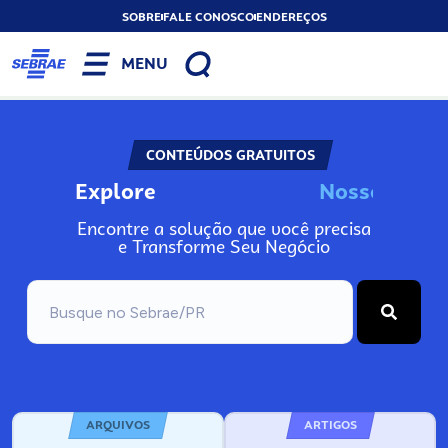
SOBRE
FALE CONOSCO
ENDEREÇOS
MENU
CONTEÚDOS GRATUITOS
Explore
N
o
s
s
o
s
I
n
f
o
Encontre a solução que você precisa
e Transforme Seu Negócio
ARQUIVOS
ARTIGOS