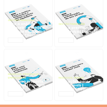
GESTÃO FINANCEIRA
Faça a análise
GESTÃO FINANCEIRA
financeira e atinja o
Faça a precificação do
ponto de equilíbrio |
seu serviço | Prompts
Prompts ChatGPT
ChatGPT
ACESSAR
ACESSAR
NEGÓCIOS
,
PROCESSOS
EMPRESARIAIS
NEGÓCIOS
,
VENDAS
Faça uma proposta
Faça ações para
comercial | Prompts
vender mais |
ChatGPT
Prompts ChatGPT
ACESSAR
ACESSAR