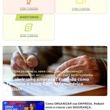
VER TODOS
VER TODOS
WEBSTORIES
VER TODOS
ABERTURA DE EMPRESA
,
ABRIR CNPJ
,
CNPJ ALFANUMÉRICO
,
EMPREENDEDORISMO
,
NOVO FORMATO DE CNPJ
,
RECEITA FEDERAL
Vai abrir uma empresa? Entenda como
funciona o novo CNPJ Alfanumérico
ACESSAR
Como ORGANIZAR sua EMPRESA. Reduzir
erros e crescer com SEGURANÇA.