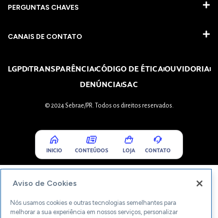
PERGUNTAS CHAVES​
CANAIS DE CONTATO
LGPD
TRANSPARÊNCIA
CÓDIGO DE ÉTICA
OUVIDORIA
DENÚNCIA
SAC
© 2024 Sebrae/PR. Todos os direitos reservados.
INICIO
CONTEÚDOS
LOJA
CONTATO
Aviso de Cookies
Nós usamos cookies e outras tecnologias semelhantes para
melhorar a sua experiência em nossos serviços, personalizar