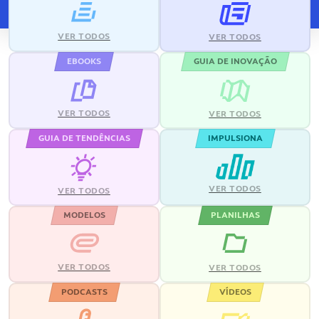
VER TODOS
VER TODOS
EBOOKS
GUIA DE INOVAÇÃO
VER TODOS
VER TODOS
GUIA DE TENDÊNCIAS
IMPULSIONA
VER TODOS
VER TODOS
MODELOS
PLANILHAS
VER TODOS
VER TODOS
PODCASTS
VÍDEOS