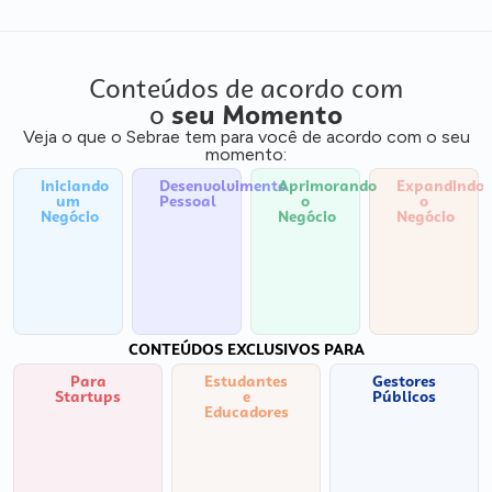
Conteúdos de acordo com
o
seu Momento
Veja o que o Sebrae tem para você de acordo com o seu
momento:
Iniciando
Desenvolvimento
Aprimorando
Expandindo
um
Pessoal
o
o
Negócio
Negócio
Negócio
CONTEÚDOS EXCLUSIVOS PARA
Para
Estudantes
Gestores
Startups
e
Públicos
Educadores