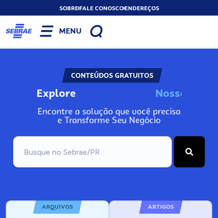
SOBRE
FALE CONOSCO
ENDEREÇOS
MENU
CONTEÚDOS GRATUITOS
Explore
N
o
s
s
o
s
I
n
f
o
Encontre a solução que você precisa
e Transforme Seu Negócio
ARQUIVOS
ARTIGOS