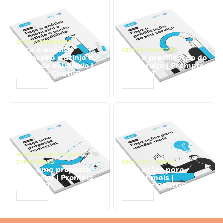
GESTÃO FINANCEIRA
Faça a análise
GESTÃO FINANCEIRA
financeira e atinja o
Faça a precificação do
ponto de equilíbrio |
seu serviço | Prompts
Prompts ChatGPT
ChatGPT
ACESSAR
ACESSAR
NEGÓCIOS
,
PROCESSOS
EMPRESARIAIS
NEGÓCIOS
,
VENDAS
Faça uma proposta
Faça ações para
comercial | Prompts
vender mais |
ChatGPT
Prompts ChatGPT
ACESSAR
ACESSAR