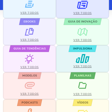
VER TODOS
VER TODOS
EBOOKS
GUIA DE INOVAÇÃO
VER TODOS
VER TODOS
GUIA DE TENDÊNCIAS
IMPULSIONA
VER TODOS
VER TODOS
MODELOS
PLANILHAS
VER TODOS
VER TODOS
PODCASTS
VÍDEOS