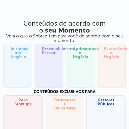
Conteúdos de acordo com
o
seu Momento
Veja o que o Sebrae tem para você de acordo com o seu
momento:
Iniciando
Desenvolvimento
Aprimorando
Expandindo
um
Pessoal
o
o
Negócio
Negócio
Negócio
CONTEÚDOS EXCLUSIVOS PARA
Para
Estudantes
Gestores
Startups
e
Públicos
Educadores