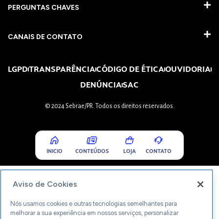
PERGUNTAS CHAVES​
CANAIS DE CONTATO
LGPD
TRANSPARÊNCIA
CÓDIGO DE ÉTICA
OUVIDORIA
DENÚNCIA
SAC
© 2024 Sebrae/PR. Todos os direitos reservados.
INICIO
CONTEÚDOS
LOJA
CONTATO
Aviso de Cookies
Nós usamos cookies e outras tecnologias semelhantes para
melhorar a sua experiência em nossos serviços, personalizar