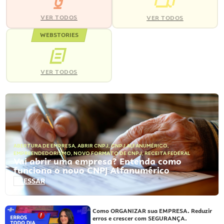
VER TODOS
VER TODOS
WEBSTORIES
VER TODOS
ABERTURA DE EMPRESA
,
ABRIR CNPJ
,
CNPJ ALFANUMÉRICO
,
EMPREENDEDORISMO
,
NOVO FORMATO DE CNPJ
,
RECEITA FEDERAL
Vai abrir uma empresa? Entenda como
funciona o novo CNPJ Alfanumérico
ACESSAR
Como ORGANIZAR sua EMPRESA. Reduzir
erros e crescer com SEGURANÇA.