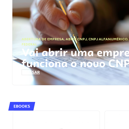
ABERTURA DE EMPRESA
,
ABRIR CNPJ
,
CNPJ ALFANUMÉRICO
FEDERAL
Vai abrir uma empr
funciona o novo CN
ACESSAR
EBOOKS