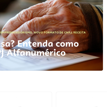
,
EMPREENDEDORISMO
,
NOVO FORMATO DE CNPJ
,
RECEITA
esa? Entenda como
PJ Alfanumérico