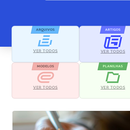
ARQUIVOS
ARTIGOS
VER TODOS
VER TODOS
MODELOS
PLANILHAS
VER TODOS
VER TODOS