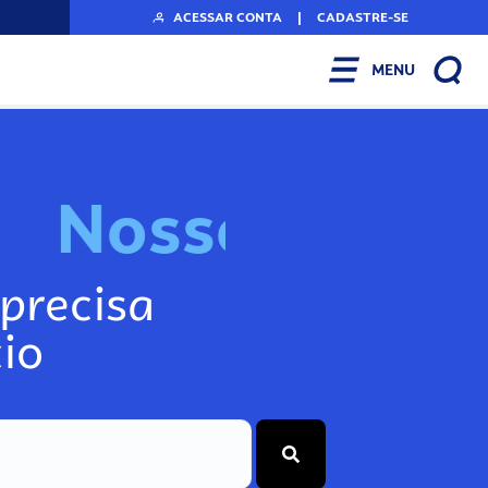
ACESSAR CONTA
|
CADASTRE-SE
MENU
N
o
s
s
o
s
I
n
f
o
g
precisa
io