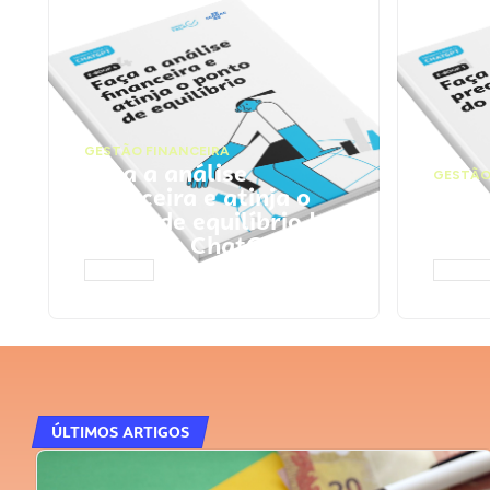
GESTÃO FINANCEIRA
Faça a análise
GESTÃO
financeira e atinja o
Faça
ponto de equilíbrio |
seu 
Prompts ChatGPT
Cha
ACESSAR
ACESS
ÚLTIMOS ARTIGOS