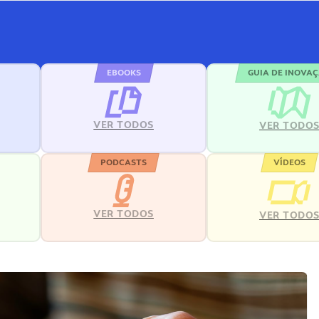
EBOOKS
GUIA DE INOVA
VER TODOS
VER TODO
PODCASTS
VÍDEOS
VER TODOS
VER TODO