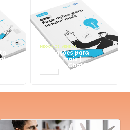
NEGÓCIOS
,
VENDAS
ta
Faça ações para
pts
vender mais |
Prompts ChatGPT
ACESSAR