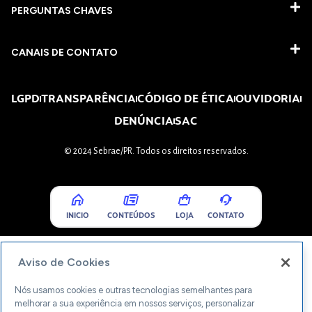
PERGUNTAS CHAVES​
CANAIS DE CONTATO
LGPD
TRANSPARÊNCIA
CÓDIGO DE ÉTICA
OUVIDORIA
DENÚNCIA
SAC
© 2024 Sebrae/PR. Todos os direitos reservados.
INICIO
CONTEÚDOS
LOJA
CONTATO
Aviso de Cookies
Nós usamos cookies e outras tecnologias semelhantes para
melhorar a sua experiência em nossos serviços, personalizar