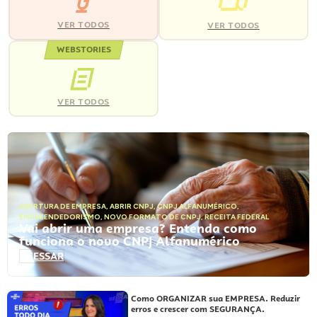
VER TODOS
VER TODOS
WEBSTORIES
VER TODOS
ABERTURA DE EMPRESA
,
ABRIR CNPJ
,
CNPJ ALFANUMÉRICO
,
EMPREENDEDORISMO
,
NOVO FORMATO DE CNPJ
,
RECEITA FEDERAL
Vai abrir uma empresa? Entenda como
funciona o novo CNPJ Alfanumérico
ACESSAR
Como ORGANIZAR sua EMPRESA. Reduzir
erros e crescer com SEGURANÇA.