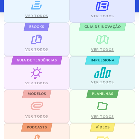
VER TODOS
VER TODOS
EBOOKS
GUIA DE INOVAÇÃO
VER TODOS
VER TODOS
GUIA DE TENDÊNCIAS
IMPULSIONA
VER TODOS
VER TODOS
MODELOS
PLANILHAS
VER TODOS
VER TODOS
PODCASTS
VÍDEOS