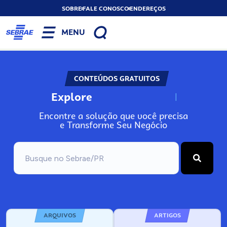
SOBRE
FALE CONOSCO
ENDEREÇOS
MENU
CONTEÚDOS GRATUITOS
Explore
N
o
s
s
o
s
A
Encontre a solução que você precisa
e Transforme Seu Negócio
ARQUIVOS
ARTIGOS