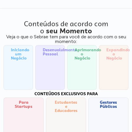
Conteúdos de acordo com
o
seu Momento
Veja o que o Sebrae tem para você de acordo com o seu
momento:
Iniciando
Desenvolvimento
Aprimorando
Expandindo
um
Pessoal
o
o
Negócio
Negócio
Negócio
CONTEÚDOS EXCLUSIVOS PARA
Para
Estudantes
Gestores
Startups
e
Públicos
Educadores