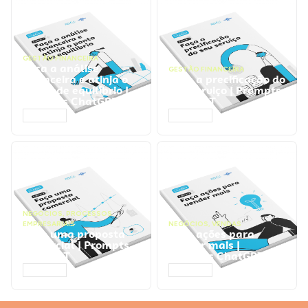
GESTÃO FINANCEIRA
Faça a análise
GESTÃO FINANCEIRA
financeira e atinja o
Faça a precificação do
ponto de equilíbrio |
seu serviço | Prompts
Prompts ChatGPT
ChatGPT
ACESSAR
ACESSAR
NEGÓCIOS
,
PROCESSOS
EMPRESARIAIS
NEGÓCIOS
,
VENDAS
Faça uma proposta
Faça ações para
comercial | Prompts
vender mais |
ChatGPT
Prompts ChatGPT
ACESSAR
ACESSAR