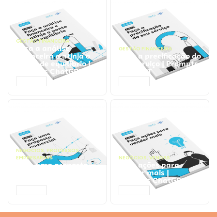
GESTÃO FINANCEIRA
Faça a análise
GESTÃO FINANCEIRA
financeira e atinja o
Faça a precificação do
ponto de equilíbrio |
seu serviço | Prompts
Prompts ChatGPT
ChatGPT
ACESSAR
ACESSAR
NEGÓCIOS
,
PROCESSOS
EMPRESARIAIS
NEGÓCIOS
,
VENDAS
Faça uma proposta
Faça ações para
comercial | Prompts
vender mais |
ChatGPT
Prompts ChatGPT
ACESSAR
ACESSAR