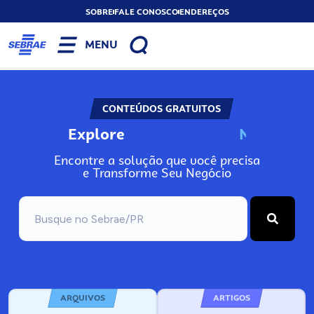
SOBRE
FALE CONOSCO
ENDEREÇOS
MENU
CONTEÚDOS GRATUITOS
Explore
N
o
s
s
o
s
A
Encontre a solução que você precisa
e Transforme Seu Negócio
ARQUIVOS
ARTIGOS