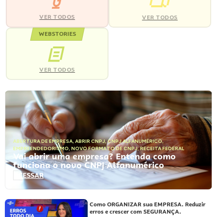
VER TODOS
VER TODOS
WEBSTORIES
VER TODOS
ABERTURA DE EMPRESA
,
ABRIR CNPJ
,
CNPJ ALFANUMÉRICO
,
EMPREENDEDORISMO
,
NOVO FORMATO DE CNPJ
,
RECEITA FEDERAL
Vai abrir uma empresa? Entenda como
funciona o novo CNPJ Alfanumérico
ACESSAR
Como ORGANIZAR sua EMPRESA. Reduzir
erros e crescer com SEGURANÇA.