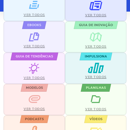
VER TODOS
VER TODOS
EBOOKS
GUIA DE INOVAÇÃO
VER TODOS
VER TODOS
GUIA DE TENDÊNCIAS
IMPULSIONA
VER TODOS
VER TODOS
MODELOS
PLANILHAS
VER TODOS
VER TODOS
PODCASTS
VÍDEOS