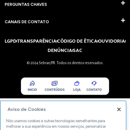
PERGUNTAS CHAVES​
CANAIS DE CONTATO
LGPD
TRANSPARÊNCIA
CÓDIGO DE ÉTICA
OUVIDORIA
DENÚNCIA
SAC
© 2024 Sebrae/PR. Todos os direitos reservados.
INICIO
CONTEÚDOS
LOJA
CONTATO
Aviso de Cookies
Nós usamos cookies e outras tecnologias semelhantes para
melhorar a sua experiência em nossos serviços, personalizar