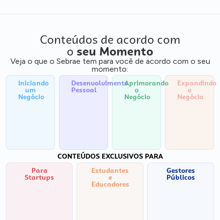
Conteúdos de acordo com
o
seu Momento
Veja o que o Sebrae tem para você de acordo com o seu
momento:
Iniciando
Desenvolvimento
Aprimorando
Expandindo
um
Pessoal
o
o
Negócio
Negócio
Negócio
CONTEÚDOS EXCLUSIVOS PARA
Para
Estudantes
Gestores
Startups
e
Públicos
Educadores