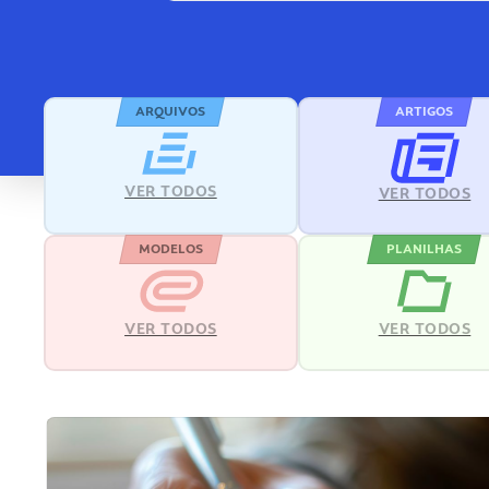
ARQUIVOS
ARTIGOS
VER TODOS
VER TODOS
MODELOS
PLANILHAS
VER TODOS
VER TODOS