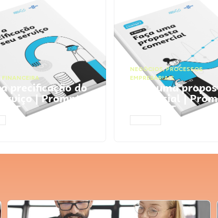
NEGÓCIOS
,
PROCESSOS
 FINANCEIRA
EMPRESARIAIS
 a precificação do
Faça uma propos
serviço | Prompts
comercial | Prom
tGPT
ChatGPT
AR
ACESSAR