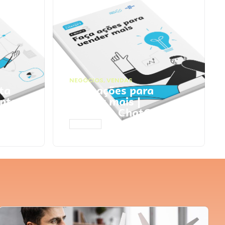
NEGÓCIOS
,
VENDAS
ta
Faça ações para
pts
vender mais |
Prompts ChatGPT
ACESSAR