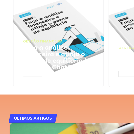
GESTÃO FINANCEIRA
Faça a análise
GESTÃO
financeira e atinja o
Faça
ponto de equilíbrio |
seu 
Prompts ChatGPT
Cha
ACESSAR
ACESS
ÚLTIMOS ARTIGOS