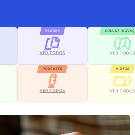
EBOOKS
GUIA DE INOVA
VER TODOS
VER TODO
PODCASTS
VÍDEOS
VER TODOS
VER TODO