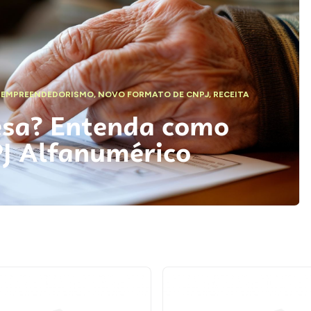
,
EMPREENDEDORISMO
,
NOVO FORMATO DE CNPJ
,
RECEITA
esa? Entenda como
PJ Alfanumérico