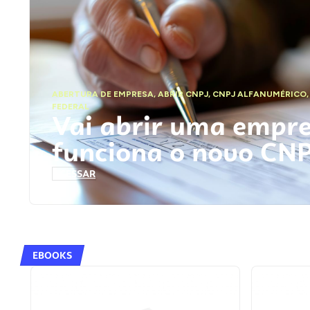
ABERTURA DE EMPRESA
,
ABRIR CNPJ
,
CNPJ ALFANUMÉRICO
FEDERAL
Vai abrir uma empr
funciona o novo CN
ACESSAR
EBOOKS