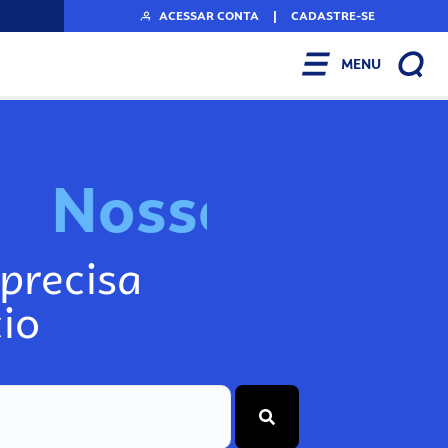
ACESSAR CONTA
|
CADASTRE-SE
MENU
N
o
s
s
o
s
I
n
f
o
precisa
io