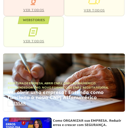
VER TODOS
VER TODOS
WEBSTORIES
VER TODOS
ABERTURA DE EMPRESA
,
ABRIR CNPJ
,
CNPJ ALFANUMÉRICO
,
EMPREENDEDORISMO
,
NOVO FORMATO DE CNPJ
,
RECEITA FEDERAL
Vai abrir uma empresa? Entenda como
funciona o novo CNPJ Alfanumérico
ACESSAR
Como ORGANIZAR sua EMPRESA. Reduzir
erros e crescer com SEGURANÇA.