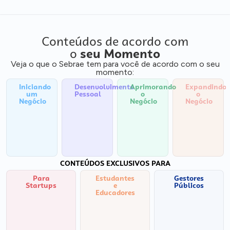
Conteúdos de acordo com
o
seu Momento
Veja o que o Sebrae tem para você de acordo com o seu
momento:
Iniciando
Desenvolvimento
Aprimorando
Expandindo
um
Pessoal
o
o
Negócio
Negócio
Negócio
CONTEÚDOS EXCLUSIVOS PARA
Para
Estudantes
Gestores
Startups
e
Públicos
Educadores