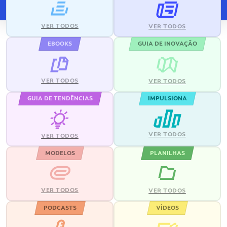
VER TODOS
VER TODOS
EBOOKS
GUIA DE INOVAÇÃO
VER TODOS
VER TODOS
GUIA DE TENDÊNCIAS
IMPULSIONA
VER TODOS
VER TODOS
MODELOS
PLANILHAS
VER TODOS
VER TODOS
PODCASTS
VÍDEOS