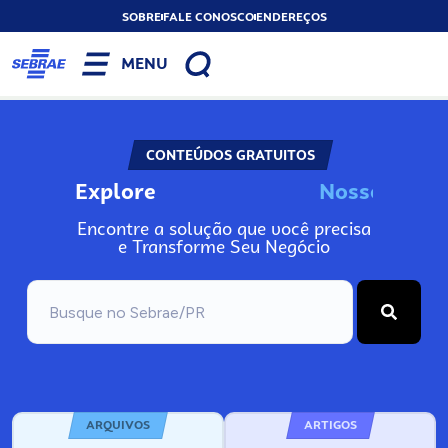
SOBRE
FALE CONOSCO
ENDEREÇOS
MENU
CONTEÚDOS GRATUITOS
Explore
N
o
s
s
o
s
I
n
f
o
Encontre a solução que você precisa
e Transforme Seu Negócio
ARQUIVOS
ARTIGOS