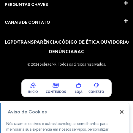
PERGUNTAS CHAVES​
CANAIS DE CONTATO
LGPD
TRANSPARÊNCIA
CÓDIGO DE ÉTICA
OUVIDORIA
DENÚNCIA
SAC
© 2024 Sebrae/PR. Todos os direitos reservados.
INICIO
CONTEÚDOS
LOJA
CONTATO
Aviso de Cookies
Nós usamos cookies e outras tecnologias semelhantes para
melhorar a sua experiência em nossos serviços, personalizar