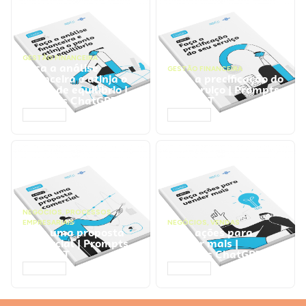
GESTÃO FINANCEIRA
Faça a análise
GESTÃO FINANCEIRA
financeira e atinja o
Faça a precificação do
ponto de equilíbrio |
seu serviço | Prompts
Prompts ChatGPT
ChatGPT
ACESSAR
ACESSAR
NEGÓCIOS
,
PROCESSOS
EMPRESARIAIS
NEGÓCIOS
,
VENDAS
Faça uma proposta
Faça ações para
comercial | Prompts
vender mais |
ChatGPT
Prompts ChatGPT
ACESSAR
ACESSAR