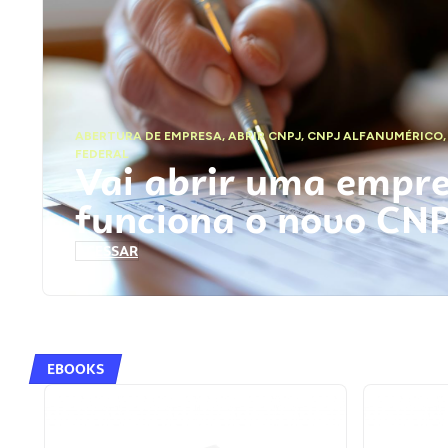
ABERTURA DE EMPRESA
,
ABRIR CNPJ
,
CNPJ ALFANUMÉRICO
FEDERAL
Vai abrir uma empr
funciona o novo CN
ACESSAR
EBOOKS