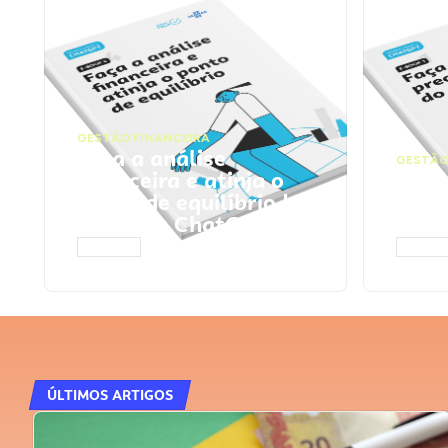
GESTÃO FINANCEIRA
Faça a análise
GESTÃO
financeira e atinja o
Faça
ponto de equilíbrio |
seu 
Prompts ChatGPT
Cha
ACESSAR
ACESS
ÚLTIMOS ARTIGOS