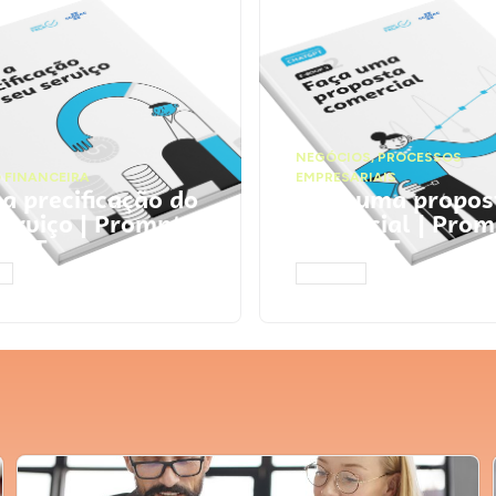
NEGÓCIOS
,
PROCESSOS
 FINANCEIRA
EMPRESARIAIS
 a precificação do
Faça uma propos
serviço | Prompts
comercial | Prom
tGPT
ChatGPT
AR
ACESSAR