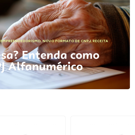
,
EMPREENDEDORISMO
,
NOVO FORMATO DE CNPJ
,
RECEITA
esa? Entenda como
PJ Alfanumérico