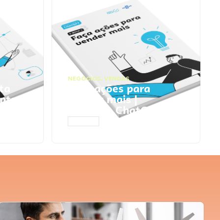
NEGÓCIOS
,
VENDAS
ta
Faça ações para
pts
vender mais |
Prompts ChatGPT
ACESSAR