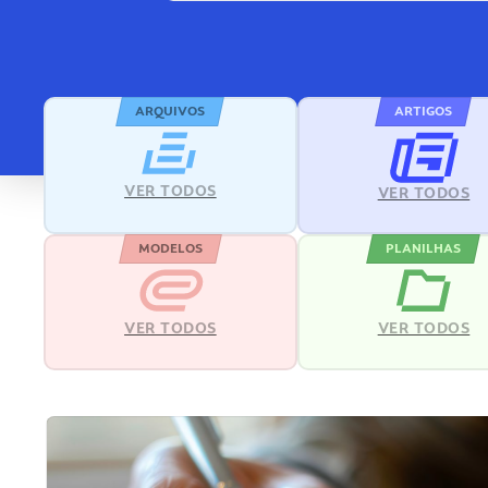
ARQUIVOS
ARTIGOS
VER TODOS
VER TODOS
MODELOS
PLANILHAS
VER TODOS
VER TODOS