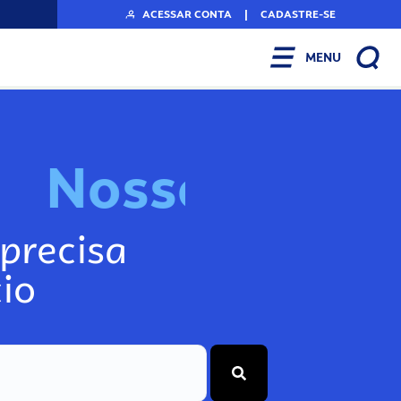
ACESSAR CONTA
|
CADASTRE-SE
MENU
N
o
s
s
o
s
I
n
f
o
g
precisa
io