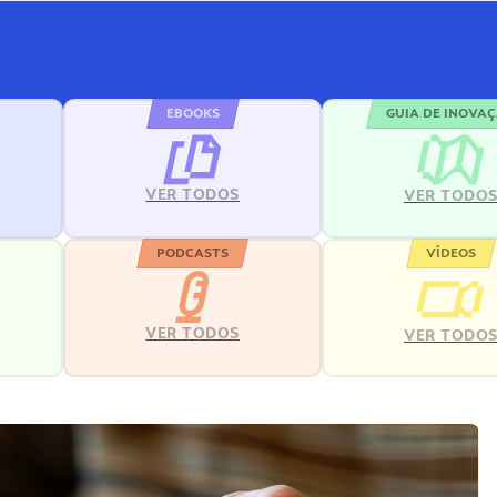
EBOOKS
GUIA DE INOVA
VER TODOS
VER TODO
PODCASTS
VÍDEOS
VER TODOS
VER TODO