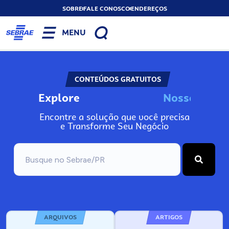
SOBRE
FALE CONOSCO
ENDEREÇOS
MENU
CONTEÚDOS GRATUITOS
Explore
N
o
s
s
o
s
A
Encontre a solução que você precisa
e Transforme Seu Negócio
ARQUIVOS
ARTIGOS