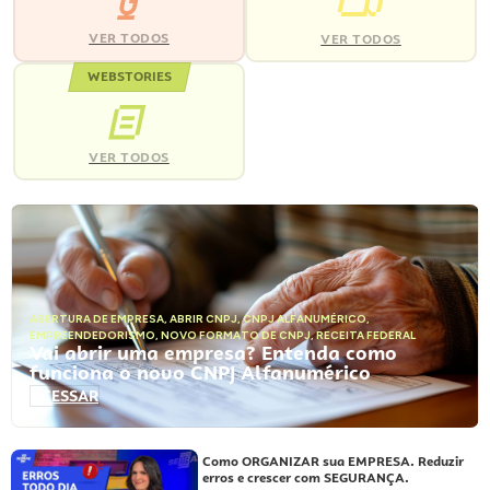
VER TODOS
VER TODOS
WEBSTORIES
VER TODOS
ABERTURA DE EMPRESA
,
ABRIR CNPJ
,
CNPJ ALFANUMÉRICO
,
EMPREENDEDORISMO
,
NOVO FORMATO DE CNPJ
,
RECEITA FEDERAL
Vai abrir uma empresa? Entenda como
funciona o novo CNPJ Alfanumérico
ACESSAR
Como ORGANIZAR sua EMPRESA. Reduzir
erros e crescer com SEGURANÇA.