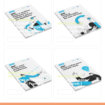
GESTÃO FINANCEIRA
Faça a análise
GESTÃO FINANCEIRA
financeira e atinja o
Faça a precificação do
ponto de equilíbrio |
seu serviço | Prompts
Prompts ChatGPT
ChatGPT
ACESSAR
ACESSAR
NEGÓCIOS
,
PROCESSOS
EMPRESARIAIS
NEGÓCIOS
,
VENDAS
Faça uma proposta
Faça ações para
comercial | Prompts
vender mais |
ChatGPT
Prompts ChatGPT
ACESSAR
ACESSAR