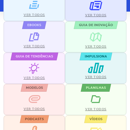
VER TODOS
VER TODOS
EBOOKS
GUIA DE INOVAÇÃO
VER TODOS
VER TODOS
GUIA DE TENDÊNCIAS
IMPULSIONA
VER TODOS
VER TODOS
MODELOS
PLANILHAS
VER TODOS
VER TODOS
PODCASTS
VÍDEOS