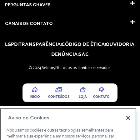
PERGUNTAS CHAVES​
CANAIS DE CONTATO
LGPD
TRANSPARÊNCIA
CÓDIGO DE ÉTICA
OUVIDORIA
DENÚNCIA
SAC
© 2024 Sebrae/PR. Todos os direitos reservados.
INICIO
CONTEÚDOS
LOJA
CONTATO
Aviso de Cookies
Nós usamos cookies e outras tecnologias semelhantes para
melhorar a sua experiência em nossos serviços, personalizar