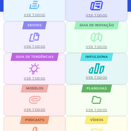
VER TODOS
VER TODOS
EBOOKS
GUIA DE INOVAÇÃO
VER TODOS
VER TODOS
GUIA DE TENDÊNCIAS
IMPULSIONA
VER TODOS
VER TODOS
MODELOS
PLANILHAS
VER TODOS
VER TODOS
PODCASTS
VÍDEOS