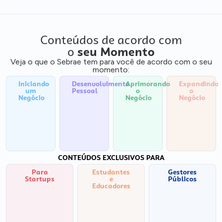
Conteúdos de acordo com
o
seu Momento
Veja o que o Sebrae tem para você de acordo com o seu
momento:
Iniciando
Desenvolvimento
Aprimorando
Expandindo
um
Pessoal
o
o
Negócio
Negócio
Negócio
CONTEÚDOS EXCLUSIVOS PARA
Para
Estudantes
Gestores
Startups
e
Públicos
Educadores