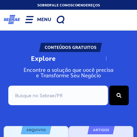
SOBRE
FALE CONOSCO
ENDEREÇOS
MENU
CONTEÚDOS GRATUITOS
Explore
N
o
s
s
o
s
A
Encontre a solução que você precisa
e Transforme Seu Negócio
ARQUIVOS
ARTIGOS