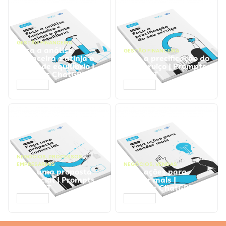
GESTÃO FINANCEIRA
Faça a análise
GESTÃO FINANCEIRA
financeira e atinja o
Faça a precificação do
ponto de equilíbrio |
seu serviço | Prompts
Prompts ChatGPT
ChatGPT
ACESSAR
ACESSAR
NEGÓCIOS
,
PROCESSOS
EMPRESARIAIS
NEGÓCIOS
,
VENDAS
Faça uma proposta
Faça ações para
comercial | Prompts
vender mais |
ChatGPT
Prompts ChatGPT
ACESSAR
ACESSAR