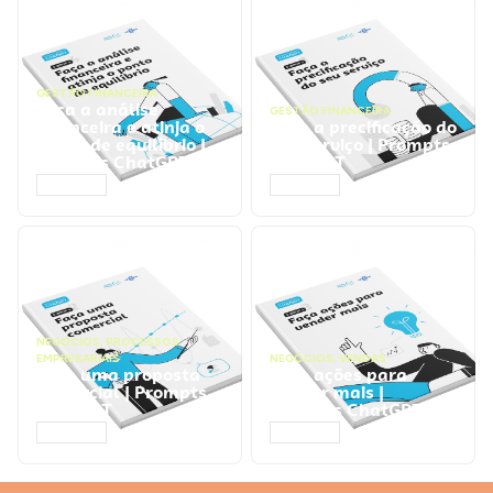
GESTÃO FINANCEIRA
Faça a análise
GESTÃO FINANCEIRA
financeira e atinja o
Faça a precificação do
ponto de equilíbrio |
seu serviço | Prompts
Prompts ChatGPT
ChatGPT
ACESSAR
ACESSAR
NEGÓCIOS
,
PROCESSOS
EMPRESARIAIS
NEGÓCIOS
,
VENDAS
Faça uma proposta
Faça ações para
comercial | Prompts
vender mais |
ChatGPT
Prompts ChatGPT
ACESSAR
ACESSAR