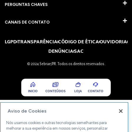
PERGUNTAS CHAVES​
CANAIS DE CONTATO
LGPD
TRANSPARÊNCIA
CÓDIGO DE ÉTICA
OUVIDORIA
DENÚNCIA
SAC
© 2024 Sebrae/PR. Todos os direitos reservados.
INICIO
CONTEÚDOS
LOJA
CONTATO
Aviso de Cookies
Nós usamos cookies e outras tecnologias semelhantes para
melhorar a sua experiência em nossos serviços, personalizar