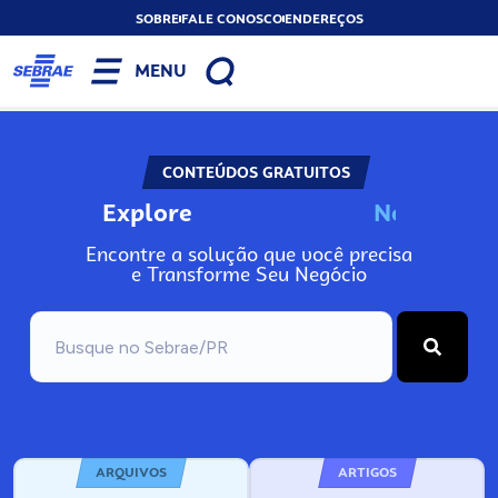
SOBRE
FALE CONOSCO
ENDEREÇOS
MENU
CONTEÚDOS GRATUITOS
Explore
N
o
s
s
o
s
A
Encontre a solução que você precisa
e Transforme Seu Negócio
ARQUIVOS
ARTIGOS