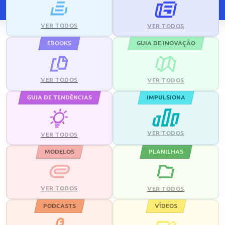
VER TODOS
VER TODOS
EBOOKS
GUIA DE INOVAÇÃO
VER TODOS
VER TODOS
GUIA DE TENDÊNCIAS
IMPULSIONA
VER TODOS
VER TODOS
MODELOS
PLANILHAS
VER TODOS
VER TODOS
PODCASTS
VÍDEOS