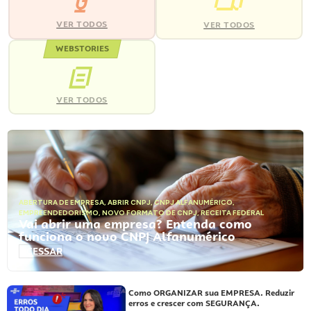
VER TODOS
VER TODOS
WEBSTORIES
VER TODOS
ABERTURA DE EMPRESA
,
ABRIR CNPJ
,
CNPJ ALFANUMÉRICO
,
EMPREENDEDORISMO
,
NOVO FORMATO DE CNPJ
,
RECEITA FEDERAL
Vai abrir uma empresa? Entenda como
funciona o novo CNPJ Alfanumérico
ACESSAR
Como ORGANIZAR sua EMPRESA. Reduzir
erros e crescer com SEGURANÇA.