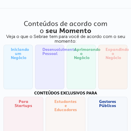
Conteúdos de acordo com
o
seu Momento
Veja o que o Sebrae tem para você de acordo com o seu
momento:
Iniciando
Desenvolvimento
Aprimorando
Expandindo
um
Pessoal
o
o
Negócio
Negócio
Negócio
CONTEÚDOS EXCLUSIVOS PARA
Para
Estudantes
Gestores
Startups
e
Públicos
Educadores