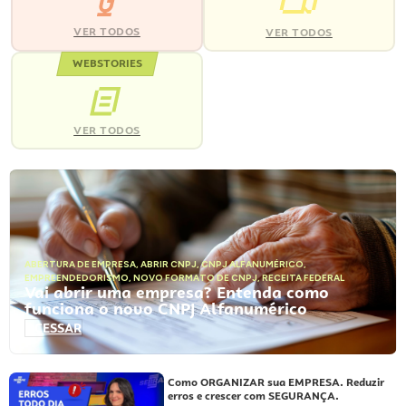
VER TODOS
VER TODOS
WEBSTORIES
VER TODOS
ABERTURA DE EMPRESA
,
ABRIR CNPJ
,
CNPJ ALFANUMÉRICO
,
EMPREENDEDORISMO
,
NOVO FORMATO DE CNPJ
,
RECEITA FEDERAL
Vai abrir uma empresa? Entenda como
funciona o novo CNPJ Alfanumérico
ACESSAR
Como ORGANIZAR sua EMPRESA. Reduzir
erros e crescer com SEGURANÇA.