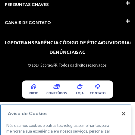
PERGUNTAS CHAVES​
CANAIS DE CONTATO
LGPD
TRANSPARÊNCIA
CÓDIGO DE ÉTICA
OUVIDORIA
DENÚNCIA
SAC
© 2024 Sebrae/PR. Todos os direitos reservados.
INICIO
CONTEÚDOS
LOJA
CONTATO
Aviso de Cookies
Nós usamos cookies e outras tecnologias semelhantes para
melhorar a sua experiência em nossos serviços, personalizar