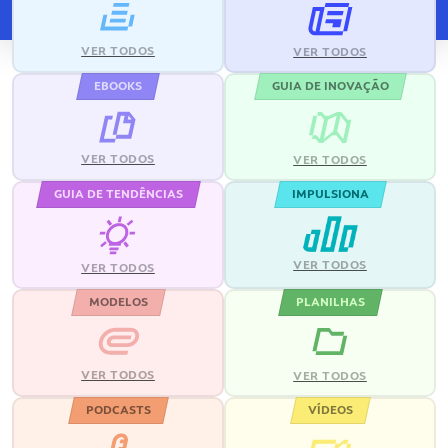
VER TODOS
VER TODOS
EBOOKS
GUIA DE INOVAÇÃO
VER TODOS
VER TODOS
GUIA DE TENDÊNCIAS
IMPULSIONA
VER TODOS
VER TODOS
MODELOS
PLANILHAS
VER TODOS
VER TODOS
PODCASTS
VÍDEOS