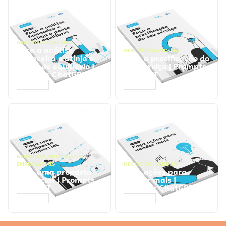
GESTÃO FINANCEIRA
Faça a análise
GESTÃO FINANCEIRA
financeira e atinja o
Faça a precificação do
ponto de equilíbrio |
seu serviço | Prompts
Prompts ChatGPT
ChatGPT
ACESSAR
ACESSAR
NEGÓCIOS
,
PROCESSOS
EMPRESARIAIS
NEGÓCIOS
,
VENDAS
Faça uma proposta
Faça ações para
comercial | Prompts
vender mais |
ChatGPT
Prompts ChatGPT
ACESSAR
ACESSAR