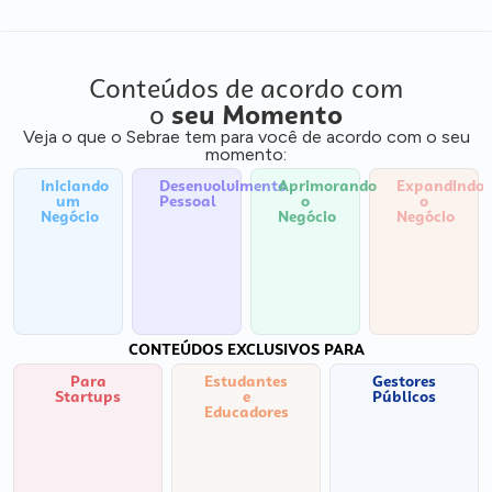
Conteúdos de acordo com
o
seu Momento
Veja o que o Sebrae tem para você de acordo com o seu
momento:
Iniciando
Desenvolvimento
Aprimorando
Expandindo
um
Pessoal
o
o
Negócio
Negócio
Negócio
CONTEÚDOS EXCLUSIVOS PARA
Para
Estudantes
Gestores
Startups
e
Públicos
Educadores