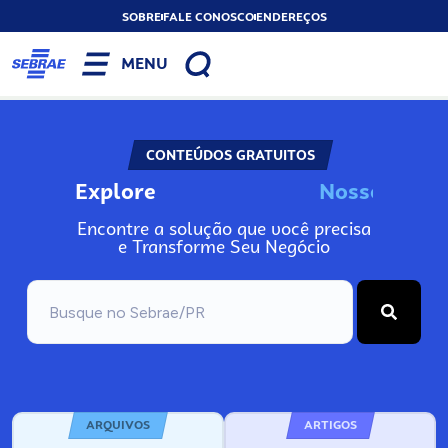
SOBRE
FALE CONOSCO
ENDEREÇOS
MENU
CONTEÚDOS GRATUITOS
Explore
N
o
s
s
o
s
I
n
f
o
Encontre a solução que você precisa
e Transforme Seu Negócio
ARQUIVOS
ARTIGOS