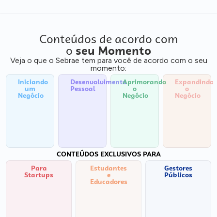
Conteúdos de acordo com
o
seu Momento
Veja o que o Sebrae tem para você de acordo com o seu
momento:
Iniciando
Desenvolvimento
Aprimorando
Expandindo
um
Pessoal
o
o
Negócio
Negócio
Negócio
CONTEÚDOS EXCLUSIVOS PARA
Para
Estudantes
Gestores
Startups
e
Públicos
Educadores