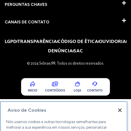
PERGUNTAS CHAVES​
CANAIS DE CONTATO
LGPD
TRANSPARÊNCIA
CÓDIGO DE ÉTICA
OUVIDORIA
DENÚNCIA
SAC
© 2024 Sebrae/PR. Todos os direitos reservados.
INICIO
CONTEÚDOS
LOJA
CONTATO
Aviso de Cookies
Nós usamos cookies e outras tecnologias semelhantes para
melhorar a sua experiência em nossos serviços, personalizar