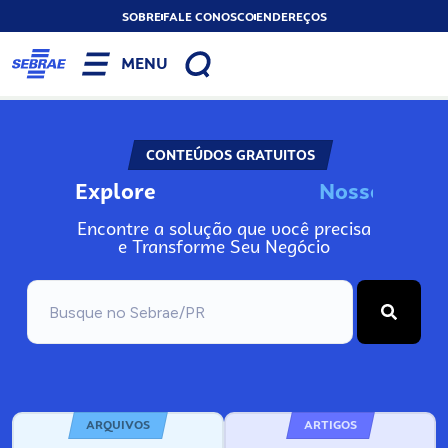
SOBRE
FALE CONOSCO
ENDEREÇOS
MENU
CONTEÚDOS GRATUITOS
Explore
N
o
s
s
o
s
I
n
f
o
Encontre a solução que você precisa
e Transforme Seu Negócio
ARQUIVOS
ARTIGOS