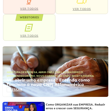
VER TODOS
VER TODOS
WEBSTORIES
VER TODOS
ABERTURA DE EMPRESA
,
ABRIR CNPJ
,
CNPJ ALFANUMÉRICO
,
EMPREENDEDORISMO
,
NOVO FORMATO DE CNPJ
,
RECEITA FEDERAL
Vai abrir uma empresa? Entenda como
funciona o novo CNPJ Alfanumérico
ACESSAR
Como ORGANIZAR sua EMPRESA. Reduzir
erros e crescer com SEGURANÇA.