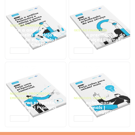
GESTÃO FINANCEIRA
Faça a análise
GESTÃO FINANCEIRA
financeira e atinja o
Faça a precificação do
ponto de equilíbrio |
seu serviço | Prompts
Prompts ChatGPT
ChatGPT
ACESSAR
ACESSAR
NEGÓCIOS
,
PROCESSOS
EMPRESARIAIS
NEGÓCIOS
,
VENDAS
Faça uma proposta
Faça ações para
comercial | Prompts
vender mais |
ChatGPT
Prompts ChatGPT
ACESSAR
ACESSAR