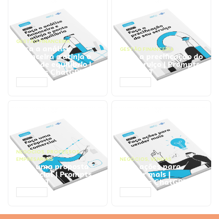
GESTÃO FINANCEIRA
Faça a análise
GESTÃO FINANCEIRA
financeira e atinja o
Faça a precificação do
ponto de equilíbrio |
seu serviço | Prompts
Prompts ChatGPT
ChatGPT
ACESSAR
ACESSAR
NEGÓCIOS
,
PROCESSOS
EMPRESARIAIS
NEGÓCIOS
,
VENDAS
Faça uma proposta
Faça ações para
comercial | Prompts
vender mais |
ChatGPT
Prompts ChatGPT
ACESSAR
ACESSAR