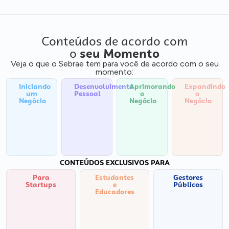
Conteúdos de acordo com
o
seu Momento
Veja o que o Sebrae tem para você de acordo com o seu
momento:
Iniciando
Desenvolvimento
Aprimorando
Expandindo
um
Pessoal
o
o
Negócio
Negócio
Negócio
CONTEÚDOS EXCLUSIVOS PARA
Para
Estudantes
Gestores
Startups
e
Públicos
Educadores