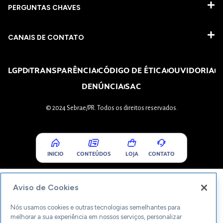
PERGUNTAS CHAVES​
CANAIS DE CONTATO
LGPD
TRANSPARÊNCIA
CÓDIGO DE ÉTICA
OUVIDORIA
DENÚNCIA
SAC
© 2024 Sebrae/PR. Todos os direitos reservados.
INICIO
CONTEÚDOS
LOJA
CONTATO
Aviso de Cookies
Nós usamos cookies e outras tecnologias semelhantes para
melhorar a sua experiência em nossos serviços, personalizar