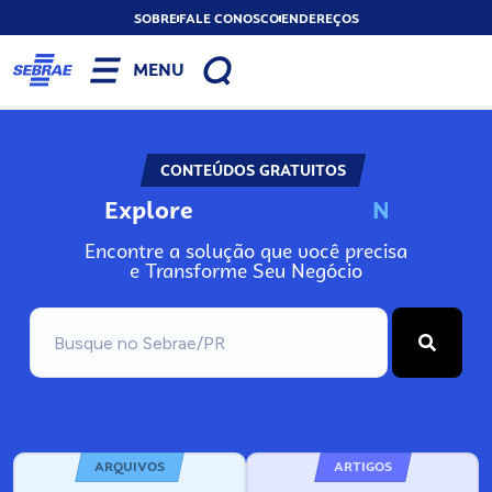
SOBRE
FALE CONOSCO
ENDEREÇOS
MENU
CONTEÚDOS GRATUITOS
Explore
N
o
s
s
o
s
A
Encontre a solução que você precisa
e Transforme Seu Negócio
ARQUIVOS
ARTIGOS