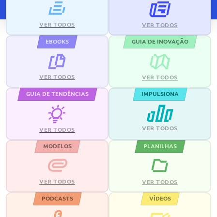
VER TODOS
VER TODOS
EBOOKS
GUIA DE INOVAÇÃO
VER TODOS
VER TODOS
GUIA DE TENDÊNCIAS
IMPULSIONA
VER TODOS
VER TODOS
MODELOS
PLANILHAS
VER TODOS
VER TODOS
PODCASTS
VÍDEOS