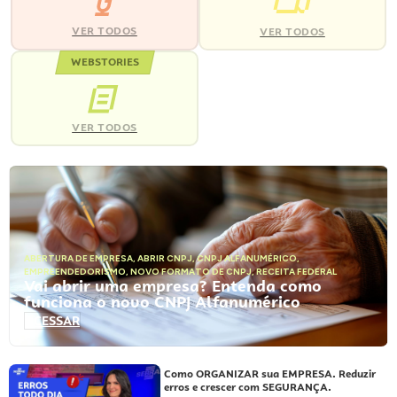
VER TODOS
VER TODOS
WEBSTORIES
VER TODOS
ABERTURA DE EMPRESA
,
ABRIR CNPJ
,
CNPJ ALFANUMÉRICO
,
EMPREENDEDORISMO
,
NOVO FORMATO DE CNPJ
,
RECEITA FEDERAL
Vai abrir uma empresa? Entenda como
funciona o novo CNPJ Alfanumérico
ACESSAR
Como ORGANIZAR sua EMPRESA. Reduzir
erros e crescer com SEGURANÇA.