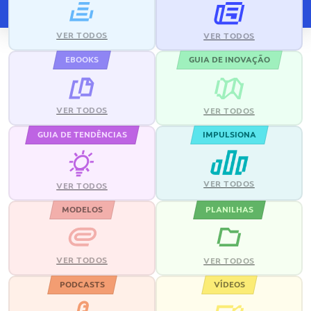
VER TODOS
VER TODOS
EBOOKS
GUIA DE INOVAÇÃO
VER TODOS
VER TODOS
GUIA DE TENDÊNCIAS
IMPULSIONA
VER TODOS
VER TODOS
MODELOS
PLANILHAS
VER TODOS
VER TODOS
PODCASTS
VÍDEOS