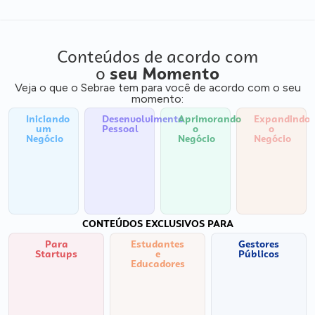
Conteúdos de acordo com
o
seu Momento
Veja o que o Sebrae tem para você de acordo com o seu
momento:
Iniciando
Desenvolvimento
Aprimorando
Expandindo
um
Pessoal
o
o
Negócio
Negócio
Negócio
CONTEÚDOS EXCLUSIVOS PARA
Para
Estudantes
Gestores
Startups
e
Públicos
Educadores