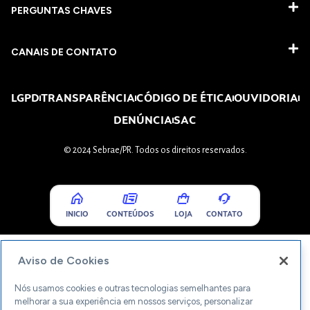
PERGUNTAS CHAVES​
CANAIS DE CONTATO
LGPD
TRANSPARÊNCIA
CÓDIGO DE ÉTICA
OUVIDORIA
DENÚNCIA
SAC
© 2024 Sebrae/PR. Todos os direitos reservados.
INICIO
CONTEÚDOS
LOJA
CONTATO
Aviso de Cookies
Nós usamos cookies e outras tecnologias semelhantes para
melhorar a sua experiência em nossos serviços, personalizar