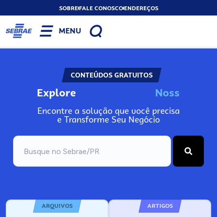
SOBRE
FALE CONOSCO
ENDEREÇOS
MENU
CONTEÚDOS GRATUITOS
Explore
N
o
s
s
o
s
A
Encontre a solução que você precisa
e Transforme Seu Negócio
ARQUIVOS
ARTIGOS