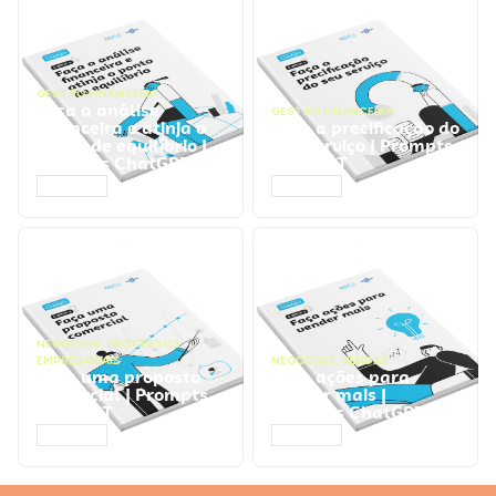
GESTÃO FINANCEIRA
Faça a análise
GESTÃO FINANCEIRA
financeira e atinja o
Faça a precificação do
ponto de equilíbrio |
seu serviço | Prompts
Prompts ChatGPT
ChatGPT
ACESSAR
ACESSAR
NEGÓCIOS
,
PROCESSOS
EMPRESARIAIS
NEGÓCIOS
,
VENDAS
Faça uma proposta
Faça ações para
comercial | Prompts
vender mais |
ChatGPT
Prompts ChatGPT
ACESSAR
ACESSAR