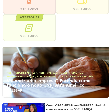
VER TODOS
VER TODOS
WEBSTORIES
VER TODOS
ABERTURA DE EMPRESA
,
ABRIR CNPJ
,
CNPJ ALFANUMÉRICO
,
EMPREENDEDORISMO
,
NOVO FORMATO DE CNPJ
,
RECEITA FEDERAL
Vai abrir uma empresa? Entenda como
funciona o novo CNPJ Alfanumérico
ACESSAR
Como ORGANIZAR sua EMPRESA. Reduzir
erros e crescer com SEGURANÇA.