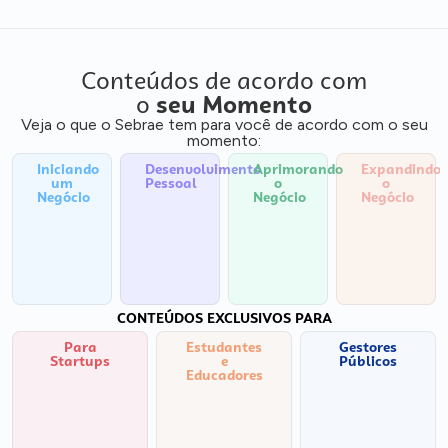
Conteúdos de acordo com
o
seu Momento
Veja o que o Sebrae tem para você de acordo com o seu
momento:
Iniciando
Desenvolvimento
Aprimorando
Expandindo
um
Pessoal
o
o
Negócio
Negócio
Negócio
CONTEÚDOS EXCLUSIVOS PARA
Para
Estudantes
Gestores
Startups
e
Públicos
Educadores