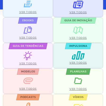
VER TODOS
VER TODOS
EBOOKS
GUIA DE INOVAÇÃO
VER TODOS
VER TODOS
GUIA DE TENDÊNCIAS
IMPULSIONA
VER TODOS
VER TODOS
MODELOS
PLANILHAS
VER TODOS
VER TODOS
PODCASTS
VÍDEOS