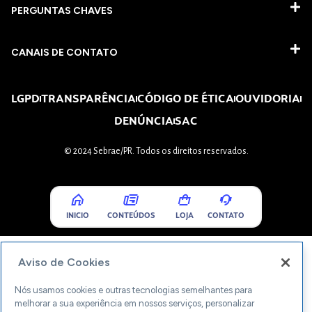
PERGUNTAS CHAVES​
CANAIS DE CONTATO
LGPD
TRANSPARÊNCIA
CÓDIGO DE ÉTICA
OUVIDORIA
DENÚNCIA
SAC
© 2024 Sebrae/PR. Todos os direitos reservados.
INICIO
CONTEÚDOS
LOJA
CONTATO
Aviso de Cookies
Nós usamos cookies e outras tecnologias semelhantes para
melhorar a sua experiência em nossos serviços, personalizar