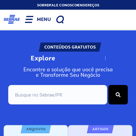
SOBRE
FALE CONOSCO
ENDEREÇOS
MENU
CONTEÚDOS GRATUITOS
Explore
N
o
s
s
o
s
A
Encontre a solução que você precisa
e Transforme Seu Negócio
ARQUIVOS
ARTIGOS