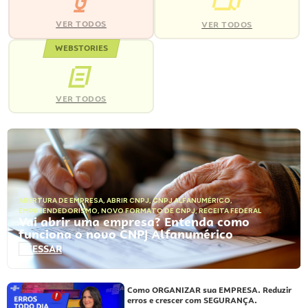
VER TODOS
VER TODOS
WEBSTORIES
VER TODOS
ABERTURA DE EMPRESA
,
ABRIR CNPJ
,
CNPJ ALFANUMÉRICO
,
EMPREENDEDORISMO
,
NOVO FORMATO DE CNPJ
,
RECEITA FEDERAL
Vai abrir uma empresa? Entenda como
funciona o novo CNPJ Alfanumérico
ACESSAR
Como ORGANIZAR sua EMPRESA. Reduzir
erros e crescer com SEGURANÇA.