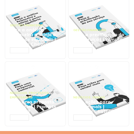
GESTÃO FINANCEIRA
Faça a análise
GESTÃO FINANCEIRA
financeira e atinja o
Faça a precificação do
ponto de equilíbrio |
seu serviço | Prompts
Prompts ChatGPT
ChatGPT
ACESSAR
ACESSAR
NEGÓCIOS
,
PROCESSOS
EMPRESARIAIS
NEGÓCIOS
,
VENDAS
Faça uma proposta
Faça ações para
comercial | Prompts
vender mais |
ChatGPT
Prompts ChatGPT
ACESSAR
ACESSAR