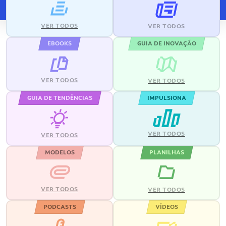
VER TODOS
VER TODOS
EBOOKS
GUIA DE INOVAÇÃO
VER TODOS
VER TODOS
GUIA DE TENDÊNCIAS
IMPULSIONA
VER TODOS
VER TODOS
MODELOS
PLANILHAS
VER TODOS
VER TODOS
PODCASTS
VÍDEOS