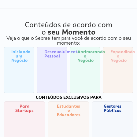
Conteúdos de acordo com
o
seu Momento
Veja o que o Sebrae tem para você de acordo com o seu
momento:
Iniciando
Desenvolvimento
Aprimorando
Expandindo
um
Pessoal
o
o
Negócio
Negócio
Negócio
CONTEÚDOS EXCLUSIVOS PARA
Para
Estudantes
Gestores
Startups
e
Públicos
Educadores