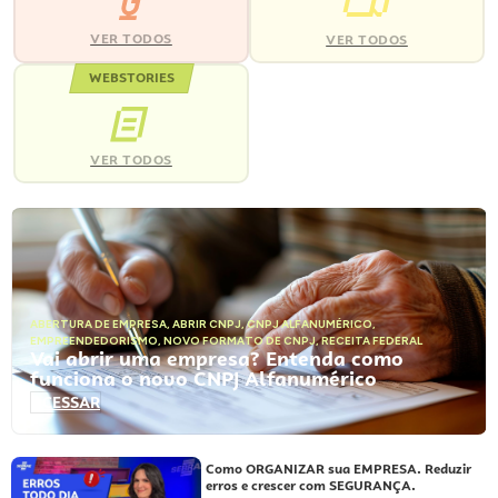
VER TODOS
VER TODOS
WEBSTORIES
VER TODOS
ABERTURA DE EMPRESA
,
ABRIR CNPJ
,
CNPJ ALFANUMÉRICO
,
EMPREENDEDORISMO
,
NOVO FORMATO DE CNPJ
,
RECEITA FEDERAL
Vai abrir uma empresa? Entenda como
funciona o novo CNPJ Alfanumérico
ACESSAR
Como ORGANIZAR sua EMPRESA. Reduzir
erros e crescer com SEGURANÇA.