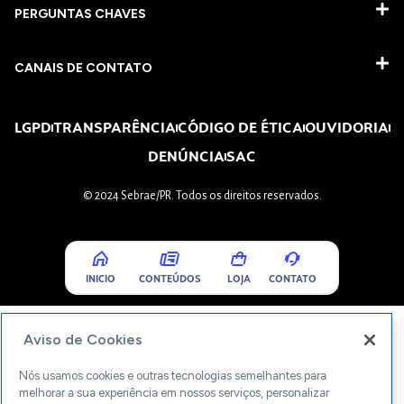
PERGUNTAS CHAVES​
CANAIS DE CONTATO
LGPD
TRANSPARÊNCIA
CÓDIGO DE ÉTICA
OUVIDORIA
DENÚNCIA
SAC
© 2024 Sebrae/PR. Todos os direitos reservados.
INICIO
CONTEÚDOS
LOJA
CONTATO
Aviso de Cookies
Nós usamos cookies e outras tecnologias semelhantes para
melhorar a sua experiência em nossos serviços, personalizar