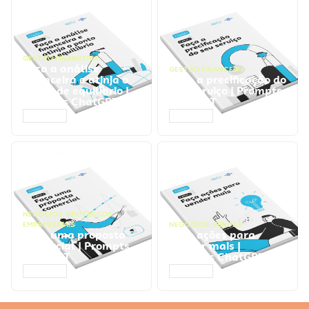
GESTÃO FINANCEIRA
Faça a análise
GESTÃO FINANCEIRA
financeira e atinja o
Faça a precificação do
ponto de equilíbrio |
seu serviço | Prompts
Prompts ChatGPT
ChatGPT
ACESSAR
ACESSAR
NEGÓCIOS
,
PROCESSOS
EMPRESARIAIS
NEGÓCIOS
,
VENDAS
Faça uma proposta
Faça ações para
comercial | Prompts
vender mais |
ChatGPT
Prompts ChatGPT
ACESSAR
ACESSAR