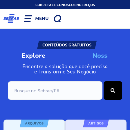
SOBRE
FALE CONOSCO
ENDEREÇOS
MENU
CONTEÚDOS GRATUITOS
Explore
N
o
s
s
o
s
I
n
f
o
Encontre a solução que você precisa
e Transforme Seu Negócio
ARQUIVOS
ARTIGOS