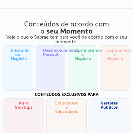
Conteúdos de acordo com
o
seu Momento
Veja o que o Sebrae tem para você de acordo com o seu
momento:
Iniciando
Desenvolvimento
Aprimorando
Expandindo
um
Pessoal
o
o
Negócio
Negócio
Negócio
CONTEÚDOS EXCLUSIVOS PARA
Para
Estudantes
Gestores
Startups
e
Públicos
Educadores