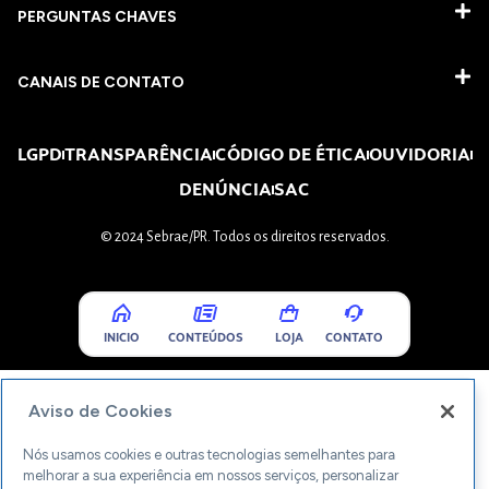
PERGUNTAS CHAVES​
CANAIS DE CONTATO
LGPD
TRANSPARÊNCIA
CÓDIGO DE ÉTICA
OUVIDORIA
DENÚNCIA
SAC
© 2024 Sebrae/PR. Todos os direitos reservados.
INICIO
CONTEÚDOS
LOJA
CONTATO
Aviso de Cookies
Nós usamos cookies e outras tecnologias semelhantes para
melhorar a sua experiência em nossos serviços, personalizar