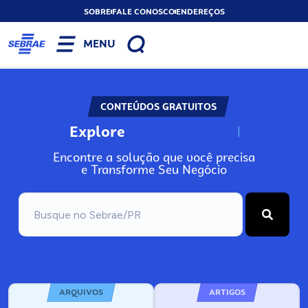
SOBRE
FALE CONOSCO
ENDEREÇOS
MENU
CONTEÚDOS GRATUITOS
Explore
N
o
s
s
o
s
A
Encontre a solução que você precisa
e Transforme Seu Negócio
ARQUIVOS
ARTIGOS