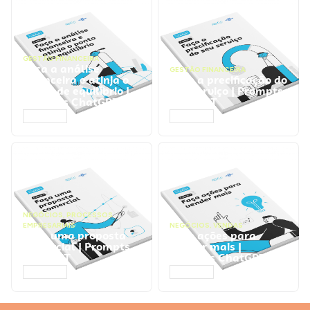
GESTÃO FINANCEIRA
Faça a análise
GESTÃO FINANCEIRA
financeira e atinja o
Faça a precificação do
ponto de equilíbrio |
seu serviço | Prompts
Prompts ChatGPT
ChatGPT
ACESSAR
ACESSAR
NEGÓCIOS
,
PROCESSOS
EMPRESARIAIS
NEGÓCIOS
,
VENDAS
Faça uma proposta
Faça ações para
comercial | Prompts
vender mais |
ChatGPT
Prompts ChatGPT
ACESSAR
ACESSAR