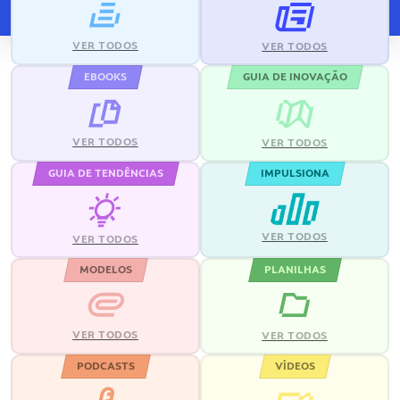
VER TODOS
VER TODOS
EBOOKS
GUIA DE INOVAÇÃO
VER TODOS
VER TODOS
GUIA DE TENDÊNCIAS
IMPULSIONA
VER TODOS
VER TODOS
MODELOS
PLANILHAS
VER TODOS
VER TODOS
PODCASTS
VÍDEOS