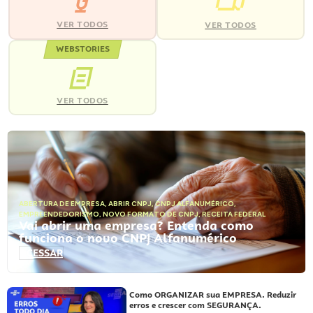
VER TODOS
VER TODOS
WEBSTORIES
VER TODOS
ABERTURA DE EMPRESA
,
ABRIR CNPJ
,
CNPJ ALFANUMÉRICO
,
EMPREENDEDORISMO
,
NOVO FORMATO DE CNPJ
,
RECEITA FEDERAL
Vai abrir uma empresa? Entenda como
funciona o novo CNPJ Alfanumérico
ACESSAR
Como ORGANIZAR sua EMPRESA. Reduzir
erros e crescer com SEGURANÇA.