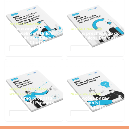
GESTÃO FINANCEIRA
Faça a análise
GESTÃO FINANCEIRA
financeira e atinja o
Faça a precificação do
ponto de equilíbrio |
seu serviço | Prompts
Prompts ChatGPT
ChatGPT
ACESSAR
ACESSAR
NEGÓCIOS
,
PROCESSOS
EMPRESARIAIS
NEGÓCIOS
,
VENDAS
Faça uma proposta
Faça ações para
comercial | Prompts
vender mais |
ChatGPT
Prompts ChatGPT
ACESSAR
ACESSAR