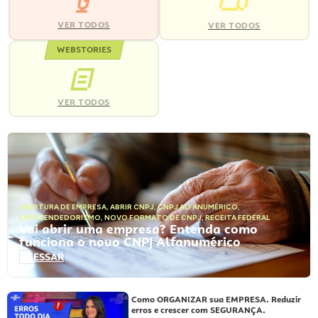
VER TODOS
VER TODOS
WEBSTORIES
VER TODOS
ABERTURA DE EMPRESA
,
ABRIR CNPJ
,
CNPJ ALFANUMÉRICO
,
EMPREENDEDORISMO
,
NOVO FORMATO DE CNPJ
,
RECEITA FEDERAL
Vai abrir uma empresa? Entenda como
funciona o novo CNPJ Alfanumérico
ACESSAR
Como ORGANIZAR sua EMPRESA. Reduzir
erros e crescer com SEGURANÇA.