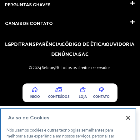
PERGUNTAS CHAVES​
CANAIS DE CONTATO
LGPD
TRANSPARÊNCIA
CÓDIGO DE ÉTICA
OUVIDORIA
DENÚNCIA
SAC
© 2024 Sebrae/PR. Todos os direitos reservados.
INICIO
CONTEÚDOS
LOJA
CONTATO
Aviso de Cookies
Nós usamos cookies e outras tecnologias semelhantes para
melhorar a sua experiência em nossos serviços, personalizar