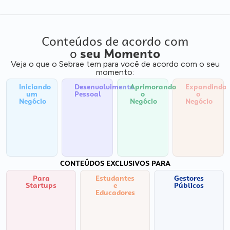
Conteúdos de acordo com
o
seu Momento
Veja o que o Sebrae tem para você de acordo com o seu
momento:
Iniciando
Desenvolvimento
Aprimorando
Expandindo
um
Pessoal
o
o
Negócio
Negócio
Negócio
CONTEÚDOS EXCLUSIVOS PARA
Para
Estudantes
Gestores
Startups
e
Públicos
Educadores