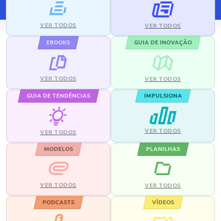
VER TODOS
VER TODOS
EBOOKS
GUIA DE INOVAÇÃO
VER TODOS
VER TODOS
GUIA DE TENDÊNCIAS
IMPULSIONA
VER TODOS
VER TODOS
MODELOS
PLANILHAS
VER TODOS
VER TODOS
PODCASTS
VÍDEOS