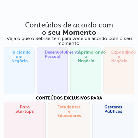
Conteúdos de acordo com
o
seu Momento
Veja o que o Sebrae tem para você de acordo com o seu
momento:
Iniciando
Desenvolvimento
Aprimorando
Expandindo
um
Pessoal
o
o
Negócio
Negócio
Negócio
CONTEÚDOS EXCLUSIVOS PARA
Para
Estudantes
Gestores
Startups
e
Públicos
Educadores