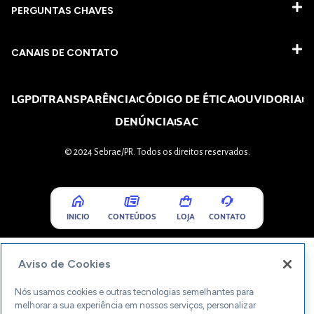
PERGUNTAS CHAVES​
CANAIS DE CONTATO
LGPD
TRANSPARÊNCIA
CÓDIGO DE ÉTICA
OUVIDORIA
DENÚNCIA
SAC
© 2024 Sebrae/PR. Todos os direitos reservados.
INICIO
CONTEÚDOS
LOJA
CONTATO
Aviso de Cookies
Nós usamos cookies e outras tecnologias semelhantes para
melhorar a sua experiência em nossos serviços, personalizar