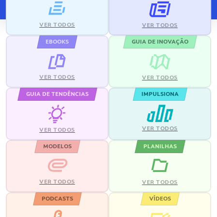
VER TODOS
VER TODOS
EBOOKS
GUIA DE INOVAÇÃO
VER TODOS
VER TODOS
GUIA DE TENDÊNCIAS
IMPULSIONA
VER TODOS
VER TODOS
MODELOS
PLANILHAS
VER TODOS
VER TODOS
PODCASTS
VÍDEOS