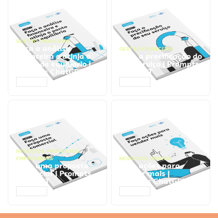
GESTÃO FINANCEIRA
Faça a análise
GESTÃO FINANCEIRA
financeira e atinja o
Faça a precificação do
ponto de equilíbrio |
seu serviço | Prompts
Prompts ChatGPT
ChatGPT
ACESSAR
ACESSAR
NEGÓCIOS
,
PROCESSOS
EMPRESARIAIS
NEGÓCIOS
,
VENDAS
Faça uma proposta
Faça ações para
comercial | Prompts
vender mais |
ChatGPT
Prompts ChatGPT
ACESSAR
ACESSAR