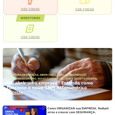
VER TODOS
VER TODOS
WEBSTORIES
VER TODOS
ABERTURA DE EMPRESA
,
ABRIR CNPJ
,
CNPJ ALFANUMÉRICO
,
EMPREENDEDORISMO
,
NOVO FORMATO DE CNPJ
,
RECEITA FEDERAL
Vai abrir uma empresa? Entenda como
funciona o novo CNPJ Alfanumérico
ACESSAR
Como ORGANIZAR sua EMPRESA. Reduzir
erros e crescer com SEGURANÇA.