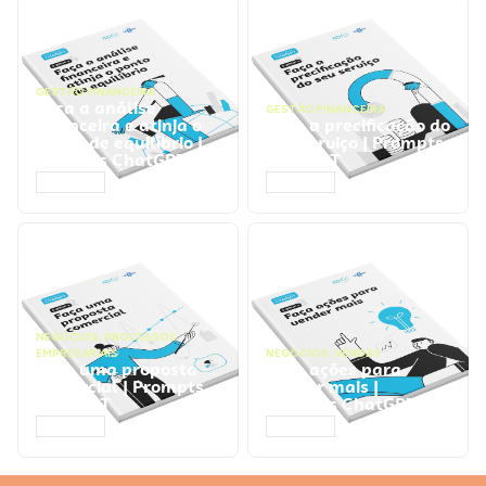
GESTÃO FINANCEIRA
Faça a análise
GESTÃO FINANCEIRA
financeira e atinja o
Faça a precificação do
ponto de equilíbrio |
seu serviço | Prompts
Prompts ChatGPT
ChatGPT
ACESSAR
ACESSAR
NEGÓCIOS
,
PROCESSOS
EMPRESARIAIS
NEGÓCIOS
,
VENDAS
Faça uma proposta
Faça ações para
comercial | Prompts
vender mais |
ChatGPT
Prompts ChatGPT
ACESSAR
ACESSAR