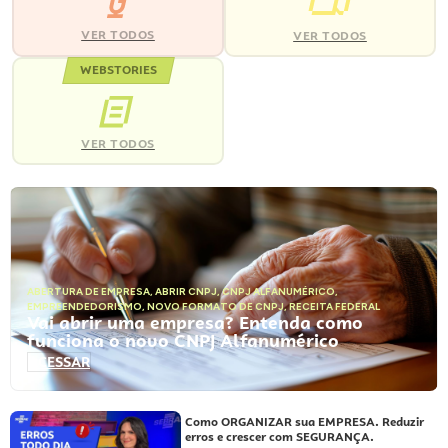
VER TODOS
VER TODOS
WEBSTORIES
VER TODOS
ABERTURA DE EMPRESA
,
ABRIR CNPJ
,
CNPJ ALFANUMÉRICO
,
EMPREENDEDORISMO
,
NOVO FORMATO DE CNPJ
,
RECEITA FEDERAL
Vai abrir uma empresa? Entenda como
funciona o novo CNPJ Alfanumérico
ACESSAR
Como ORGANIZAR sua EMPRESA. Reduzir
erros e crescer com SEGURANÇA.