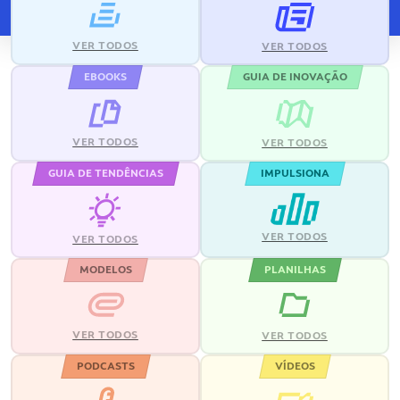
VER TODOS
VER TODOS
EBOOKS
GUIA DE INOVAÇÃO
VER TODOS
VER TODOS
GUIA DE TENDÊNCIAS
IMPULSIONA
VER TODOS
VER TODOS
MODELOS
PLANILHAS
VER TODOS
VER TODOS
PODCASTS
VÍDEOS