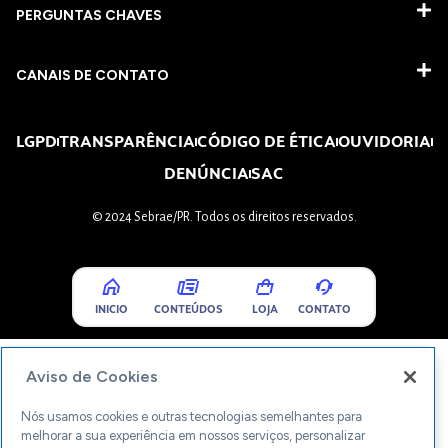
PERGUNTAS CHAVES​
CANAIS DE CONTATO
LGPD
TRANSPARÊNCIA
CÓDIGO DE ÉTICA
OUVIDORIA
DENÚNCIA
SAC
© 2024 Sebrae/PR. Todos os direitos reservados.
INICIO
CONTEÚDOS
LOJA
CONTATO
Aviso de Cookies
Nós usamos cookies e outras tecnologias semelhantes para
melhorar a sua experiência em nossos serviços, personalizar