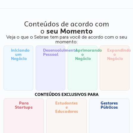
Conteúdos de acordo com
o
seu Momento
Veja o que o Sebrae tem para você de acordo com o seu
momento:
Iniciando
Desenvolvimento
Aprimorando
Expandindo
um
Pessoal
o
o
Negócio
Negócio
Negócio
CONTEÚDOS EXCLUSIVOS PARA
Para
Estudantes
Gestores
Startups
e
Públicos
Educadores