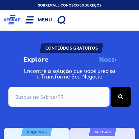
SOBRE
FALE CONOSCO
ENDEREÇOS
MENU
CONTEÚDOS GRATUITOS
Explore
N
o
s
s
o
s
A
Encontre a solução que você precisa
e Transforme Seu Negócio
ARQUIVOS
ARTIGOS