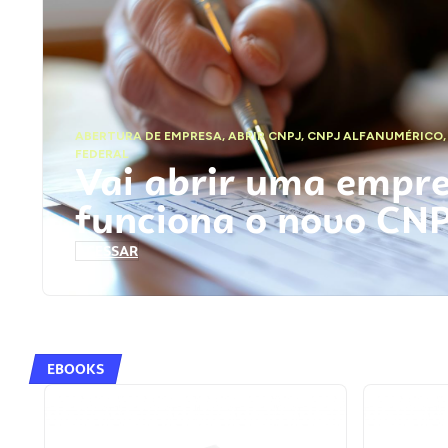
ABERTURA DE EMPRESA
,
ABRIR CNPJ
,
CNPJ ALFANUMÉRICO
FEDERAL
Vai abrir uma empr
funciona o novo CN
ACESSAR
EBOOKS