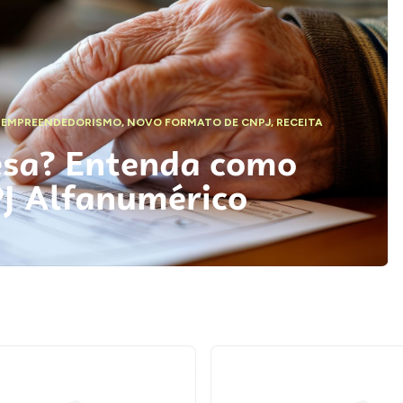
,
EMPREENDEDORISMO
,
NOVO FORMATO DE CNPJ
,
RECEITA
esa? Entenda como
PJ Alfanumérico