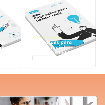
NEGÓCIOS
,
VENDAS
ta
Faça ações para
pts
vender mais |
Prompts ChatGPT
ACESSAR