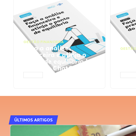
GESTÃO FINANCEIRA
Faça a análise
GESTÃO
financeira e atinja o
Faça
ponto de equilíbrio |
seu 
Prompts ChatGPT
Cha
ACESSAR
ACESS
ÚLTIMOS ARTIGOS