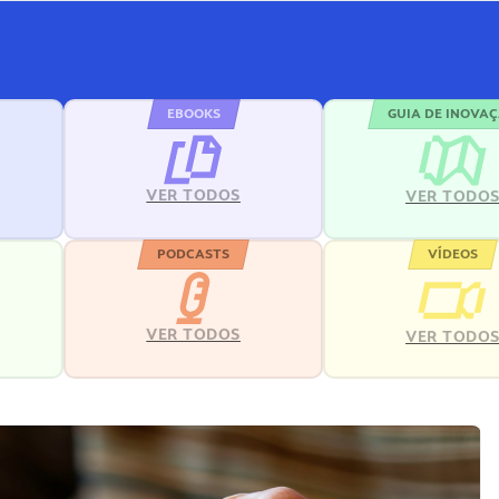
EBOOKS
GUIA DE INOVA
VER TODOS
VER TODO
PODCASTS
VÍDEOS
VER TODOS
VER TODO