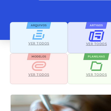
ARQUIVOS
ARTIGOS
VER TODOS
VER TODOS
MODELOS
PLANILHAS
VER TODOS
VER TODOS