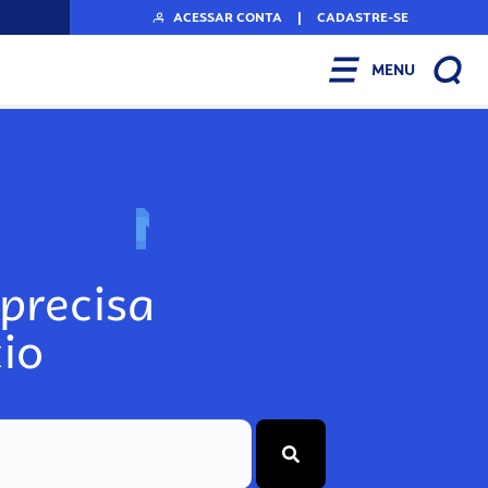
ACESSAR CONTA
|
CADASTRE-SE
MENU
N
o
s
s
o
s
A
r
precisa
io