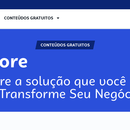
CONTEÚDOS GRATUITOS
CONTEÚDOS GRATUITOS
lore
re a solução que você 
 Transforme Seu Negóc