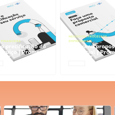
NEGÓCIOS
,
PROCESSOS
 FINANCEIRA
EMPRESARIAIS
 a precificação do
Faça uma propos
serviço | Prompts
comercial | Prom
tGPT
ChatGPT
AR
ACESSAR