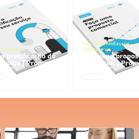
NEGÓCIOS
,
PROCESSOS
 FINANCEIRA
EMPRESARIAIS
 a precificação do
Faça uma propos
serviço | Prompts
comercial | Prom
tGPT
ChatGPT
AR
ACESSAR