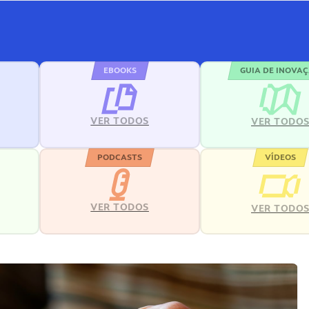
EBOOKS
GUIA DE INOVA
VER TODOS
VER TODO
PODCASTS
VÍDEOS
VER TODOS
VER TODO