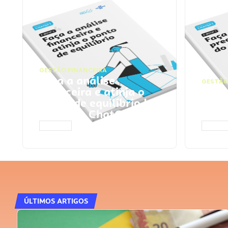
GESTÃO FINANCEIRA
Faça a análise
GESTÃO
financeira e atinja o
Faça
ponto de equilíbrio |
seu 
Prompts ChatGPT
Cha
ACESSAR
ACESS
ÚLTIMOS ARTIGOS