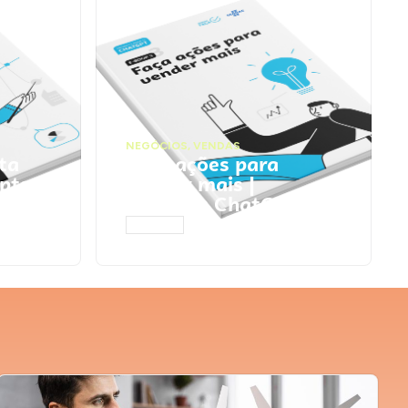
NEGÓCIOS
,
VENDAS
ta
Faça ações para
pts
vender mais |
Prompts ChatGPT
ACESSAR