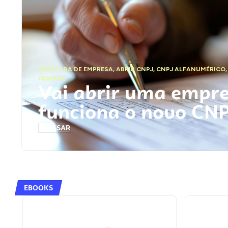
ABERTURA DE EMPRESA
,
ABRIR CNPJ
,
CNPJ ALFANUMÉRICO
FEDERAL
Vai abrir uma empr
funciona o novo CN
ACESSAR
EBOOKS