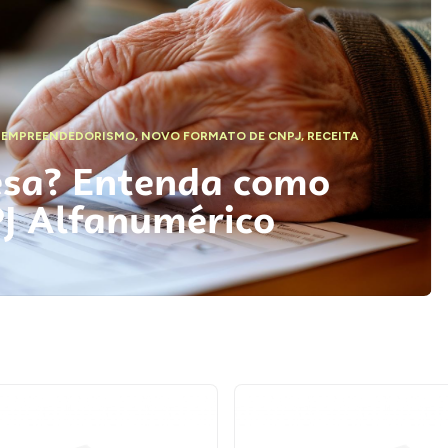
,
EMPREENDEDORISMO
,
NOVO FORMATO DE CNPJ
,
RECEITA
esa? Entenda como
PJ Alfanumérico