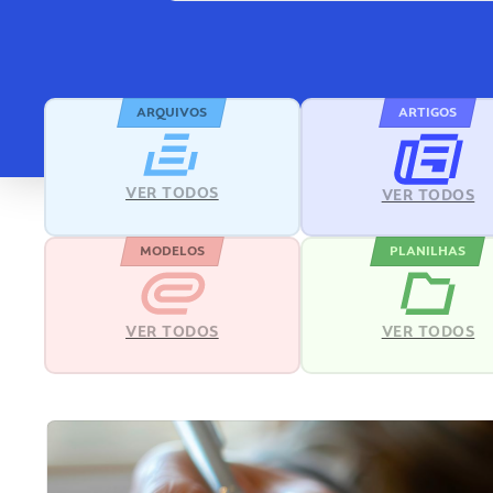
ARQUIVOS
ARTIGOS
VER TODOS
VER TODOS
MODELOS
PLANILHAS
VER TODOS
VER TODOS