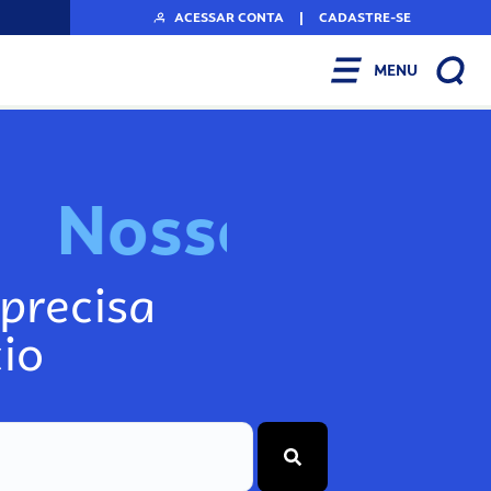
ACESSAR CONTA
|
CADASTRE-SE
MENU
N
o
s
s
o
s
I
n
f
o
g
precisa
io