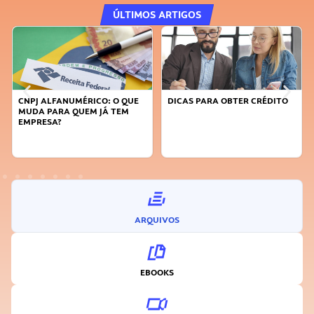
ÚLTIMOS ARTIGOS
RICO: O QUE
DICAS PARA OBTER CRÉDITO
FAÇA A DIFERENÇA:
EM JÁ TEM
SUSTENTÁVEL, SEJ
INOVADOR
ARQUIVOS
EBOOKS