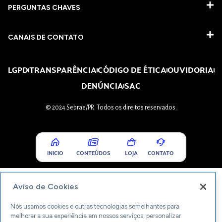
PERGUNTAS CHAVES​
CANAIS DE CONTATO
LGPD
TRANSPARÊNCIA
CÓDIGO DE ÉTICA
OUVIDORIA
DENÚNCIA
SAC
© 2024 Sebrae/PR. Todos os direitos reservados.
INICIO
CONTEÚDOS
LOJA
CONTATO
Aviso de Cookies
Nós usamos cookies e outras tecnologias semelhantes para
melhorar a sua experiência em nossos serviços, personalizar