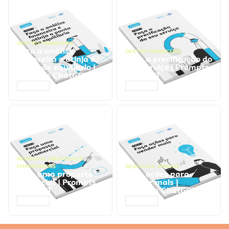
GESTÃO FINANCEIRA
Faça a análise
GESTÃO FINANCEIRA
financeira e atinja o
Faça a precificação do
ponto de equilíbrio |
seu serviço | Prompts
Prompts ChatGPT
ChatGPT
ACESSAR
ACESSAR
NEGÓCIOS
,
PROCESSOS
EMPRESARIAIS
NEGÓCIOS
,
VENDAS
Faça uma proposta
Faça ações para
comercial | Prompts
vender mais |
ChatGPT
Prompts ChatGPT
ACESSAR
ACESSAR