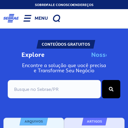
SOBRE
FALE CONOSCO
ENDEREÇOS
MENU
CONTEÚDOS GRATUITOS
Explore
N
o
s
s
o
s
A
Encontre a solução que você precisa
e Transforme Seu Negócio
ARQUIVOS
ARTIGOS