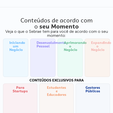
Conteúdos de acordo com
o
seu Momento
Veja o que o Sebrae tem para você de acordo com o seu
momento:
Iniciando
Desenvolvimento
Aprimorando
Expandindo
um
Pessoal
o
o
Negócio
Negócio
Negócio
CONTEÚDOS EXCLUSIVOS PARA
Para
Estudantes
Gestores
Startups
e
Públicos
Educadores