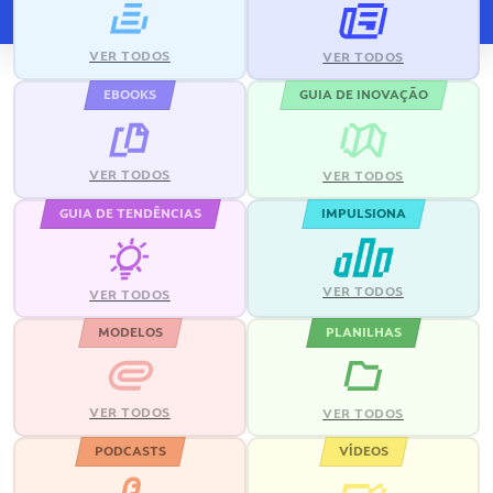
VER TODOS
VER TODOS
EBOOKS
GUIA DE INOVAÇÃO
VER TODOS
VER TODOS
GUIA DE TENDÊNCIAS
IMPULSIONA
VER TODOS
VER TODOS
MODELOS
PLANILHAS
VER TODOS
VER TODOS
PODCASTS
VÍDEOS