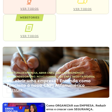
VER TODOS
VER TODOS
WEBSTORIES
VER TODOS
ABERTURA DE EMPRESA
,
ABRIR CNPJ
,
CNPJ ALFANUMÉRICO
,
EMPREENDEDORISMO
,
NOVO FORMATO DE CNPJ
,
RECEITA FEDERAL
Vai abrir uma empresa? Entenda como
funciona o novo CNPJ Alfanumérico
ACESSAR
Como ORGANIZAR sua EMPRESA. Reduzir
erros e crescer com SEGURANÇA.