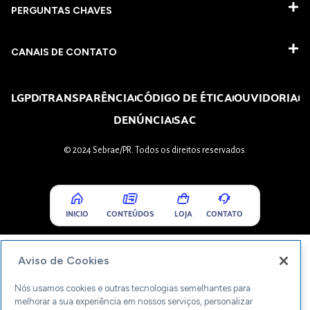
PERGUNTAS CHAVES​
CANAIS DE CONTATO
LGPD
TRANSPARÊNCIA
CÓDIGO DE ÉTICA
OUVIDORIA
DENÚNCIA
SAC
© 2024 Sebrae/PR. Todos os direitos reservados.
INICIO
CONTEÚDOS
LOJA
CONTATO
Aviso de Cookies
Nós usamos cookies e outras tecnologias semelhantes para
melhorar a sua experiência em nossos serviços, personalizar