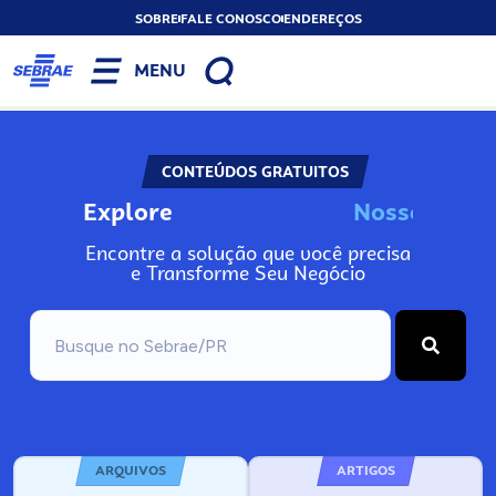
SOBRE
FALE CONOSCO
ENDEREÇOS
MENU
CONTEÚDOS GRATUITOS
Explore
N
o
s
s
o
s
A
n
Encontre a solução que você precisa
e Transforme Seu Negócio
ARQUIVOS
ARTIGOS