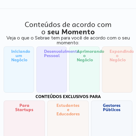
Conteúdos de acordo com
o
seu Momento
Veja o que o Sebrae tem para você de acordo com o seu
momento:
Iniciando
Desenvolvimento
Aprimorando
Expandindo
um
Pessoal
o
o
Negócio
Negócio
Negócio
CONTEÚDOS EXCLUSIVOS PARA
Para
Estudantes
Gestores
Startups
e
Públicos
Educadores