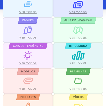
VER TODOS
VER TODOS
EBOOKS
GUIA DE INOVAÇÃO
VER TODOS
VER TODOS
GUIA DE TENDÊNCIAS
IMPULSIONA
VER TODOS
VER TODOS
MODELOS
PLANILHAS
VER TODOS
VER TODOS
PODCASTS
VÍDEOS