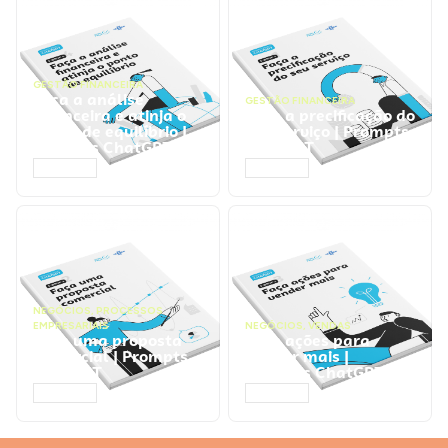
GESTÃO FINANCEIRA
Faça a análise
GESTÃO FINANCEIRA
financeira e atinja o
Faça a precificação do
ponto de equilíbrio |
seu serviço | Prompts
Prompts ChatGPT
ChatGPT
ACESSAR
ACESSAR
NEGÓCIOS
,
PROCESSOS
EMPRESARIAIS
NEGÓCIOS
,
VENDAS
Faça uma proposta
Faça ações para
comercial | Prompts
vender mais |
ChatGPT
Prompts ChatGPT
ACESSAR
ACESSAR