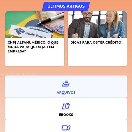
ÚLTIMOS ARTIGOS
ALFANUMÉRICO: O QUE
DICAS PARA OBTER CRÉDITO
FAÇA A D
 PARA QUEM JÁ TEM
SUSTENTÁ
ESA?
INOVADO
ARQUIVOS
EBOOKS