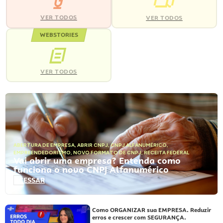
VER TODOS
VER TODOS
WEBSTORIES
VER TODOS
ABERTURA DE EMPRESA
,
ABRIR CNPJ
,
CNPJ ALFANUMÉRICO
,
EMPREENDEDORISMO
,
NOVO FORMATO DE CNPJ
,
RECEITA FEDERAL
Vai abrir uma empresa? Entenda como
funciona o novo CNPJ Alfanumérico
ACESSAR
Como ORGANIZAR sua EMPRESA. Reduzir
erros e crescer com SEGURANÇA.