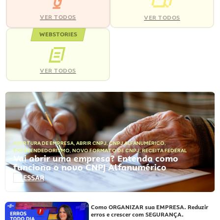
VER TODOS
VER TODOS
WEBSTORIES
VER TODOS
ABERTURA DE EMPRESA
,
ABRIR CNPJ
,
CNPJ ALFANUMÉRICO
,
EMPREENDEDORISMO
,
NOVO FORMATO DE CNPJ
,
RECEITA FEDERAL
Vai abrir uma empresa? Entenda como
funciona o novo CNPJ Alfanumérico
ACESSAR
Como ORGANIZAR sua EMPRESA. Reduzir
erros e crescer com SEGURANÇA.