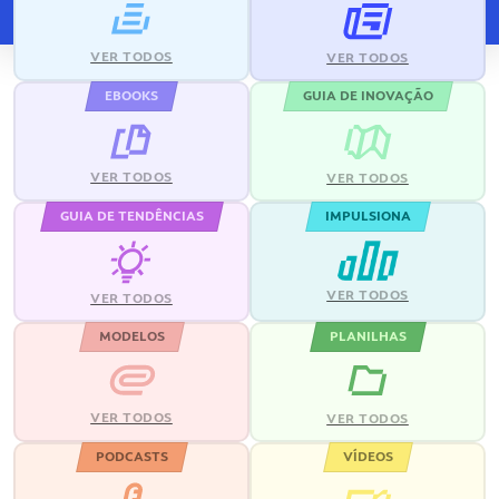
VER TODOS
VER TODOS
EBOOKS
GUIA DE INOVAÇÃO
VER TODOS
VER TODOS
GUIA DE TENDÊNCIAS
IMPULSIONA
VER TODOS
VER TODOS
MODELOS
PLANILHAS
VER TODOS
VER TODOS
PODCASTS
VÍDEOS