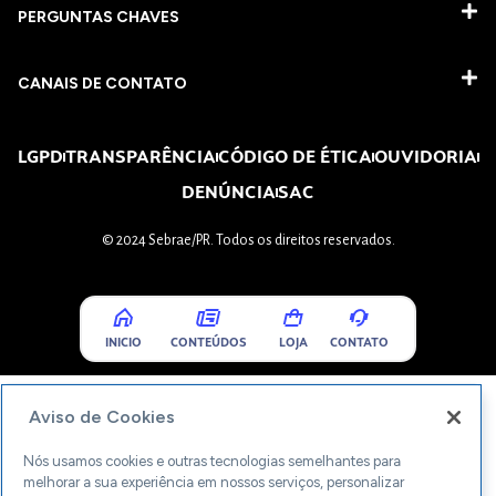
PERGUNTAS CHAVES​
CANAIS DE CONTATO
LGPD
TRANSPARÊNCIA
CÓDIGO DE ÉTICA
OUVIDORIA
DENÚNCIA
SAC
© 2024 Sebrae/PR. Todos os direitos reservados.
INICIO
CONTEÚDOS
LOJA
CONTATO
Aviso de Cookies
Nós usamos cookies e outras tecnologias semelhantes para
melhorar a sua experiência em nossos serviços, personalizar