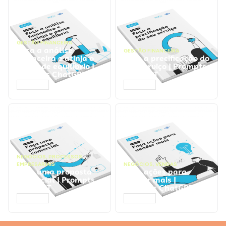
GESTÃO FINANCEIRA
Faça a análise
GESTÃO FINANCEIRA
financeira e atinja o
Faça a precificação do
ponto de equilíbrio |
seu serviço | Prompts
Prompts ChatGPT
ChatGPT
ACESSAR
ACESSAR
NEGÓCIOS
,
PROCESSOS
EMPRESARIAIS
NEGÓCIOS
,
VENDAS
Faça uma proposta
Faça ações para
comercial | Prompts
vender mais |
ChatGPT
Prompts ChatGPT
ACESSAR
ACESSAR