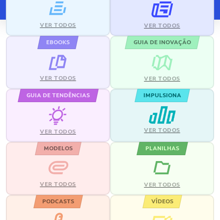
VER TODOS
VER TODOS
EBOOKS
GUIA DE INOVAÇÃO
VER TODOS
VER TODOS
GUIA DE TENDÊNCIAS
IMPULSIONA
VER TODOS
VER TODOS
MODELOS
PLANILHAS
VER TODOS
VER TODOS
PODCASTS
VÍDEOS