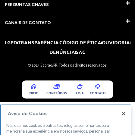
PERGUNTAS CHAVES​
CANAIS DE CONTATO
LGPD
TRANSPARÊNCIA
CÓDIGO DE ÉTICA
OUVIDORIA
DENÚNCIA
SAC
© 2024 Sebrae/PR. Todos os direitos reservados.
INICIO
CONTEÚDOS
LOJA
CONTATO
Aviso de Cookies
Nós usamos cookies e outras tecnologias semelhantes para
melhorar a sua experiência em nossos serviços, personalizar