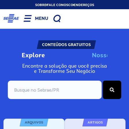
SOBRE
FALE CONOSCO
ENDEREÇOS
MENU
CONTEÚDOS GRATUITOS
Explore
o
s
s
o
s
I
n
N
N
Encontre a solução que você precisa
e Transforme Seu Negócio
ARQUIVOS
ARTIGOS