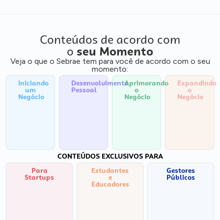
Conteúdos de acordo com
o
seu Momento
Veja o que o Sebrae tem para você de acordo com o seu
momento:
Iniciando
Desenvolvimento
Aprimorando
Expandindo
um
Pessoal
o
o
Negócio
Negócio
Negócio
CONTEÚDOS EXCLUSIVOS PARA
Para
Estudantes
Gestores
Startups
e
Públicos
Educadores