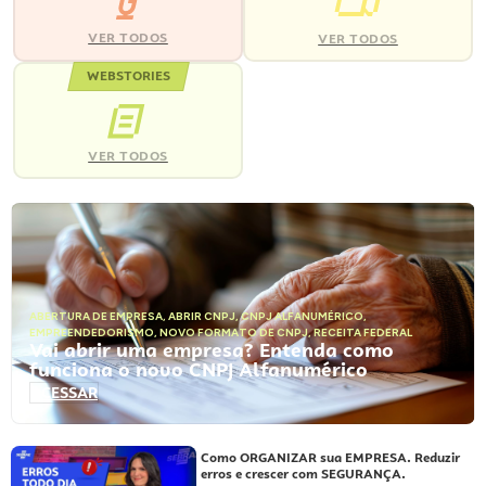
VER TODOS
VER TODOS
WEBSTORIES
VER TODOS
ABERTURA DE EMPRESA
,
ABRIR CNPJ
,
CNPJ ALFANUMÉRICO
,
EMPREENDEDORISMO
,
NOVO FORMATO DE CNPJ
,
RECEITA FEDERAL
Vai abrir uma empresa? Entenda como
funciona o novo CNPJ Alfanumérico
ACESSAR
Como ORGANIZAR sua EMPRESA. Reduzir
erros e crescer com SEGURANÇA.