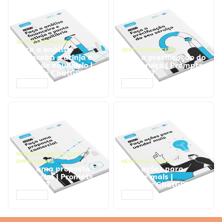
GESTÃO FINANCEIRA
Faça a análise
GESTÃO FINANCEIRA
financeira e atinja o
Faça a precificação do
ponto de equilíbrio |
seu serviço | Prompts
Prompts ChatGPT
ChatGPT
ACESSAR
ACESSAR
NEGÓCIOS
,
PROCESSOS
EMPRESARIAIS
NEGÓCIOS
,
VENDAS
Faça uma proposta
Faça ações para
comercial | Prompts
vender mais |
ChatGPT
Prompts ChatGPT
ACESSAR
ACESSAR