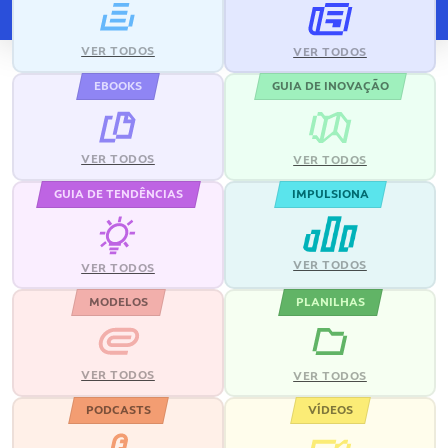
VER TODOS
VER TODOS
EBOOKS
GUIA DE INOVAÇÃO
VER TODOS
VER TODOS
GUIA DE TENDÊNCIAS
IMPULSIONA
VER TODOS
VER TODOS
MODELOS
PLANILHAS
VER TODOS
VER TODOS
PODCASTS
VÍDEOS