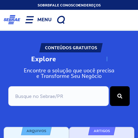
SOBRE
FALE CONOSCO
ENDEREÇOS
MENU
CONTEÚDOS GRATUITOS
Explore
N
o
s
s
o
s
A
Encontre a solução que você precisa
e Transforme Seu Negócio
ARQUIVOS
ARTIGOS