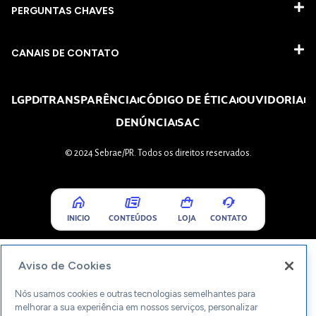
PERGUNTAS CHAVES​
CANAIS DE CONTATO
LGPD
TRANSPARÊNCIA
CÓDIGO DE ÉTICA
OUVIDORIA
DENÚNCIA
SAC
© 2024 Sebrae/PR. Todos os direitos reservados.
INICIO
CONTEÚDOS
LOJA
CONTATO
Aviso de Cookies
Nós usamos cookies e outras tecnologias semelhantes para
melhorar a sua experiência em nossos serviços, personalizar