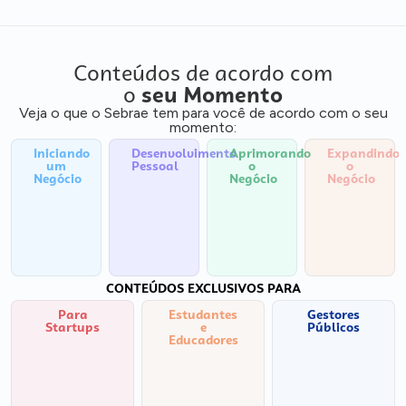
Conteúdos de acordo com
o
seu Momento
Veja o que o Sebrae tem para você de acordo com o seu
momento:
Iniciando
Desenvolvimento
Aprimorando
Expandindo
um
Pessoal
o
o
Negócio
Negócio
Negócio
CONTEÚDOS EXCLUSIVOS PARA
Para
Estudantes
Gestores
Startups
e
Públicos
Educadores