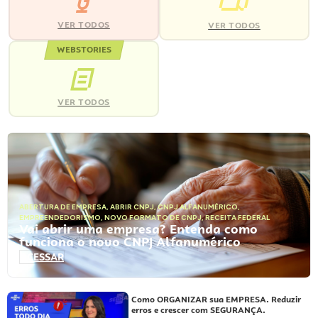
VER TODOS
VER TODOS
WEBSTORIES
VER TODOS
ABERTURA DE EMPRESA
,
ABRIR CNPJ
,
CNPJ ALFANUMÉRICO
,
EMPREENDEDORISMO
,
NOVO FORMATO DE CNPJ
,
RECEITA FEDERAL
Vai abrir uma empresa? Entenda como
funciona o novo CNPJ Alfanumérico
ACESSAR
Como ORGANIZAR sua EMPRESA. Reduzir
erros e crescer com SEGURANÇA.