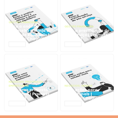
GESTÃO FINANCEIRA
Faça a análise
GESTÃO FINANCEIRA
financeira e atinja o
Faça a precificação do
ponto de equilíbrio |
seu serviço | Prompts
Prompts ChatGPT
ChatGPT
ACESSAR
ACESSAR
NEGÓCIOS
,
PROCESSOS
EMPRESARIAIS
NEGÓCIOS
,
VENDAS
Faça uma proposta
Faça ações para
comercial | Prompts
vender mais |
ChatGPT
Prompts ChatGPT
ACESSAR
ACESSAR