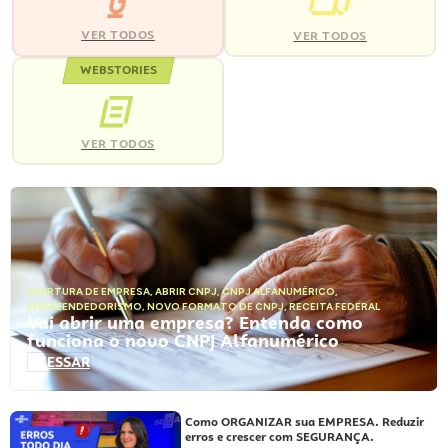
VER TODOS
VER TODOS
WEBSTORIES
VER TODOS
ABERTURA DE EMPRESA
,
ABRIR CNPJ
,
CNPJ ALFANUMÉRICO
,
EMPREENDEDORISMO
,
NOVO FORMATO DE CNPJ
,
RECEITA FEDERAL
Vai abrir uma empresa? Entenda como
funciona o novo CNPJ Alfanumérico
ACESSAR
Como ORGANIZAR sua EMPRESA. Reduzir
erros e crescer com SEGURANÇA.