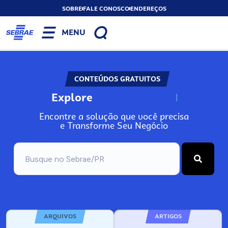
SOBRE
FALE CONOSCO
ENDEREÇOS
MENU
CONTEÚDOS GRATUITOS
Explore
N
o
s
s
o
s
A
Encontre a solução que você precisa
e Transforme Seu Negócio
ARQUIVOS
ARTIGOS