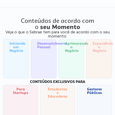
Conteúdos de acordo com
o
seu Momento
Veja o que o Sebrae tem para você de acordo com o seu
momento:
Iniciando
Desenvolvimento
Aprimorando
Expandindo
um
Pessoal
o
o
Negócio
Negócio
Negócio
CONTEÚDOS EXCLUSIVOS PARA
Para
Estudantes
Gestores
Startups
e
Públicos
Educadores