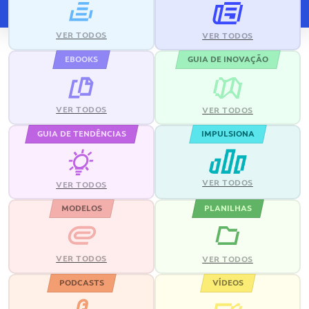
VER TODOS
VER TODOS
EBOOKS
GUIA DE INOVAÇÃO
VER TODOS
VER TODOS
GUIA DE TENDÊNCIAS
IMPULSIONA
VER TODOS
VER TODOS
MODELOS
PLANILHAS
VER TODOS
VER TODOS
PODCASTS
VÍDEOS