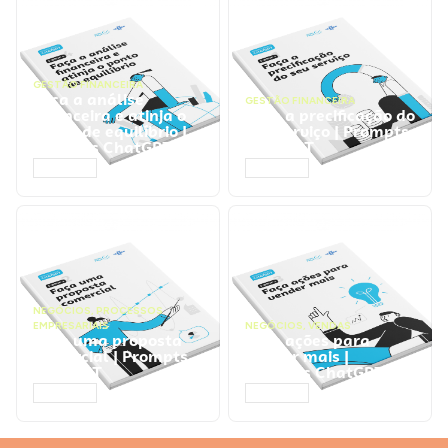
GESTÃO FINANCEIRA
Faça a análise
GESTÃO FINANCEIRA
financeira e atinja o
Faça a precificação do
ponto de equilíbrio |
seu serviço | Prompts
Prompts ChatGPT
ChatGPT
ACESSAR
ACESSAR
NEGÓCIOS
,
PROCESSOS
EMPRESARIAIS
NEGÓCIOS
,
VENDAS
Faça uma proposta
Faça ações para
comercial | Prompts
vender mais |
ChatGPT
Prompts ChatGPT
ACESSAR
ACESSAR