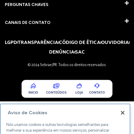
PERGUNTAS CHAVES​
CANAIS DE CONTATO
LGPD
TRANSPARÊNCIA
CÓDIGO DE ÉTICA
OUVIDORIA
DENÚNCIA
SAC
© 2024 Sebrae/PR. Todos os direitos reservados.
INICIO
CONTEÚDOS
LOJA
CONTATO
Aviso de Cookies
Nós usamos cookies e outras tecnologias semelhantes para
melhorar a sua experiência em nossos serviços, personalizar