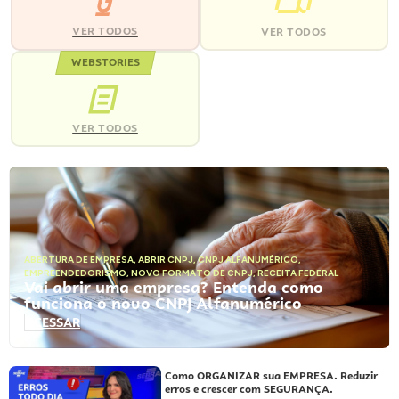
VER TODOS
VER TODOS
WEBSTORIES
VER TODOS
ABERTURA DE EMPRESA
,
ABRIR CNPJ
,
CNPJ ALFANUMÉRICO
,
EMPREENDEDORISMO
,
NOVO FORMATO DE CNPJ
,
RECEITA FEDERAL
Vai abrir uma empresa? Entenda como
funciona o novo CNPJ Alfanumérico
ACESSAR
Como ORGANIZAR sua EMPRESA. Reduzir
erros e crescer com SEGURANÇA.