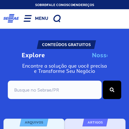
SOBRE
FALE CONOSCO
ENDEREÇOS
MENU
CONTEÚDOS GRATUITOS
Explore
N
o
s
s
o
s
A
Encontre a solução que você precisa
e Transforme Seu Negócio
ARQUIVOS
ARTIGOS