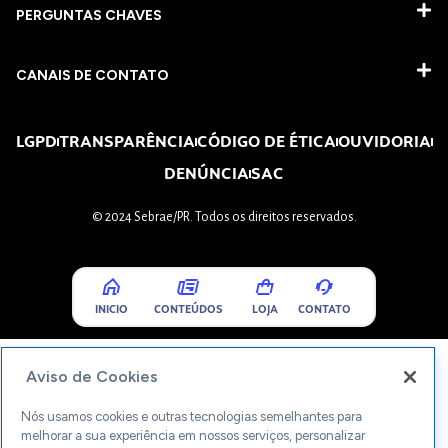
PERGUNTAS CHAVES​
CANAIS DE CONTATO
LGPD
TRANSPARÊNCIA
CÓDIGO DE ÉTICA
OUVIDORIA
DENÚNCIA
SAC
© 2024 Sebrae/PR. Todos os direitos reservados.
INICIO
CONTEÚDOS
LOJA
CONTATO
Aviso de Cookies
Nós usamos cookies e outras tecnologias semelhantes para
melhorar a sua experiência em nossos serviços, personalizar