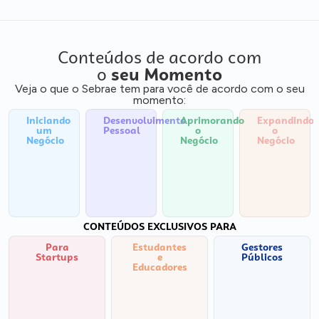
Conteúdos de acordo com
o
seu Momento
Veja o que o Sebrae tem para você de acordo com o seu
momento:
Iniciando
Desenvolvimento
Aprimorando
Expandindo
um
Pessoal
o
o
Negócio
Negócio
Negócio
CONTEÚDOS EXCLUSIVOS PARA
Para
Estudantes
Gestores
Startups
e
Públicos
Educadores