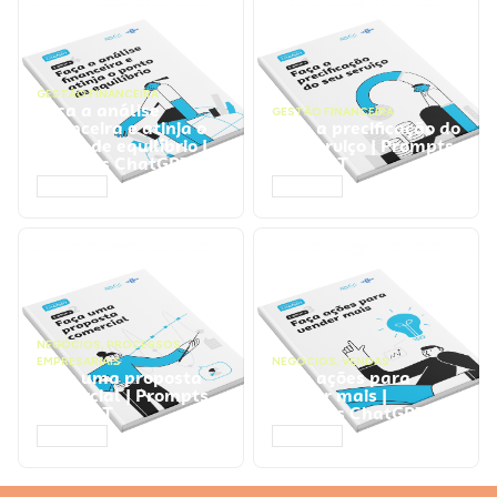
GESTÃO FINANCEIRA
Faça a análise
GESTÃO FINANCEIRA
financeira e atinja o
Faça a precificação do
ponto de equilíbrio |
seu serviço | Prompts
Prompts ChatGPT
ChatGPT
ACESSAR
ACESSAR
NEGÓCIOS
,
PROCESSOS
EMPRESARIAIS
NEGÓCIOS
,
VENDAS
Faça uma proposta
Faça ações para
comercial | Prompts
vender mais |
ChatGPT
Prompts ChatGPT
ACESSAR
ACESSAR