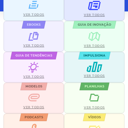
VER TODOS
VER TODOS
EBOOKS
GUIA DE INOVAÇÃO
VER TODOS
VER TODOS
GUIA DE TENDÊNCIAS
IMPULSIONA
VER TODOS
VER TODOS
MODELOS
PLANILHAS
VER TODOS
VER TODOS
PODCASTS
VÍDEOS