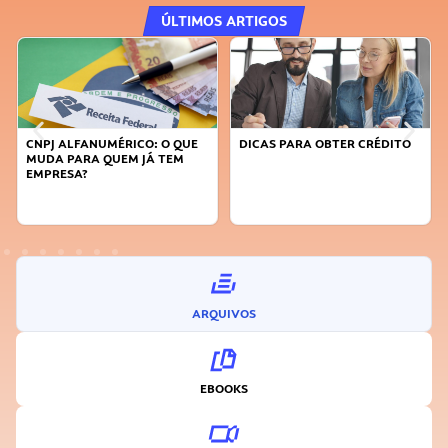
ÚLTIMOS ARTIGOS
QUE
DICAS PARA OBTER CRÉDITO
FAÇA A DIFERENÇA: SEJA
M
SUSTENTÁVEL, SEJA
INOVADOR
ARQUIVOS
EBOOKS