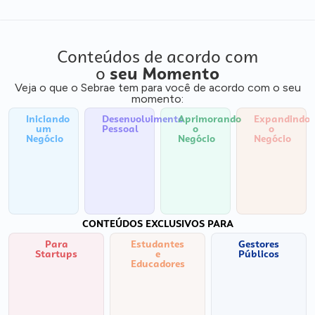
Conteúdos de acordo com
o
seu Momento
Veja o que o Sebrae tem para você de acordo com o seu
momento:
Iniciando
Desenvolvimento
Aprimorando
Expandindo
um
Pessoal
o
o
Negócio
Negócio
Negócio
CONTEÚDOS EXCLUSIVOS PARA
Para
Estudantes
Gestores
Startups
e
Públicos
Educadores