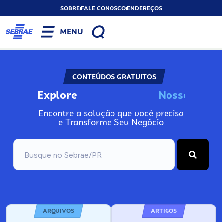
SOBRE
FALE CONOSCO
ENDEREÇOS
MENU
CONTEÚDOS GRATUITOS
Explore
N
o
s
s
o
s
I
n
Encontre a solução que você precisa
e Transforme Seu Negócio
ARQUIVOS
ARTIGOS