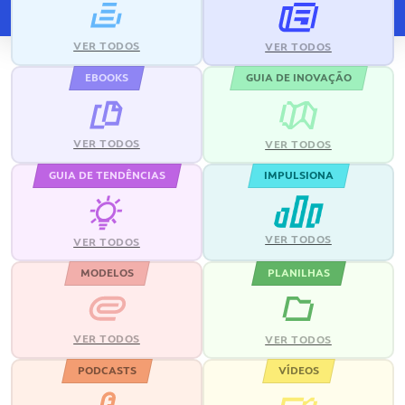
VER TODOS
VER TODOS
EBOOKS
GUIA DE INOVAÇÃO
VER TODOS
VER TODOS
GUIA DE TENDÊNCIAS
IMPULSIONA
VER TODOS
VER TODOS
MODELOS
PLANILHAS
VER TODOS
VER TODOS
PODCASTS
VÍDEOS