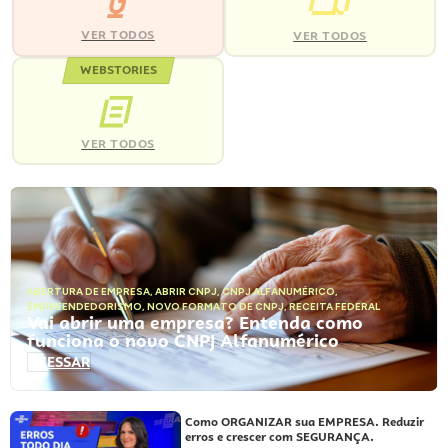
VER TODOS
VER TODOS
WEBSTORIES
VER TODOS
ABERTURA DE EMPRESA
,
ABRIR CNPJ
,
CNPJ ALFANUMÉRICO
,
EMPREENDEDORISMO
,
NOVO FORMATO DE CNPJ
,
RECEITA FEDERAL
Vai abrir uma empresa? Entenda como
funciona o novo CNPJ Alfanumérico
ACESSAR
Como ORGANIZAR sua EMPRESA. Reduzir
erros e crescer com SEGURANÇA.