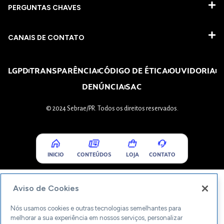
PERGUNTAS CHAVES​
CANAIS DE CONTATO
LGPD
TRANSPARÊNCIA
CÓDIGO DE ÉTICA
OUVIDORIA
DENÚNCIA
SAC
© 2024 Sebrae/PR. Todos os direitos reservados.
INICIO
CONTEÚDOS
LOJA
CONTATO
Aviso de Cookies
Nós usamos cookies e outras tecnologias semelhantes para
melhorar a sua experiência em nossos serviços, personalizar