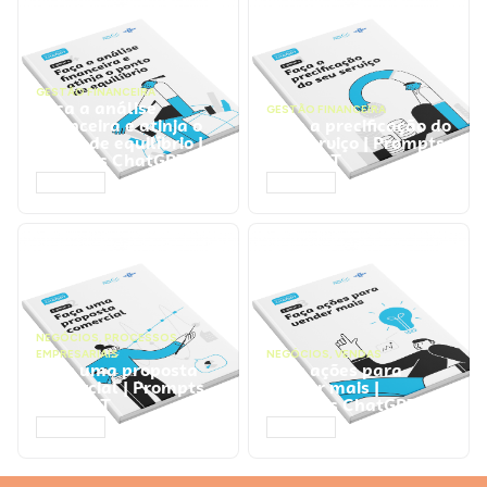
GESTÃO FINANCEIRA
Faça a análise
GESTÃO FINANCEIRA
financeira e atinja o
Faça a precificação do
ponto de equilíbrio |
seu serviço | Prompts
Prompts ChatGPT
ChatGPT
ACESSAR
ACESSAR
NEGÓCIOS
,
PROCESSOS
EMPRESARIAIS
NEGÓCIOS
,
VENDAS
Faça uma proposta
Faça ações para
comercial | Prompts
vender mais |
ChatGPT
Prompts ChatGPT
ACESSAR
ACESSAR