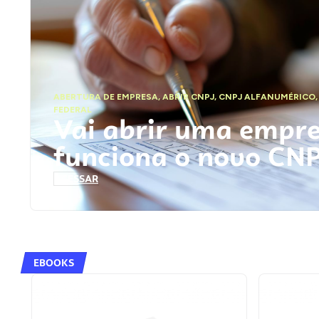
ABERTURA DE EMPRESA
,
ABRIR CNPJ
,
CNPJ ALFANUMÉRICO
FEDERAL
Vai abrir uma empr
funciona o novo CN
ACESSAR
EBOOKS