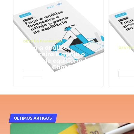
GESTÃO FINANCEIRA
Faça a análise
GESTÃO
financeira e atinja o
Faça
ponto de equilíbrio |
seu 
Prompts ChatGPT
Cha
ACESSAR
ACESS
ÚLTIMOS ARTIGOS