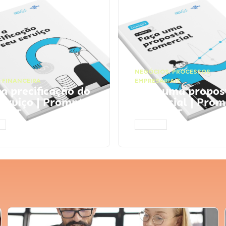
NEGÓCIOS
,
PROCESSOS
 FINANCEIRA
EMPRESARIAIS
 a precificação do
Faça uma propos
serviço | Prompts
comercial | Prom
tGPT
ChatGPT
AR
ACESSAR