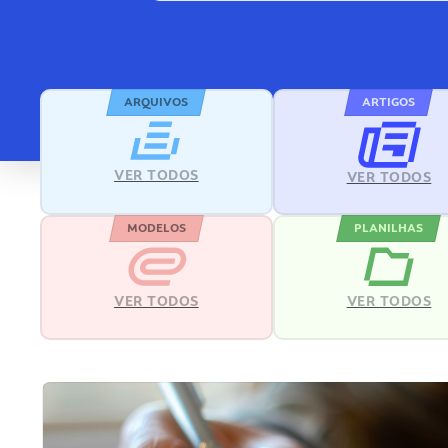
ARQUIVOS
ARTIGOS
VER TODOS
VER TODOS
MODELOS
PLANILHAS
VER TODOS
VER TODOS