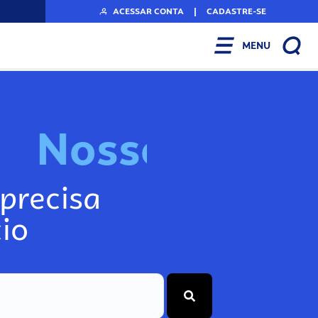
ACESSAR CONTA
|
CADASTRE-SE
MENU
N
o
s
s
o
s
I
n
f
o
g
precisa
io