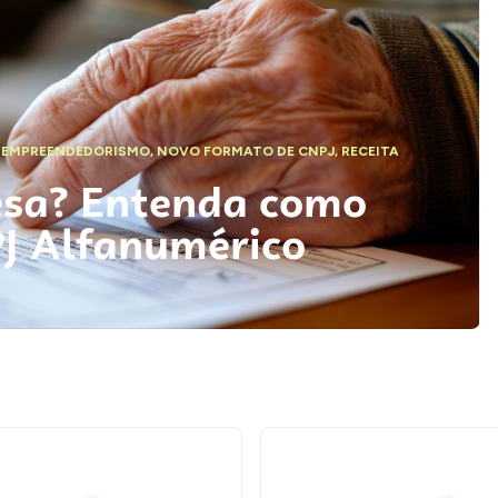
,
EMPREENDEDORISMO
,
NOVO FORMATO DE CNPJ
,
RECEITA
esa? Entenda como
PJ Alfanumérico