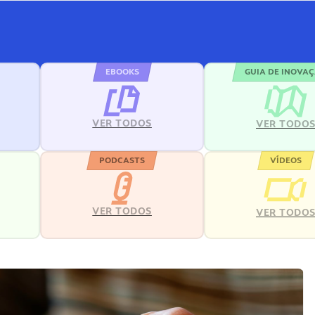
EBOOKS
GUIA DE INOVA
VER TODOS
VER TODO
PODCASTS
VÍDEOS
VER TODOS
VER TODO