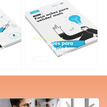
NEGÓCIOS
,
VENDAS
ta
Faça ações para
pts
vender mais |
Prompts ChatGPT
ACESSAR