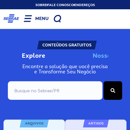
SOBRE
FALE CONOSCO
ENDEREÇOS
MENU
CONTEÚDOS GRATUITOS
Explore
N
o
s
s
o
s
I
n
f
Encontre a solução que você precisa
e Transforme Seu Negócio
ARQUIVOS
ARTIGOS