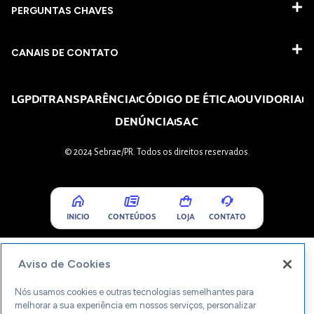
PERGUNTAS CHAVES​
CANAIS DE CONTATO
LGPD
TRANSPARÊNCIA
CÓDIGO DE ÉTICA
OUVIDORIA
DENÚNCIA
SAC
© 2024 Sebrae/PR. Todos os direitos reservados.
INICIO
CONTEÚDOS
LOJA
CONTATO
Aviso de Cookies
Nós usamos cookies e outras tecnologias semelhantes para
melhorar a sua experiência em nossos serviços, personalizar