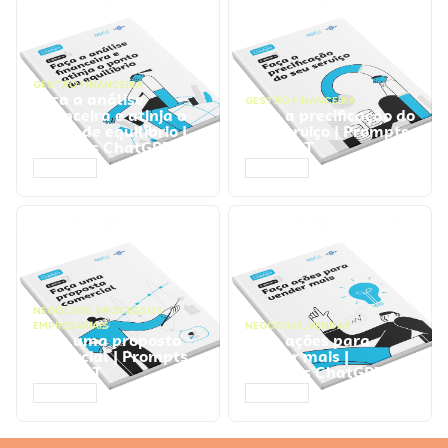
GESTÃO FINANCEIRA
Faça a análise
GESTÃO FINANCEIRA
financeira e atinja o
Faça a precificação do
ponto de equilíbrio |
seu serviço | Prompts
Prompts ChatGPT
ChatGPT
ACESSAR
ACESSAR
NEGÓCIOS
,
PROCESSOS
EMPRESARIAIS
NEGÓCIOS
,
VENDAS
Faça uma proposta
Faça ações para
comercial | Prompts
vender mais |
ChatGPT
Prompts ChatGPT
ACESSAR
ACESSAR