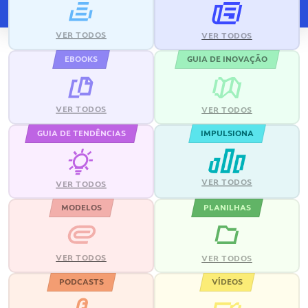
VER TODOS
VER TODOS
EBOOKS
GUIA DE INOVAÇÃO
VER TODOS
VER TODOS
GUIA DE TENDÊNCIAS
IMPULSIONA
VER TODOS
VER TODOS
MODELOS
PLANILHAS
VER TODOS
VER TODOS
PODCASTS
VÍDEOS