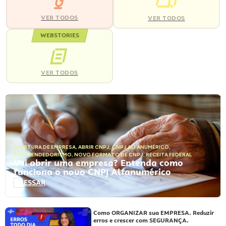
VER TODOS
VER TODOS
WEBSTORIES
VER TODOS
ABERTURA DE EMPRESA
,
ABRIR CNPJ
,
CNPJ ALFANUMÉRICO
,
EMPREENDEDORISMO
,
NOVO FORMATO DE CNPJ
,
RECEITA FEDERAL
Vai abrir uma empresa? Entenda como
funciona o novo CNPJ Alfanumérico
ACESSAR
Como ORGANIZAR sua EMPRESA. Reduzir
erros e crescer com SEGURANÇA.