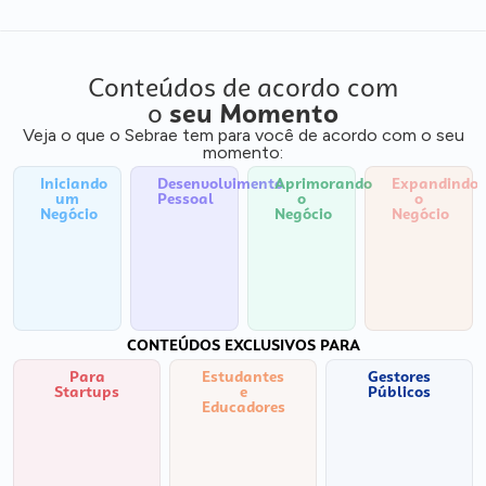
Conteúdos de acordo com
o
seu Momento
Veja o que o Sebrae tem para você de acordo com o seu
momento:
Iniciando
Desenvolvimento
Aprimorando
Expandindo
um
Pessoal
o
o
Negócio
Negócio
Negócio
CONTEÚDOS EXCLUSIVOS PARA
Para
Estudantes
Gestores
Startups
e
Públicos
Educadores