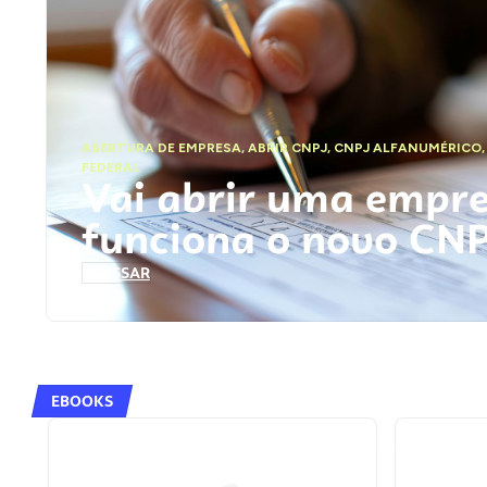
ABERTURA DE EMPRESA
,
ABRIR CNPJ
,
CNPJ ALFANUMÉRICO
FEDERAL
Vai abrir uma empr
funciona o novo CN
ACESSAR
EBOOKS