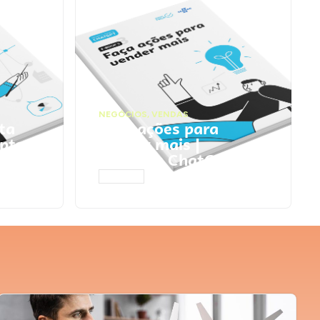
NEGÓCIOS
,
VENDAS
ta
Faça ações para
pts
vender mais |
Prompts ChatGPT
ACESSAR