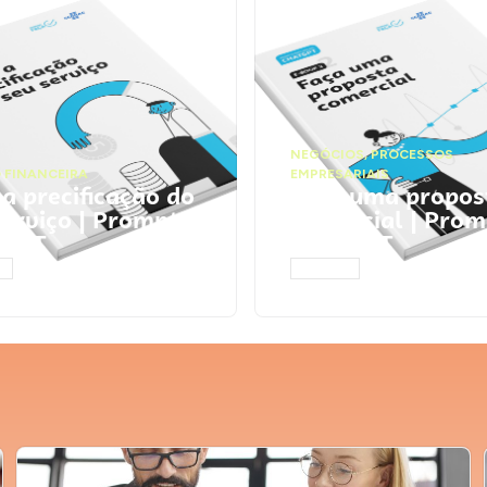
NEGÓCIOS
,
PROCESSOS
 FINANCEIRA
EMPRESARIAIS
 a precificação do
Faça uma propos
serviço | Prompts
comercial | Prom
tGPT
ChatGPT
AR
ACESSAR