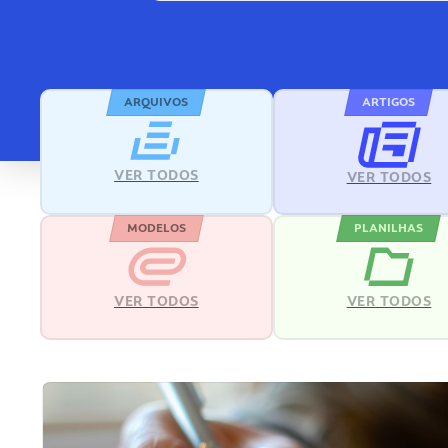
ARQUIVOS
ARTIGOS
VER TODOS
VER TODOS
MODELOS
PLANILHAS
VER TODOS
VER TODOS