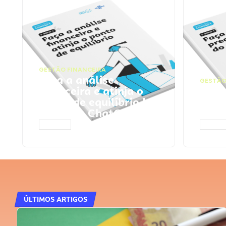
GESTÃO FINANCEIRA
Faça a análise
GESTÃO
financeira e atinja o
Faça
ponto de equilíbrio |
seu 
Prompts ChatGPT
Cha
ACESSAR
ACESS
ÚLTIMOS ARTIGOS