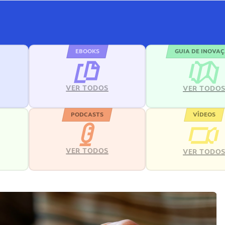
EBOOKS
GUIA DE INOVA
VER TODOS
VER TODO
PODCASTS
VÍDEOS
VER TODOS
VER TODO