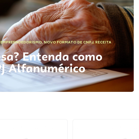
,
EMPREENDEDORISMO
,
NOVO FORMATO DE CNPJ
,
RECEITA
esa? Entenda como
PJ Alfanumérico