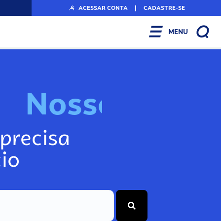
ACESSAR CONTA
|
CADASTRE-SE
MENU
N
o
s
s
o
s
I
n
f
o
g
precisa
io