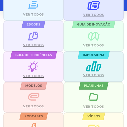
VER TODOS
VER TODOS
EBOOKS
GUIA DE INOVAÇÃO
VER TODOS
VER TODOS
GUIA DE TENDÊNCIAS
IMPULSIONA
VER TODOS
VER TODOS
MODELOS
PLANILHAS
VER TODOS
VER TODOS
PODCASTS
VÍDEOS