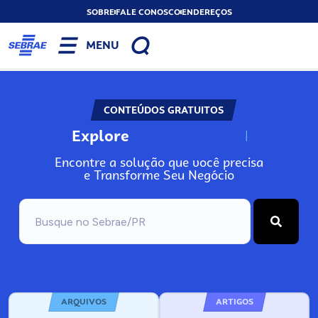
SOBRE
FALE CONOSCO
ENDEREÇOS
MENU
CONTEÚDOS GRATUITOS
Explore
N
o
s
s
o
s
A
Encontre a solução que você precisa
e Transforme Seu Negócio
ARQUIVOS
ARTIGOS