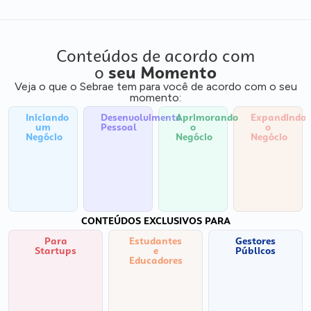
Conteúdos de acordo com
o
seu Momento
Veja o que o Sebrae tem para você de acordo com o seu
momento:
Iniciando
Desenvolvimento
Aprimorando
Expandindo
um
Pessoal
o
o
Negócio
Negócio
Negócio
CONTEÚDOS EXCLUSIVOS PARA
Para
Estudantes
Gestores
Startups
e
Públicos
Educadores