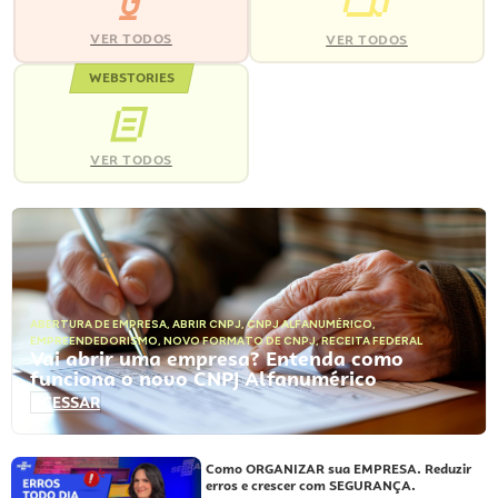
VER TODOS
VER TODOS
WEBSTORIES
VER TODOS
ABERTURA DE EMPRESA
,
ABRIR CNPJ
,
CNPJ ALFANUMÉRICO
,
EMPREENDEDORISMO
,
NOVO FORMATO DE CNPJ
,
RECEITA FEDERAL
Vai abrir uma empresa? Entenda como
funciona o novo CNPJ Alfanumérico
ACESSAR
Como ORGANIZAR sua EMPRESA. Reduzir
erros e crescer com SEGURANÇA.