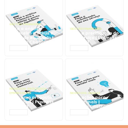
GESTÃO FINANCEIRA
Faça a análise
GESTÃO FINANCEIRA
financeira e atinja o
Faça a precificação do
ponto de equilíbrio |
seu serviço | Prompts
Prompts ChatGPT
ChatGPT
ACESSAR
ACESSAR
NEGÓCIOS
,
PROCESSOS
EMPRESARIAIS
NEGÓCIOS
,
VENDAS
Faça uma proposta
Faça ações para
comercial | Prompts
vender mais |
ChatGPT
Prompts ChatGPT
ACESSAR
ACESSAR