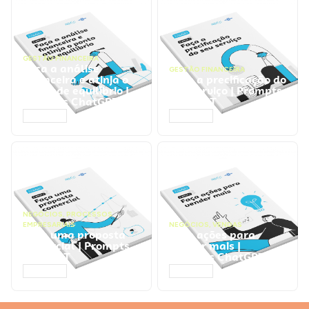
GESTÃO FINANCEIRA
Faça a análise
GESTÃO FINANCEIRA
financeira e atinja o
Faça a precificação do
ponto de equilíbrio |
seu serviço | Prompts
Prompts ChatGPT
ChatGPT
ACESSAR
ACESSAR
NEGÓCIOS
,
PROCESSOS
EMPRESARIAIS
NEGÓCIOS
,
VENDAS
Faça uma proposta
Faça ações para
comercial | Prompts
vender mais |
ChatGPT
Prompts ChatGPT
ACESSAR
ACESSAR