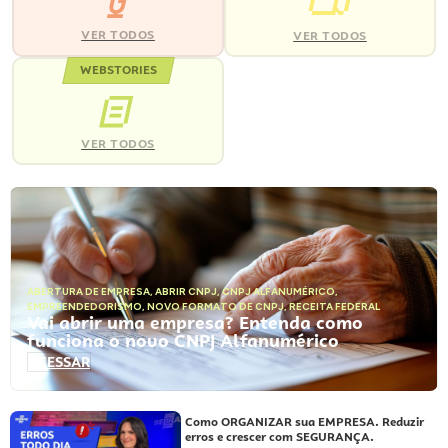
VER TODOS
VER TODOS
WEBSTORIES
VER TODOS
ABERTURA DE EMPRESA
,
ABRIR CNPJ
,
CNPJ ALFANUMÉRICO
,
EMPREENDEDORISMO
,
NOVO FORMATO DE CNPJ
,
RECEITA FEDERAL
Vai abrir uma empresa? Entenda como
funciona o novo CNPJ Alfanumérico
ACESSAR
Como ORGANIZAR sua EMPRESA. Reduzir
erros e crescer com SEGURANÇA.