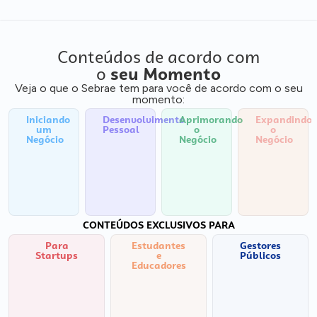
Conteúdos de acordo com
o
seu Momento
Veja o que o Sebrae tem para você de acordo com o seu
momento:
Iniciando
Desenvolvimento
Aprimorando
Expandindo
um
Pessoal
o
o
Negócio
Negócio
Negócio
CONTEÚDOS EXCLUSIVOS PARA
Para
Estudantes
Gestores
Startups
e
Públicos
Educadores