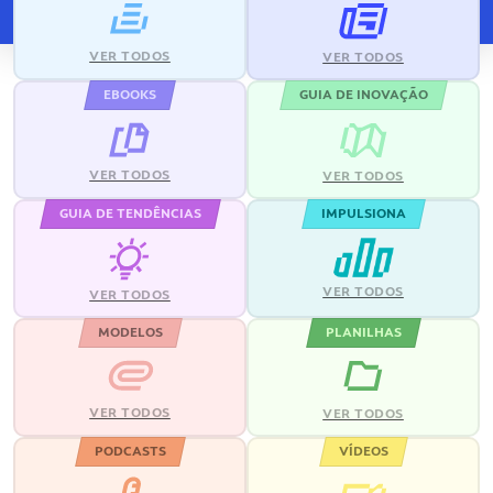
VER TODOS
VER TODOS
EBOOKS
GUIA DE INOVAÇÃO
VER TODOS
VER TODOS
GUIA DE TENDÊNCIAS
IMPULSIONA
VER TODOS
VER TODOS
MODELOS
PLANILHAS
VER TODOS
VER TODOS
PODCASTS
VÍDEOS