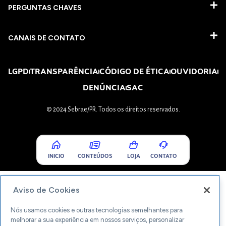
PERGUNTAS CHAVES​
CANAIS DE CONTATO
LGPD
TRANSPARÊNCIA
CÓDIGO DE ÉTICA
OUVIDORIA
DENÚNCIA
SAC
© 2024 Sebrae/PR. Todos os direitos reservados.
INICIO
CONTEÚDOS
LOJA
CONTATO
Aviso de Cookies
Nós usamos cookies e outras tecnologias semelhantes para
melhorar a sua experiência em nossos serviços, personalizar