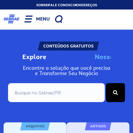
SOBRE
FALE CONOSCO
ENDEREÇOS
MENU
CONTEÚDOS GRATUITOS
Explore
N
o
s
s
o
s
I
n
f
o
Encontre a solução que você precisa
e Transforme Seu Negócio
ARQUIVOS
ARTIGOS