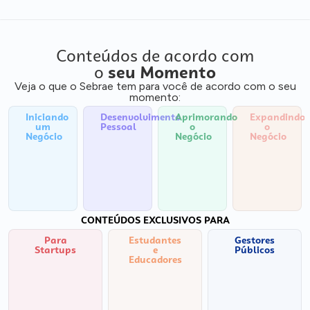
Conteúdos de acordo com
o
seu Momento
Veja o que o Sebrae tem para você de acordo com o seu
momento:
Iniciando
Desenvolvimento
Aprimorando
Expandindo
um
Pessoal
o
o
Negócio
Negócio
Negócio
CONTEÚDOS EXCLUSIVOS PARA
Para
Estudantes
Gestores
Startups
e
Públicos
Educadores