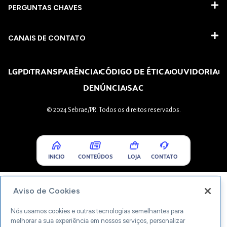
PERGUNTAS CHAVES​
CANAIS DE CONTATO
LGPD
TRANSPARÊNCIA
CÓDIGO DE ÉTICA
OUVIDORIA
DENÚNCIA
SAC
© 2024 Sebrae/PR. Todos os direitos reservados.
INICIO
CONTEÚDOS
LOJA
CONTATO
Aviso de Cookies
Nós usamos cookies e outras tecnologias semelhantes para
melhorar a sua experiência em nossos serviços, personalizar