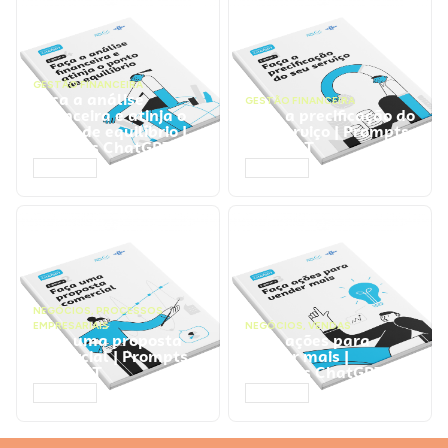
GESTÃO FINANCEIRA
Faça a análise
GESTÃO FINANCEIRA
financeira e atinja o
Faça a precificação do
ponto de equilíbrio |
seu serviço | Prompts
Prompts ChatGPT
ChatGPT
ACESSAR
ACESSAR
NEGÓCIOS
,
PROCESSOS
EMPRESARIAIS
NEGÓCIOS
,
VENDAS
Faça uma proposta
Faça ações para
comercial | Prompts
vender mais |
ChatGPT
Prompts ChatGPT
ACESSAR
ACESSAR