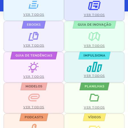
VER TODOS
VER TODOS
EBOOKS
GUIA DE INOVAÇÃO
VER TODOS
VER TODOS
GUIA DE TENDÊNCIAS
IMPULSIONA
VER TODOS
VER TODOS
MODELOS
PLANILHAS
VER TODOS
VER TODOS
PODCASTS
VÍDEOS