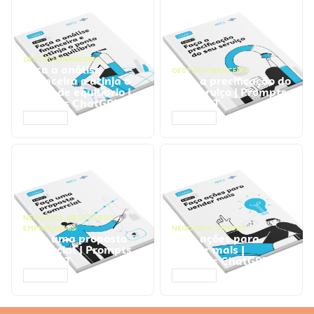
GESTÃO FINANCEIRA
Faça a análise
GESTÃO FINANCEIRA
financeira e atinja o
Faça a precificação do
ponto de equilíbrio |
seu serviço | Prompts
Prompts ChatGPT
ChatGPT
ACESSAR
ACESSAR
NEGÓCIOS
,
PROCESSOS
EMPRESARIAIS
NEGÓCIOS
,
VENDAS
Faça uma proposta
Faça ações para
comercial | Prompts
vender mais |
ChatGPT
Prompts ChatGPT
ACESSAR
ACESSAR