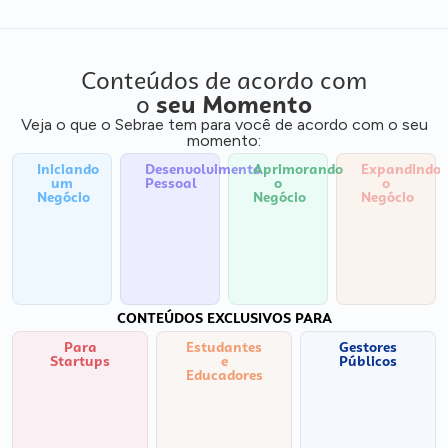
Conteúdos de acordo com
o
seu Momento
Veja o que o Sebrae tem para você de acordo com o seu
momento:
Iniciando
Desenvolvimento
Aprimorando
Expandindo
um
Pessoal
o
o
Negócio
Negócio
Negócio
CONTEÚDOS EXCLUSIVOS PARA
Para
Estudantes
Gestores
Startups
e
Públicos
Educadores