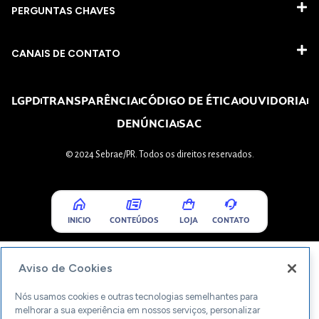
PERGUNTAS CHAVES​
CANAIS DE CONTATO
LGPD
TRANSPARÊNCIA
CÓDIGO DE ÉTICA
OUVIDORIA
DENÚNCIA
SAC
© 2024 Sebrae/PR. Todos os direitos reservados.
INICIO
CONTEÚDOS
LOJA
CONTATO
Aviso de Cookies
Nós usamos cookies e outras tecnologias semelhantes para
melhorar a sua experiência em nossos serviços, personalizar