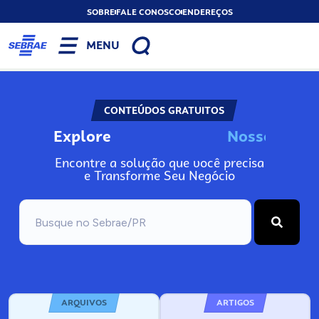
SOBRE
FALE CONOSCO
ENDEREÇOS
MENU
CONTEÚDOS GRATUITOS
Explore
N
o
s
s
o
s
A
n
Encontre a solução que você precisa
e Transforme Seu Negócio
ARQUIVOS
ARTIGOS