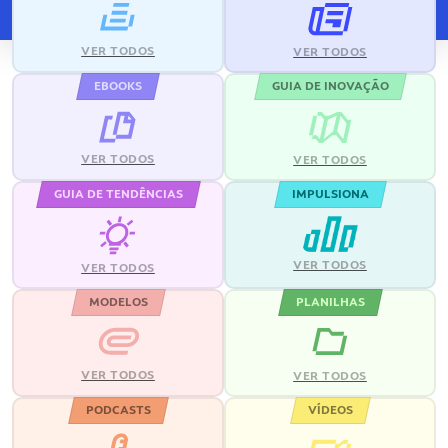
VER TODOS
VER TODOS
EBOOKS
GUIA DE INOVAÇÃO
VER TODOS
VER TODOS
GUIA DE TENDÊNCIAS
IMPULSIONA
VER TODOS
VER TODOS
MODELOS
PLANILHAS
VER TODOS
VER TODOS
PODCASTS
VÍDEOS