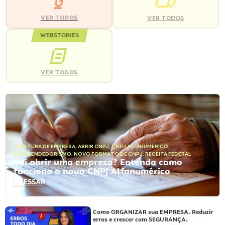
VER TODOS
VER TODOS
WEBSTORIES
VER TODOS
ABERTURA DE EMPRESA
,
ABRIR CNPJ
,
CNPJ ALFANUMÉRICO
,
EMPREENDEDORISMO
,
NOVO FORMATO DE CNPJ
,
RECEITA FEDERAL
Vai abrir uma empresa? Entenda como
funciona o novo CNPJ Alfanumérico
ACESSAR
Como ORGANIZAR sua EMPRESA. Reduzir
erros e crescer com SEGURANÇA.